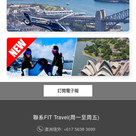
488 已預訂
$
267.00
SYD04161
$
270.00
AUD
天天出發
2026悉尼滑雪團 | 皇牌滑雪+悉尼全覽7天中文遊 | 包悉尼機場
接送
101 已預訂
$
1,899.00
SYD04345
AUD
每週二、日出發
訂閱電子報
聯系FIT Travel(周一至周五)
澳洲境外: +617 5638 3699