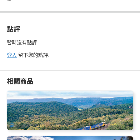
點評
暫時沒有點評
登入
留下您的點評.
相關商品
印度太平洋火車(Indian Pacific)：阿德萊德→悉尼2天2晚全景
豪華鐵路探險一票全包式鐵路遊體驗+豪華臥舖+全程餐飲 | 阿
德萊德出發(英文)
171 已預訂
$
1,967.00
ADL10780
$
1,990.00
AUD
周一