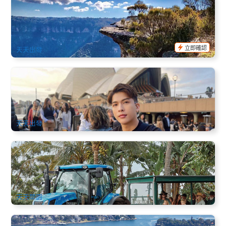
藍山全日探險行程＋瀑布自然步道健行｜含午餐 (英文)
54 已預訂
$
115.00
SYD04521
$
120.00
AUD
立即確認
天天出發
悉尼歌劇院 | 景觀餐廳美食+入內參觀導覽 (中文導覽)
559 已預訂
$
91.00
SYD04279
AUD
天天出發
熱帶水果世界 門票及農場之旅 | Tropical Fruit World Farm
Tour (黃金海岸 / 新南威爾斯州)
701 已預訂
$
64.00
OOL01284
$
78.00
AUD
天天開園
悉尼海港城 直升機飛行 20/30分鐘觀光 (雪梨空中觀光)