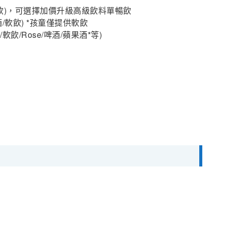
飲)，可選擇加價升級高級飲料單暢飲
/軟飲) *孩童僅提供軟飲
飲/Rose/啤酒/蘋果酒*等)