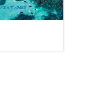
$
160.00
PER09451
UD
天出發(有人數限制)