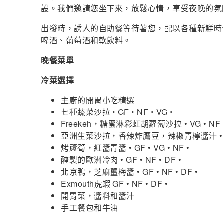
設。我們邀請您坐下來，放鬆心情，享受夜晚的氛
出發時，誘人的自助餐等待著您，配以各種新鮮時
啤酒、葡萄酒和軟飲料。
晚餐菜單
冷菜選擇
主廚的開胃小吃精選
七種蔬菜沙拉 • GF • NF • VG •
Freekeh，糖蜜淋彩虹胡蘿蔔沙拉 • VG • NF 
亞洲生菜沙拉，香辣炸鷹豆，辣椒青檸醬汁 • VG •
烤蘆筍，紅醬青醬 • GF • VG • NF •
醃製的歐洲冷肉 • GF • NF • DF •
北京鴨，芝麻薑梅醬 • GF • NF • DF •
Exmouth虎蝦 GF • NF • DF •
開胃菜，醬料和醬汁
手工餐包和牛油