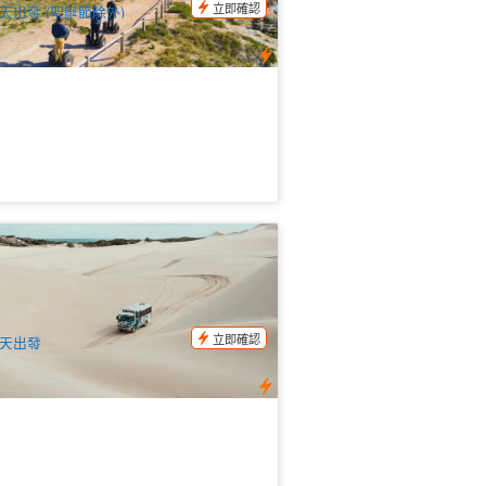
立即確認
天出發 (聖誕節除外)
澳 朗塞林白沙丘 45分鐘四驅車+滑沙探
票券 (英文) 自駕前往
.8k 已預訂
$
34.00
PER09120
$
35.00
UD
立即確認
天出發