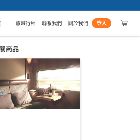
旅遊行程
聯系我們
關於我們
登入
關商品
度太平洋火車(Indian Pacific)：珀斯→
尼5天4晚全景豪華鐵路探險一票全包式
路遊體驗+豪華臥舖+全程餐飲 | 珀斯出
18 已預訂
(英文)
$
3,790.00
PER09777
UD
六