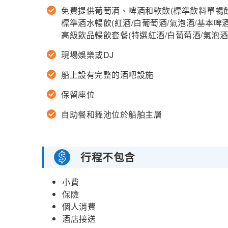
免費提供葡萄酒、啤酒和軟飲(標準飲料單暢
標準酒水暢飲(紅酒/白葡萄酒/氣泡酒/基本啤酒
高級飲品暢飲套餐(特選紅酒/白葡萄酒/氣泡酒/軟
現場娛樂或DJ
船上設有完整的酒吧設施
保留座位
自助餐和舞池位於船舶主層
行程不包含
小費
保險
個人消費
酒店接送