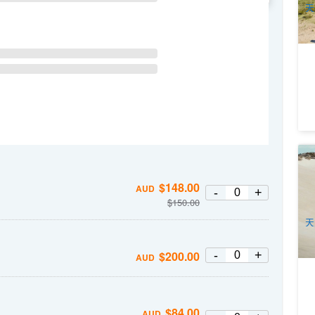
天
西
險
$
148.00
1
AUD
-
+
$
150.00
A
天
-
+
$
200.00
AUD
$
84.00
AUD