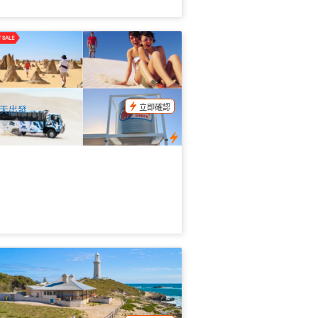
澳尖峰石陣 滑沙探險一日遊 (英文) 珀斯
發 (Pinnacles 4WD Adventure Full Day
ur)
91 已預訂
$
256.00
PER09019
$
269.00
UD
立即確認
天出發
特尼斯島 | 塞格威Segway自動平衡車體
活動(英文) (不含船票)
71 已預訂
$
98.00
PER09093
UD