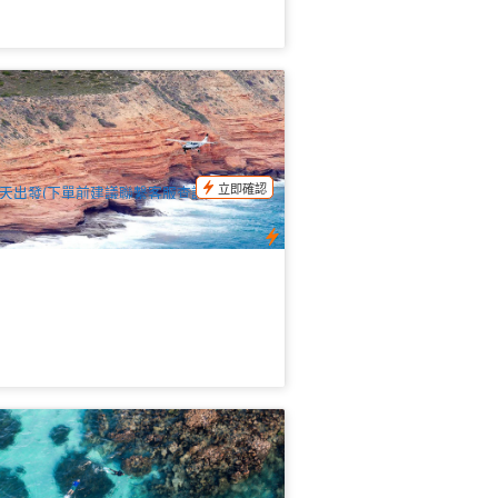
0分鐘卡爾巴里與海岸懸崖 小飛機觀光飛
 (卡爾巴里起飛)
52 已預訂
$
170.00
PER09101
UD
立即確認
天出發(下單前建議聯繫客服查詢出團日期)
潛水艇出海 西澳大利亞 | Ningaloo Reef
大堡礁 精品半日遊浮潛之旅
21 已預訂