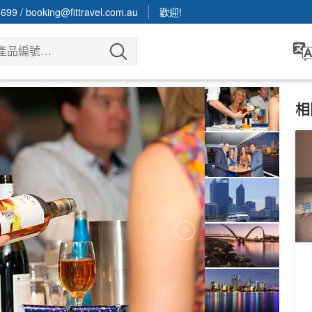
3699
/
booking@fittravel.com.au
歡迎!
相
印
悉
鐵
1
發
A
週