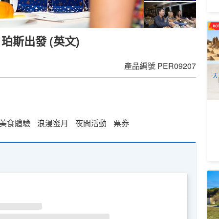
西
 珀斯出發 (英文)
出
To
4
A
產品編號
PER09207
天
美食體驗
浪漫蜜月
夜間活動
票券
羅
驗
5
WE
TH
FR
SA
A