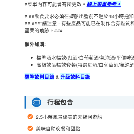
#菜單內容可能會有所更改。
線上菜單參考。
# ##飲食要求必須在遊船出發前不遲於48小時
## ###*請注意 - 有些產品可能已在制作含有
堅果的痕跡。###
額外加購:
標準酒水暢飲(紅酒/白葡萄酒/氣泡酒/平價啤
高級飲品暢飲套餐(特選紅酒/白葡萄酒/氣泡酒/軟
標準飲料目錄
&
升級飲料目錄
行程包含
2.5小時風景優美的天鵝河遊船
美味自助晚餐和甜點