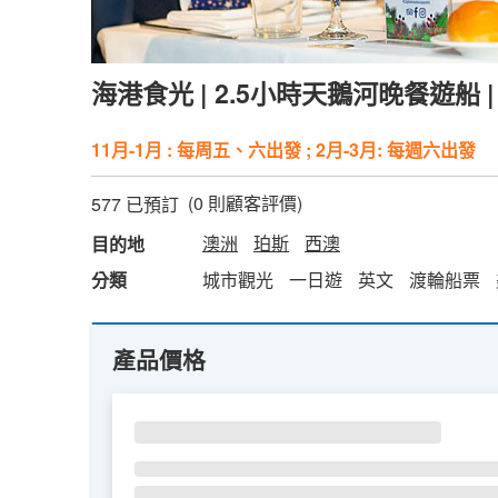
海港食光 | 2.5小時天鵝河晚餐遊船 |
11月-1月 : 每周五、六出發 ; 2月-3月: 每週六出發
(
0
則顧客評價)
577 已預訂
澳洲
珀斯
西澳
目的地
分類
城市觀光
一日遊
英文
渡輪船票
產品價格
SU
MO
TU