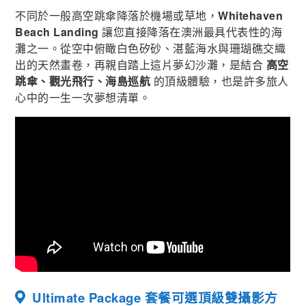
不同於一般高空跳傘降落於機場或草地，
Whitehaven
Beach Landing
讓您直接降落在澳洲最具代表性的海
灘之一。從空中俯瞰白色矽砂、湛藍海水與珊瑚礁交織
出的天然畫卷，再親自踏上這片夢幻沙灘，是結合
高空
跳傘、觀光飛行、海島巡航
的頂級體驗，也是許多旅人
心中的一生一次夢想清單。
Ultimate Package 套餐可選頂級雙攝影方