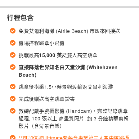
行程包含
免費艾爾利海灘 (Airlie Beach) 市區來回接送
機場搭程跳傘小飛機
挑戰最高
15,000 英尺
雙人高空跳傘
直接降落世界知名白天堂沙灘 (Whitehaven
Beach)
跳傘後搭乘1.5小時景觀渡輪返艾爾利海灘
完成後贈送高空跳傘證書
教練配戴手腕攝影機 (Handcam)，完整記錄跳傘
過程, 100 張以上 高畫質照片, 約 3 分鐘精華剪輯
影片（含背景音樂）
**可加值選Ultimate套餐含專業第三人空中陪跳攝