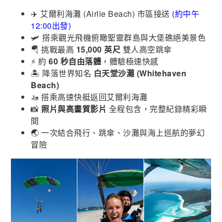
✈️ 艾爾利海灘 (Airlie Beach) 市區接送
(約中午
12:00出發)
🛩️ 搭乘觀光飛機俯瞰聖靈群島與大堡礁絕美景色
🪂 挑戰最高
15,000 英尺
雙人高空跳傘
⚡ 約
60 秒自由落體
，體驗極速快感
🏝️ 降落世界知名
白天堂沙灘 (Whitehaven
Beach)
🚤 搭乘高速快艇返回艾爾利海灘
📸
照片與高畫質影片
全程包含，完整紀錄精彩瞬
間
🌏 一次結合飛行、跳傘、沙灘與海上巡航的夢幻
冒險