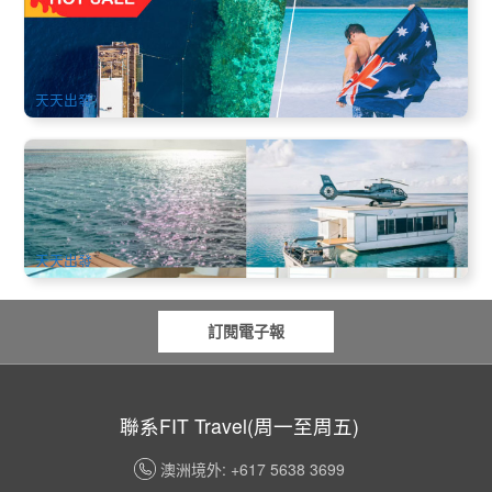
礁島必選套餐 | 聖靈群島白天堂+大堡礁1.5日遊 | 艾爾利灘/漢
密爾頓島出發
1k 已預訂
$
410.00
PPP07032
$
420.00
AUD
天天出發
心型礁之旅｜直升機獨享心型礁與浮臺巡航體驗 (漢密爾頓島
出發)
154 已預訂
$
1,400.00
PPP01887
AUD
天天出發
訂閱電子報
聯系FIT Travel(周一至周五)
澳洲境外: +617 5638 3699