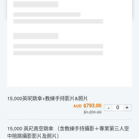
SU
MO
TU
WE
TH
FR
SA
15,000英呎跳傘+教練手持影片&照片
$
793.00
AUD
-
+
$
1,231.00
15,000 英尺高空跳傘 （含教練手持攝影＋專業第三人空
中陪跳攝影影片及照片）