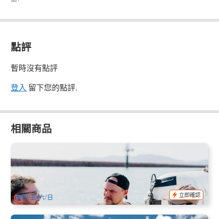
點評
暫時沒有點評
登入
留下您的點評.
相關商品
磁島海上酒吧巡航體驗 (英文) Magnetic Island Pub Crawl
71 已預訂
$
194.00
TSV03997
$
199.00
AUD
立即確認
周四/五/六/日