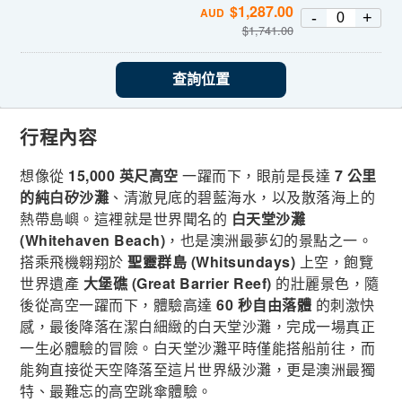
$
1,287.00
AUD
-
+
$
1,741.00
查詢位置
行程內容
想像從
15,000 英尺高空
一躍而下，眼前是長達
7 公里
的純白矽沙灘
、清澈見底的碧藍海水，以及散落海上的
熱帶島嶼。這裡就是世界聞名的
白天堂沙灘
(Whitehaven Beach)
，也是澳洲最夢幻的景點之一。
搭乘飛機翱翔於
聖靈群島 (Whitsundays)
上空，飽覽
世界遺產
大堡礁 (Great Barrier Reef)
的壯麗景色，隨
後從高空一躍而下，體驗高達
60 秒自由落體
的刺激快
感，最後降落在潔白細緻的白天堂沙灘，完成一場真正
一生必體驗的冒險。白天堂沙灘平時僅能搭船前往，而
能夠直接從天空降落至這片世界級沙灘，更是澳洲最獨
特、最難忘的高空跳傘體驗。