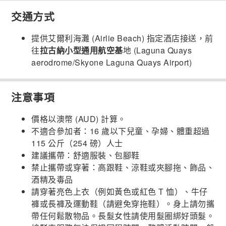
交通方式
提供艾爾利海灘 (Airlie Beach) 指定酒店接送，前
往
拉古納小型通用航空基
地 (Laguna Quays
aerodrome/Skyone Laguna Quays Airport)
注意事項
價格以澳幣 (AUD) 計算。
不適合參加者：16 歲以下兒童、孕婦、體重超過
115 公斤（254 磅）人士
建議攜帶：舒適服裝、包腳鞋
禁止攜帶或穿著：高跟鞋、涼鞋或夾腳拖、飾品、
酒精及毒品
請穿著亮色上衣（例如黃色或紅色 T 恤）、牛仔
褲或長褲及運動鞋（請避免穿拖鞋）。身上請勿攜
帶任何鬆散物品。長髮女性請使用髮圈綁好頭髮。