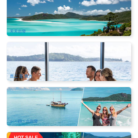
聖靈群島｜純淨白天堂海灘一日遊 (含希爾灣和白天堂海灘觀
景臺) (英文)
749 已預訂
$
252.00
PPP07058
$
255.00
AUD
天天出發
漢密爾頓島晚餐遊船｜Whitsundays海上自助晚餐體驗
412 已預訂
$
178.00
PPP07053
$
180.00
AUD
周二 至 周六
聖靈群島夏日時光(Summertime)帆船2天1夜熱情遊
2.4k 已預訂
$
499.00
PPP07220
AUD
一、四、六出發