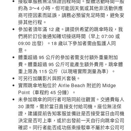
接駁車服務無法保證回程時間。整體活動時間一般
約為 3～4 小時，但可能因天氣或其他非活動供應
商可控因素而延誤，請務必預留充足時間，避免安
排其他行程。
參加者須年滿 12 歲。請提供希望的跳傘時段，我
們將於訂位後通知確切接送時間（早上 07:00 或
09:00 出發）。18 歲以下參加者需由監護人同
意。
體重超過 95 公斤的參加者需支付額外重量附加
費。體重超過 95 公斤可能產生額外費用，跳傘體
重上限為 115 公斤（以現場實際測量為準）。
可另行加購影片與照片套裝。
實際跳傘地點位於 Airlie Beach 附近的 Midge
Point（車程約 45 分鐘）。
未參加跳傘的同行者可陪同前往觀賞。交通費每人
30 澳幣，需於當日直接支付給司機。座位無法保
證，建議提前告知客服並備註是否接受當日由司機
決定是否可上車，或於出發前一天自行向跳傘公司
確認。同行者能否成功搭乘接駁車不屬於本公司可