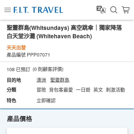
聖靈群島(Whitsundays) 高空跳傘｜獨家降落
白天堂沙灘 (Whitehaven Beach)
天天出發
產品編號
PPP07071
(
0
則顧客評價)
108 已預訂
澳洲
聖靈群島
目的地
分類
冒險
背包客最愛
一日遊
英文
刺激活動
自
特色
立即確認
產品價格