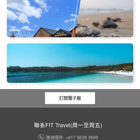
海龜下蛋 | 班德堡Bunderburg 遇見海龜 2日遊 (中文) (布里斯
本出發)
97 已預訂
$
389.00
BNE02046
AUD
12月10, 12月14, 12月17, 12月19
行程最豐富｜費沙島 超值輕奢 天堂探索3天2晚之旅(荷維灣出
發) Kgari Getaway 3 Day 2 Night Tour ex Hervey Bay
823 已預訂
$
804.00
BNE02177
AUD
天天出發
訂閱電子報
聯系FIT Travel(周一至周五)
澳洲境外: +617 5638 3699