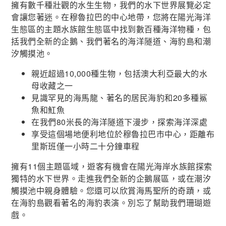
擁有數千種壯觀的水生生物，我們的水下世界展覽必定
會讓您著迷。在穆魯拉巴的中心地帶，您將在陽光海洋
生態區的主題水族館生態區中找到數百種海洋物種，包
括我們全新的企鵝、我們著名的海洋隧道、海豹島和潮
汐觸摸池。
親近超過10,000種生物，包括澳大利亞最大的水
母收藏之一
見識罕見的海馬龍、著名的居民海豹和20多種鯊
魚和魟魚
在我們80米長的海洋隧道下漫步，探索海洋深處
享受這個場地便利地位於穆魯拉巴市中心，距離布
里斯班僅一小時二十分鐘車程
擁有11個主題區域，遊客有機會在陽光海岸水族館探索
獨特的水下世界。走進我們全新的企鵝展區，或在潮汐
觸摸池中親身體驗。您還可以欣賞海馬聖所的奇蹟，或
在海豹島觀看著名的海豹表演。別忘了幫助我們珊瑚遊
戲。