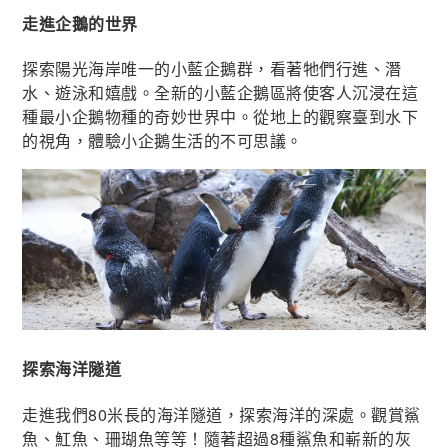
走進企鵝的世界
探索陽光海岸唯一的小藍企鵝群，看著牠們行進、潛
水、遊泳和嬉戲。全新的小藍企鵝區將使客人沉浸在這
種最小企鵝物種的奇妙世界中。從地上的觀察臺到水下
的視角，體驗小企鵝生活的不可思議。
探索海洋隧道
走進我們80米長的海洋隧道，探索海洋的深處。觀賞鯊
魚、魟魚、珊瑚魚等等！隨著超過8種鯊魚和嶄新的灰