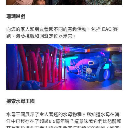
珊瑚遊戲
向您的家人和朋友發起不同的有趣活動，包括 EAC 賽
跑、海葵挑戰和回聲定位器迷宮。
探索水母王國
水母王國展示了令人著迷的水母物種。您知道水母在海
洋中已經存在了超過6.5億年嗎？這意味著它們比恐龍和
甚至鯊魚還要古老！近距離觀賞這些優雅的動物，欣賞