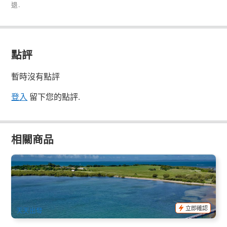
退.
點評
暫時沒有點評
登入
留下您的點評.
相關商品
布里斯本河 & 摩頓灣 水上摩托車2小時探險 (英文) Brisbane
and Moreton Bay Jetski
758 已預訂
$
350.00
BNE02195
$
359.00
AUD
立即確認
天天出發