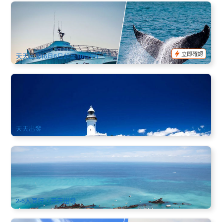
布里斯本賞鯨體驗 Brisbane Whale Watching Experience
(Redcliffe登船)
987 已預訂
$
180.00
BNE01036
$
185.00
AUD
立即確認
天天出發(6月6日起至10月中)
拜倫灣自由行｜巴士接送 (黃金海岸機場/布里斯本機場/布里斯
本市區/拜倫灣機場) Easy Bus at Byron Bay Transfer
1.3k 已預訂
$
35.00
OOL01195
AUD
天天出發
布里斯本 | 摩頓島/海豚島4天3夜全年套餐(船票+島上住宿+餵
海豚) Tangalooma Island Resort 4Days 3Nights
1k 已預訂
$
774.00
BNE02157
$
813.00
AUD
2-6人同行，天天出發