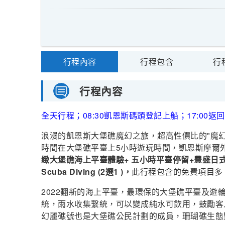
行程內容
行程包含
行
行程內容
全天行程；08:30凱恩斯碼頭登記上船；17:00
浪漫的凱恩斯大堡礁魔幻之旅，超高性價比的"魔幻麗礁
時間在大堡礁平臺上5小時遊玩時間，凱恩斯摩爾外海大
緻大堡礁海上平臺體驗+ 五小時平臺停留+豐盛日式西式含
Scuba Diving (2選1 )，
此行程包含的免費項目多
2022翻新的海上平臺，最環保的大堡礁平臺及
統，雨水收集繫統，可以變成純水可飲用，鼓勵客
幻麗礁號也是大堡礁公民計劃的成員，珊瑚礁生態