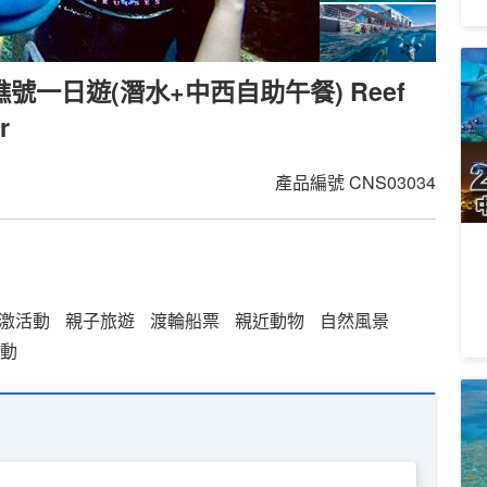
2
礁號一日遊(潛水+中西自助午餐) Reef
送
9
r
A
天
產品編號
CNS03034
激活動
親子旅遊
渡輪船票
親近動物
自然風景
動
鳥
遊
Re
1
C
A