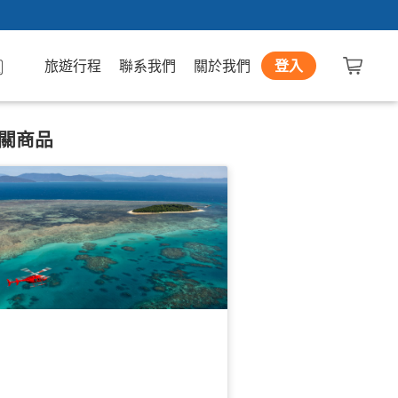
旅遊行程
聯系我們
關於我們
登入
關商品
瞰大堡礁 | 綠島10分鐘直升機套餐 / 飛
船回可選 (Green Island Cruise and
licopter Scenic)
k 已預訂
$
342.00
CNS03344
$
365.00
UD