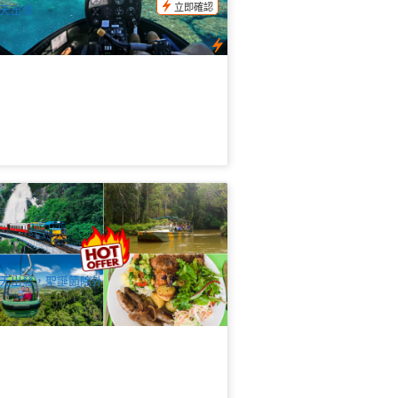
立即確認
天出發
蘭達熱帶雨林公園全包一票到底1日遊
野生動物園+水陸兩用車+土著文化體驗
纜車+觀光火車+BBQ午餐)
87 已預訂
$
285.00
CNS03266
$
306.00
UD
天出發，聖誕節除外