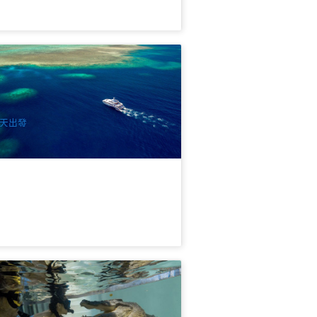
海追尋號(Aqua Quest) 凱恩斯大堡礁浮
一日遊
.2k 已預訂
$
262.00
CNS03110
$
275.00
UD
天出發
鱷魚共泳 | 道格拉斯港 野生動物棲息地
票 或 升級鱷魚浮潛體驗 (Wildlife
bitat Port Douglas - Swim With The
64 已預訂
lties)