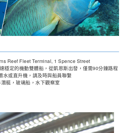
rns Reef Fleet Terminal, 1 Spence Street
碼頭，乘坐快速穩定的機動雙體船，從凱恩斯出發，僅需90分鐘路程
步或潛水或直升機，請及時與船員聯繫
潛，半潛艇，玻璃船，水下觀察室