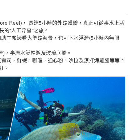
re Reef)， 長達5小時的外礁體驗，真正可從事水上活
長的“人工浮臺”之旅。
助午餐邊看大堡礁海景，也可下水浮潛(5小時內無限
潛)，半潛水艇暢遊及玻璃底船。
式壽司，鮮蝦，咖哩，通心粉，沙拉及涼拌烤雞腿等等。
選1。