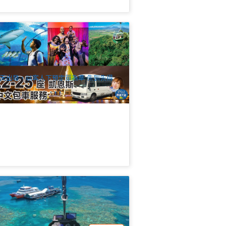
2-25座凱恩斯中文包車服務(機場酒店接
、市區觀光、景點暢遊、跨城接駁)
82 已預訂
$
195.00
CNS03563
UD
天出發，以客人下預定單為準 先到先得
瞰大堡礁 | 太陽戀人號摩爾礁平臺一日
+豪華直升機觀光體驗 (Sunlover Moore
ef Pontoon + Helicopter Scenic Flight
.7k 已預訂
ombo)
$
453.00
CNS03036
$
507.00
UD