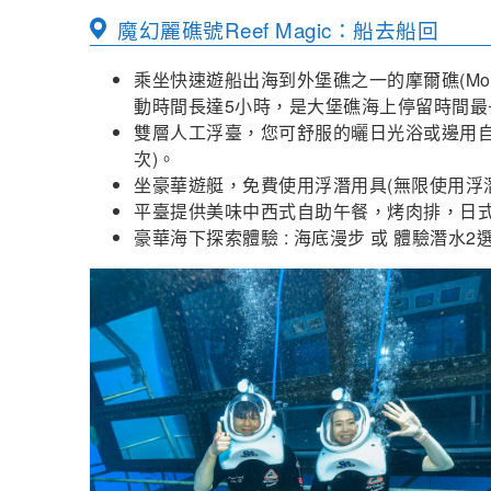
魔幻麗礁號Reef Magic：船去船回
乘坐快速遊船出海到外堡礁之一的摩爾礁(Moo
動時間長達5小時，是大堡礁海上停留時間最
雙層人工浮臺，您可舒服的曬日光浴或邊用自
次)。
坐豪華遊艇，免費使用浮潛用具(無限使用浮
平臺提供美味中西式自助午餐，烤肉排，日
豪華海下探索體驗 : 海底漫步 或 體驗潛水2