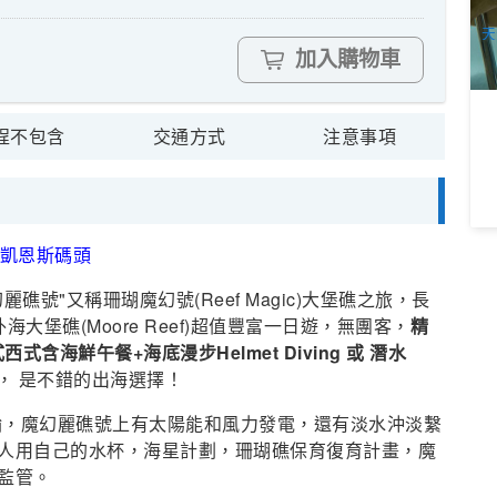
A
天
加入購物車
程不包含
交通方式
注意事項
返回凱恩斯碼頭
號"又稱珊瑚魔幻號(Reef Magic)大堡礁之旅，長
堡礁(Moore Reef)超值豐富一日遊，無團客，
精
海鮮午餐+海底漫步Helmet Diving 或 潛水
， 是不錯的出海選擇！
遊輪，魔幻麗礁號上有太陽能和風力發電，還有淡水沖淡繫
人用自己的水杯，海星計劃，珊瑚礁保育復育計畫，魔
監管。