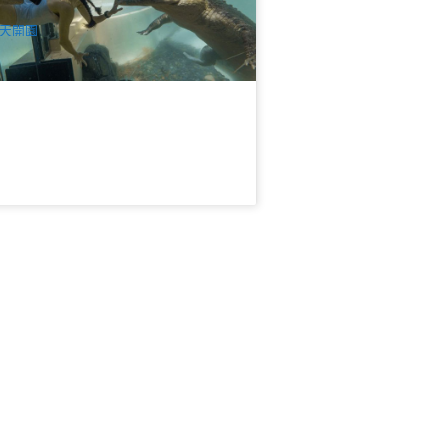
$
49.00
CNS03356
$
50.00
UD
天開園