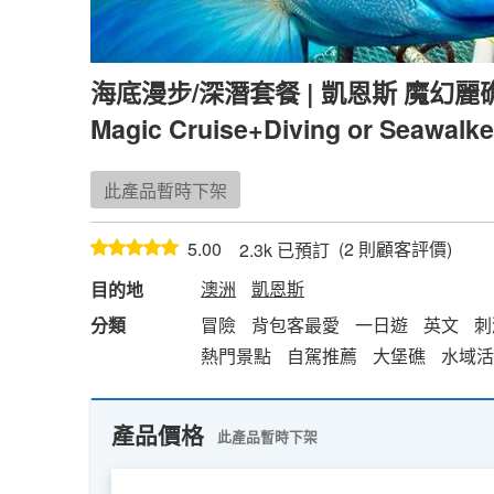
海底漫步/深潛套餐 | 凱恩斯 魔幻麗
Magic Cruise+Diving or Seawalke
此產品暫時下架
(
2
則顧客評價)
5.00
2.3k 已預訂
澳洲
凱恩斯
目的地
分類
冒險
背包客最愛
一日遊
英文
刺
熱門景點
自駕推薦
大堡礁
水域活
產品價格
此產品暫時下架