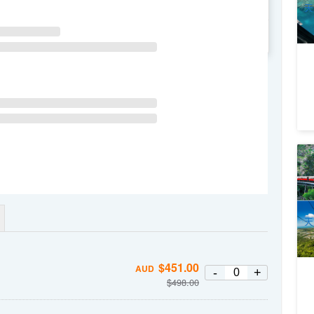
天
WE
TH
FR
SA
庫
(
+
3
A
天
$
451.00
AUD
-
+
$
498.00