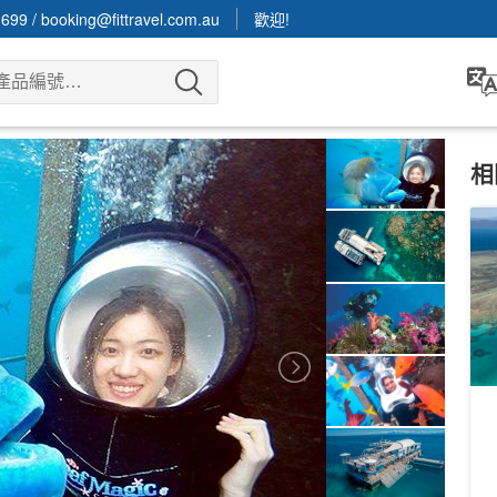
3699
/
booking@fittravel.com.au
歡迎!
相
鳥
去
He
1
A