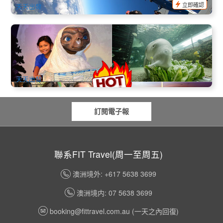
立即確認
天天出發
悉尼景點套票 | 杜莎夫人蠟像館、海洋生態水族館、雪梨塔、
悉尼室內野生動物園
6.6k 已預訂
$
64.00
SYD04800
$
65.00
AUD
天天出發
訂閱電子報
聯系FIT Travel(周一至周五)
澳洲境外: +617 5638 3699
澳洲境内: 07 5638 3699
booking@fittravel.com.au
(一天之內回復)