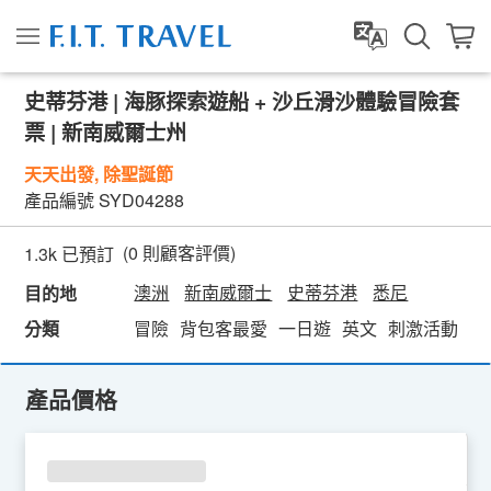
史蒂芬港 | 海豚探索遊船 + 沙丘滑沙體驗冒險套
票 | 新南威爾士州
天天出發, 除聖誕節
產品編號
SYD04288
(
0
則顧客評價)
1.3k 已預訂
澳洲
新南威爾士
史蒂芬港
悉尼
目的地
分類
冒險
背包客最愛
一日遊
英文
刺激活動
親
產品價格