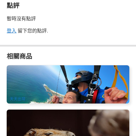
點評
暫時沒有點評
登入
留下您的點評.
相關商品
悉尼臥龍崗海灘15,000ft 高空跳傘(Skydive Beach
Wollongong) 悉尼市區接送可選
1k 已預訂
$
371.00
SYD04230
$
399.00
AUD
天天出發
獵人谷(Hunter Valley Wildlife Park)動物園
84 已預訂
$
41.00
SYD04359
$
44.00
AUD