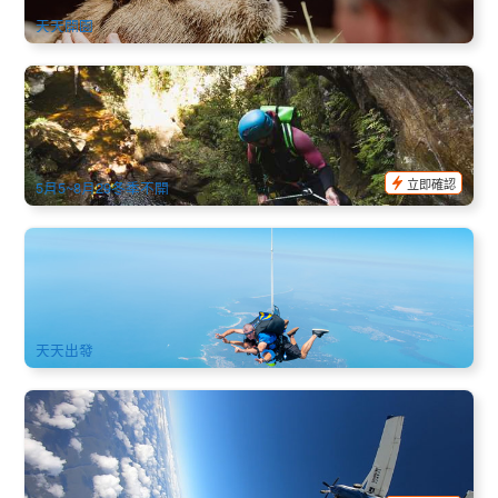
天天開園
藍山 | 女皇峽谷 峽谷瀑布 溪降探險｜Empress Canyon &
Waterfall Canyoning
302 已預訂
$
166.00
SYD04217
$
169.00
AUD
立即確認
5月5~8月29冬季不開
紐卡索15,000高空跳傘(Newcastle Skydivers Jump) 悉尼市區
接送可選
2k 已預訂
$
332.00
SYD04235
$
349.00
AUD
天天出發
悉尼跳傘家 | 威爾頓 高空跳傘 (Sydney Skydivers Wilton
Jump) 草地降落
1.6k 已預訂
$
303.00
SYD04240
$
330.00
AUD