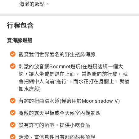
海灘的起點。
行程包含
賞海豚遊船
觀賞我們世界著名的野生瓶鼻海豚
刺激的波音網Boomnet遊玩(在遊艇後綁一個大
網，讓人坐或是趴在上面。 當遊艇向前行駛，就
會把網中人向前“拖行”，而水花打在身體上，就猶
如水療般)
有趣的扭曲滑水道(僅適用於Moonshadow V)
寬敞的露天甲板或全天候室內觀景區
設有許可的酒吧，提供小吃食品
活潑、富信息性且有趣的船長解說