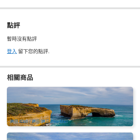
點評
暫時沒有點評
登入
留下您的點評.
相關商品
深入大洋路 | 墨爾本大洋路2天1夜深度全覽+雨林探祕(英文)
93 已預訂
$
513.00
MEL05229
$
575.00
AUD
週日 (Oct) / 週日/週三 (Nov-Mar)
墨爾本 | 大洋路+十二門徒 旅遊觀光一日遊 (英文小團體, 墨爾