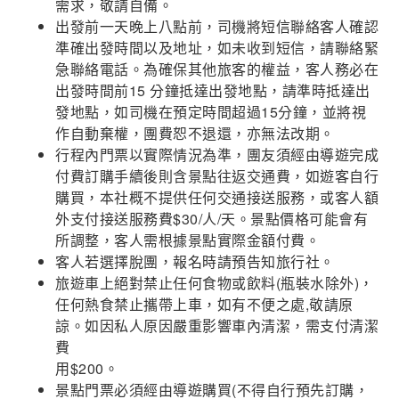
需求，敬請自備。
出發前一天晚上八點前，司機將短信聯絡客人確認
準確出發時間以及地址，如未收到短信，請聯絡緊
急聯絡電話。為確保其他旅客的權益，客人務必在
出發時間前15 分鐘抵達出發地點，請準時抵達出
發地點，如司機在預定時間超過15分鐘，並將視
作自動棄權，團費恕不退還，亦無法改期。
行程內門票以實際情況為準，團友須經由導遊完成
付費訂購手續後則含景點往返交通費，如遊客自行
購買，本社概不提供任何交通接送服務，或客人額
外支付接送服務費$30/人/天。景點價格可能會有
所調整，客人需根據景點實際金額付費。
客人若選擇脫團，報名時請預告知旅行社。
旅遊車上絕對禁止任何食物或飲料(瓶裝水除外)，
任何熱食禁止攜帶上車，如有不便之處,敬請原
諒。如因私人原因嚴重影響車內清潔，需支付清潔
費
用$200。
景點門票必須經由導遊購買(不得自行預先訂購，