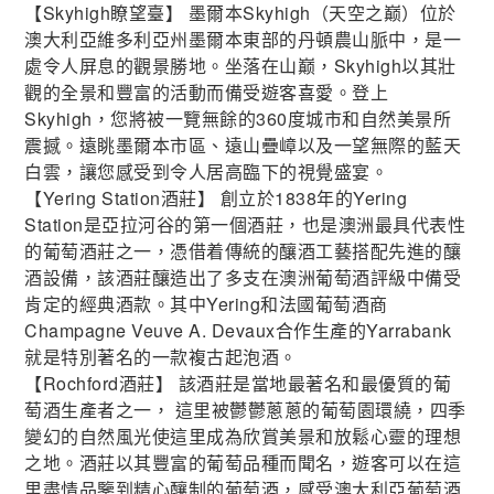
【Skyhigh瞭望臺】 墨爾本Skyhigh（天空之巅）位於
澳大利亞維多利亞州墨爾本東部的丹頓農山脈中，是一
處令人屏息的觀景勝地。坐落在山巅，Skyhigh以其壯
觀的全景和豐富的活動而備受遊客喜愛。登上
Skyhigh，您將被一覽無餘的360度城市和自然美景所
震撼。遠眺墨爾本市區、遠山疊嶂以及一望無際的藍天
白雲，讓您感受到令人居高臨下的視覺盛宴。
【Yering Station酒莊】 創立於1838年的Yering
Station是亞拉河谷的第一個酒莊，也是澳洲最具代表性
的葡萄酒莊之一，憑借着傳統的釀酒工藝搭配先進的釀
酒設備，該酒莊釀造出了多支在澳洲葡萄酒評級中備受
肯定的經典酒款。其中Yering和法國葡萄酒商
Champagne Veuve A. Devaux合作生產的Yarrabank
就是特別著名的一款複古起泡酒。
【Rochford酒莊】 該酒莊是當地最著名和最優質的葡
萄酒生產者之一， 這里被鬱鬱蔥蔥的葡萄園環繞，四季
變幻的自然風光使這里成為欣賞美景和放鬆心靈的理想
之地。酒莊以其豐富的葡萄品種而聞名，遊客可以在這
里盡情品鑒到精心釀制的葡萄酒，感受澳大利亞葡萄酒