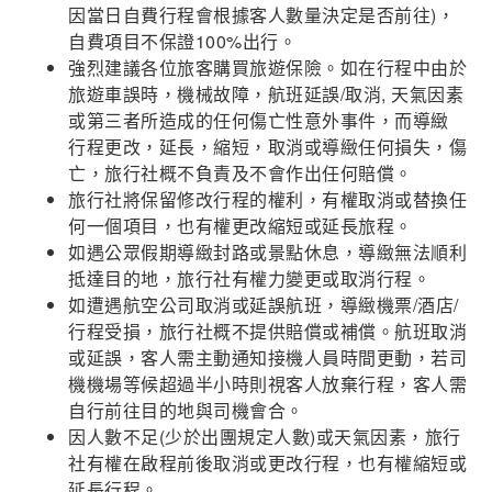
因當日自費行程會根據客人數量決定是否前往)，
自費項目不保證100%出行。
強烈建議各位旅客購買旅遊保險。如在行程中由於
旅遊車誤時，機械故障，航班延誤/取消, 天氣因素
或第三者所造成的任何傷亡性意外事件，而導緻
行程更改，延長，縮短，取消或導緻任何損失，傷
亡，旅行社概不負責及不會作出任何賠償。
旅行社將保留修改行程的權利，有權取消或替換任
何一個項目，也有權更改縮短或延長旅程。
如遇公眾假期導緻封路或景點休息，導緻無法順利
抵達目的地，旅行社有權力變更或取消行程。
如遭遇航空公司取消或延誤航班，導緻機票/酒店/
行程受損，旅行社概不提供賠償或補償。航班取消
或延誤，客人需主動通知接機人員時間更動，若司
機機場等候超過半小時則視客人放棄行程，客人需
自行前往目的地與司機會合。
因人數不足(少於出團規定人數)或天氣因素，旅行
社有權在啟程前後取消或更改行程，也有權縮短或
延長行程。