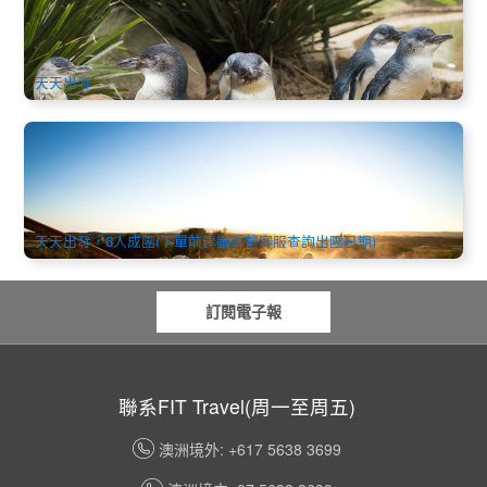
文)
417 已預訂
$
147.00
MEL06085
$
165.00
AUD
天天出發
店長嚴選 | 莫寧頓半島溫泉+亞瑟王座纜車+彩虹小屋 (中文一
日遊)
793 已預訂
$
171.00
MEL05110
$
185.00
AUD
天天出發，6人成團(下單前建議聯繫客服查詢出團日期)
訂閱電子報
聯系FIT Travel(周一至周五)
澳洲境外: +617 5638 3699