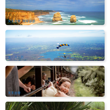
本市區出發)
1.2k 已預訂
$
126.00
MEL05154
$
135.00
AUD
天天出發, 除聖誕節
亞拉河谷高空跳傘(Skydive Yarra Valley)
1.6k 已預訂
$
361.00
MEL05145
$
379.00
AUD
五、六、日
蒸汽小火車+企鵝島必玩雙拼一日遊(中文/40人座中大團) (4月
出發不含午餐，5月後出發含午餐)
1.5k 已預訂
$
199.00
MEL05027
AUD
天天出發
墨爾本下午出發直達神仙小企鵝│菲利普島企鵝歸巢之旅 (英