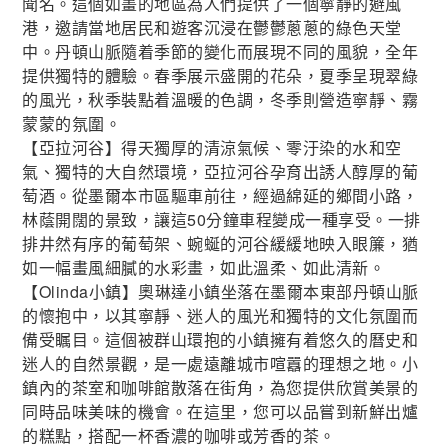
聞名。這個如畫的地區為人們提供了一個寧靜的避風
港，邀請當地居民和遊客沉浸在鬱鬱蔥蔥的綠色天堂
中。丹頓山脈隨着季節的變化而展現不同的風貌，全年
提供獨特的體驗。春季展示盛開的花朵，夏季呈現翠綠
的風光，秋季裝點着溫暖的色調，冬季則營造寧靜、霧
蒙蒙的氛圍。
【亞拉河谷】得天獨厚的清涼氣候、零汙染的水和空
氣、獨特的大自然環境，亞拉河谷孕育出誘人醇厚的葡
萄酒。從墨爾本市區驅車前往，經過綿延的鄉間小路，
林蔭開闊的景致，讓這50分鐘車程變成一種享受。一排
排井然有序的葡萄架、蜿蜒的河谷緩緩地映入眼簾，猶
如一幅畫風細膩的水彩畫，如此溫柔、如此清新。
【Olinda小鎮】奧琳達小鎮坐落在墨爾本東部丹頓山脈
的懷抱中，以其寧靜、迷人的風光和獨特的文化氛圍而
備受瞩目。這個被群山環抱的小鎮擁有着悠久的曆史和
迷人的自然景觀，是一處遠離城市喧囂的理想之地。小
鎮內的茶室和咖啡館散落在街角，為您提供欣賞美景的
同時品味美味的機會。在這里，您可以品嘗到新鮮出爐
的糕點，搭配一杯香濃的咖啡或芳香的茶。