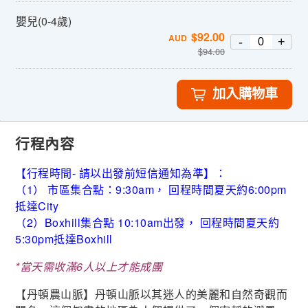
嬰兒(0-4歲)
$
92.00
AUD
-
+
$
94.00
加入購物車
行程內容
【行程時間- 請以出發前短信通知為準】：
（1） 市區集合點：9:30am， 回程時間夏天約6:00pm
抵達City
（2）Boxhill集合點 10:10am出發， 回程時間夏天約
5:30pm抵達Boxhill
*當天需收滿6人以上才能成團
【丹頓農山脈】丹頓山脈以其迷人的美麗和自然奇觀而