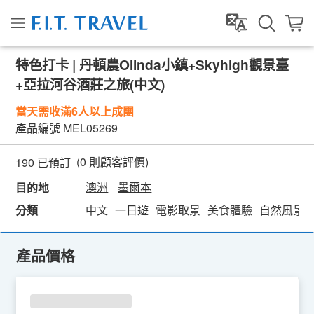
特色打卡 | 丹頓農Olinda小鎮+Skyhigh觀景臺
+亞拉河谷酒莊之旅(中文)
當天需收滿6人以上成團
產品編號
MEL05269
(
0
則顧客評價)
190 已預訂
澳洲
墨爾本
目的地
分類
中文
一日遊
電影取景
美食體驗
自然風景
產品價格