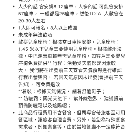
人少的話 會安排8-12座車，人多的話 可能會安排
57座車， 一般都是25座車，然後TOTAL人數會在
20-30人左右
1人即可報名，8人以上成團
未成年無法飲酒
散拼兒童座椅：根據當日車輛安排，兒童座椅：
1.45 米以下兒童需要使用兒童座椅。根據維州法
律，中巴運營車輛無需兒童座椅，如客戶需要嬰兒
座椅免費提供** 行程：活動受天氣影響因素較
大， 我們將在出發前三天查看天氣預報進行確認
行程出發與否， 若因天氣原因未出發(會提前三天
告知)， 可免費退改
**着裝：根據天氣情況， 請着舒適鞋子；
** 防曬霜：陽光天氣下， 紫外線強烈， 建議提前
預備防曬霜以及遮陽帽；
此商品行程費用不含餐食，但司導會帶旅客至可用
餐區域，讓旅客自理自費。另外，若您為特殊餐食
需求者，例如素食等，由於當地餐廳不一定能符合