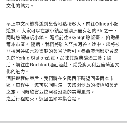
文化的魅力。
早上中文司機導遊到集合地點接客人，前往Olinda小鎮
遊覽， 大家可以在該小鎮品嘗澳洲最有名的Pie之一，
同時悠閑遊玩小鎮。 隨后前往Skyhigh瞭望臺， 俯瞰墨
爾本市區。 隨后，我們將駛入亞拉河谷。途中，您將被
亞拉河谷如水彩畫般的美景所吸引。參觀澳洲曆史最悠
久的Yering Station酒莊，品味其經典釀酒工藝；隨
后，前往由Rochford酒莊酒莊，感受澳大利亞葡萄酒文
化的魅力。
酒莊遊程結束后，我們將在夕陽西下時返回墨爾本市
區。車程中，您可以回味這一天悠閑惬意的櫻桃和美酒
之旅，同時欣賞亞拉河谷沿途的美麗風景。
之后行程結束，返回墨爾本集合點。