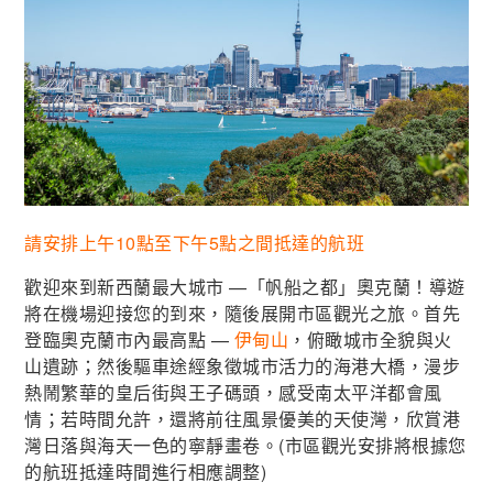
請安排上午10點至下午5點之間抵達的航班
歡迎來到新西蘭最大城市 —「帆船之都」奧克蘭！導遊
將在機場迎接您的到來，隨後展開市區觀光之旅。首先
登臨奧克蘭市內最高點 —
伊甸山
，俯瞰城市全貌與火
山遺跡；然後驅車途經象徵城市活力的海港大橋，漫步
熱鬧繁華的皇后街與王子碼頭，感受南太平洋都會風
情；若時間允許，還將前往風景優美的天使灣，欣賞港
灣日落與海天一色的寧靜畫卷。(市區觀光安排將根據您
的航班抵達時間進行相應調整)