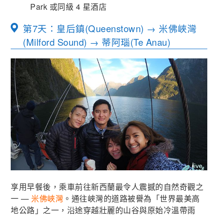
Park 或同級 4 星酒店
第7天：皇后鎮(Queenstown) → 米佛峽灣
(Milford Sound) → 蒂阿瑙(Te Anau)
享用早餐後，乘車前往新西蘭最令人震撼的自然奇觀之
一 —
米佛峽灣
。通往峽灣的道路被譽為「世界最美高
地公路」之一，沿途穿越壯麗的山谷與原始冷溫帶雨