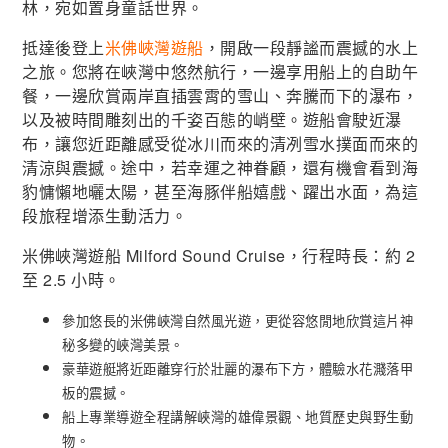
林，宛如置身童話世界。
抵達後登上
米佛峽灣遊船
，開啟一段靜謐而震撼的水上
之旅。您將在峽灣中悠然航行，一邊享用船上的自助午
餐，一邊欣賞兩岸直插雲霄的雪山、奔騰而下的瀑布，
以及被時間雕刻出的千姿百態的峭壁。遊船會駛近瀑
布，讓您近距離感受從冰川而來的清冽雪水撲面而來的
清涼與震撼。途中，若幸運之神眷顧，還有機會看到海
豹慵懶地曬太陽，甚至海豚伴船嬉戲、躍出水面，為這
段旅程增添生動活力。
米佛峽灣遊船 Milford Sound Cruise，行程時長：約 2
至 2.5 小時。
參加悠長的米佛峽灣自然風光遊，更從容悠閒地欣賞這片神
秘多變的峽灣美景。
豪華遊艇將近距離穿行於壯麗的瀑布下方，體驗水花濺落甲
板的震撼。
船上專業導遊全程講解峽灣的雄偉景觀、地質歷史與野生動
物。