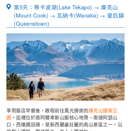
第5天：蒂卡波湖(Lake Tekapo) → 庫克山
(Mount Cook) → 瓦納卡(Wanaka) → 皇后鎮
(Queenstown)
享用飯店早餐後，啟程前往風光旖旎的
庫克山國家公
園
。這裡位於南阿爾卑斯山脈核心地帶，南接阿瑟山
口，西連邁因嶺，是新西蘭最壯麗的高山景區之一。沿