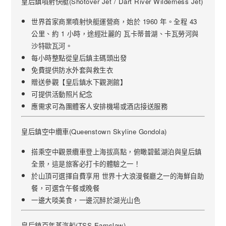
皇后鎮噴射快艇(Shotover Jet / Dart River Wilderness Jet)
世界首家商業噴射快艇運營商，始於 1960 年。全程 43
公里、約 1 小時，途經壯麗的 瓦卡蒂普湖、卡瓦勞河與
沙特歐瓦河。
每小時整點從皇后鎮主碼頭出發
免費提供防水外套與救生衣
贈送參觀【皇后鎮水下觀測館】
可提供活動照片紀念
應需求可為團體客人安排機場或酒店接送服務
皇后鎮空中纜車(Queenstown Skyline Gondola)
搭乘空中觀景纜車登上海拔高點，俯瞰碧藍湖泊與皇后鎮
全景，這是旅客必打卡的體驗之一！
於山頂可選擇自費享用 世界十大浪漫餐廳之一的海鮮自助
餐，可選含午餐或晚餐
一邊大啖美食，一邊沉醉於湖光山色
皇后鎮百年蒸汽船(TSS Earnslaw)