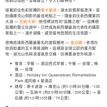
途群山環抱、雪峰聳立，令人心曠神怡。
接著前往色彩斑斕的
普卡基湖
，湖水如翡翠般澄淨，是
拍攝庫克山倒影的最佳地點之一。隨後前往新西蘭第四
大湖 —
瓦納卡湖
，途徑標誌性的“孤獨之樹” — 這棵樹
孤獨的豎立在湖中，已然成為新西蘭最具代表性的攝影
景點之一，漫步湖邊，感受當地悠閒的生活氛圍。
傍晚抵達新西蘭最著名的度假勝地 —
皇后鎮
，依偎在
如詩如畫的瓦卡蒂普湖畔。這裡是全球公認的蜜月聖
地，湖光山色與浪漫氣息交織，彷彿置身世外桃源。
餐食：早餐 — 酒店西式早餐；午餐 — 自理；晚
餐 — 自理
酒店：Holiday Inn Queenstown Remarkables
Park 或同級 4 星酒店
路程：蒂卡波湖 → 庫克山 (約1小時30分鐘／105
公里) → 瓦納卡 (約2小時30分鐘／200公里) → 皇
后鎮 (約1小時10分鐘／70公里)