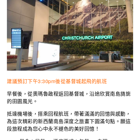
建議預訂下午3:30pm後從基督城起飛的航班
早餐後，從奧瑪魯啟程返回基督城，沿途欣賞南島旖旎
的田園風光。
抵達機場後，搭乘回程航班，帶著滿滿的回憶與感動，
為這次精彩的新西蘭南島深度之旅畫下圓滿句點。願這
段旅程成為您心中永不褪色的美好回憶！