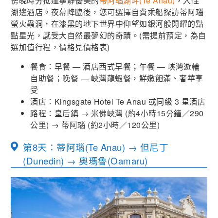
傍晚時分抵達寧靜優美的
蒂阿瑙湖畔(Te Anau)
，入住
湖邊酒店。夜幕降臨後，您可選擇自費乘船探訪蒂阿瑙
螢火蟲洞，在漆黑的地下世界中仰望如銀河般閃耀的點
點星光，感受大自然最夢幻的奇蹟。(需提前預定，為自
選加值行程，價格見價格表)
餐食：早餐 — 酒店西式早餐；午餐 — 峽灣遊輪
自助餐；晚餐 — 峽灣龍蝦餐，鮮嫩飽滿、奢華享
受
酒店：Kingsgate Hotel Te Anau 或同級 3 星酒店
路程：皇后鎮 → 米佛峽灣 (約4小時15分鐘／290
公里) → 蒂阿瑙 (約2小時／120公里)
第8天：蒂阿瑙(Te Anau) → 但尼丁
(Dunedin) → 奧瑪魯(Oamaru)