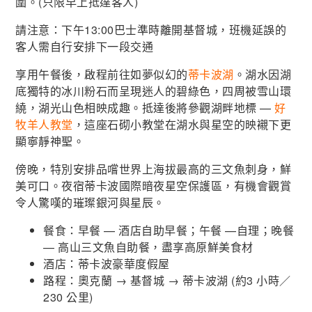
圍。(只限早上抵達客人)
請注意：下午13:00巴士準時離開基督城，班機延誤的
客人需自行安排下一段交通
享用午餐後，啟程前往如夢似幻的
蒂卡波湖
。湖水因湖
底獨特的冰川粉石而呈現迷人的碧綠色，四周被雪山環
繞，湖光山色相映成趣。抵達後將參觀湖畔地標 —
好
牧羊人教堂
，這座石砌小教堂在湖水與星空的映襯下更
顯寧靜神聖。
傍晚，特別安排品嚐世界上海拔最高的三文魚刺身，鮮
美可口。夜宿蒂卡波國際暗夜星空保護區，有機會觀賞
令人驚嘆的璀璨銀河與星辰。
餐食：早餐 —
酒店自助早餐
；午餐 —自理；晚餐
— 高山三文魚自助餐，盡享高原鮮美食材
酒店：蒂卡波豪華度假屋
路程：奧克蘭 → 基督城 → 蒂卡波湖 (約3 小時／
230 公里)