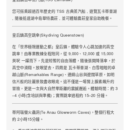
您可搭乘超過百年歷史的 TSS 古典蒸汽船 , 遊覽瓦卡蒂普湖
, 隨後抵
達湖中島華特農莊 , 並可體驗農莊皇家自助晚餐。
皇后鎮高空跳傘(Skydiving Queenstown)
在「世界極限運動之都」皇后鎮，體驗令人心跳加速的高空
跳傘！由專業教練全程陪同，從 9,000、12,000 或 15,000
英呎 一躍而下，先是短暫的自由落體，隨後張開降落傘，於
高空中滑翔。放眼望去，四周是 瓦卡蒂普湖、白雪皚皚的卓
越山脈(Remarkables Range)、連綿山谷與遼闊草原，如明
信片般的壯麗景致盡收眼底。這不僅是一場腎上腺素飆升的
冒險，更是一次與大自然零距離的震撼邂逅。體驗時間：約 3
–4 小時(含培訓與準備)；實際跳傘過程約 15–20 分鐘。
蒂阿瑙螢火蟲洞(Te Anau Glowworm Caves)，整個行程大
約 2小時15分鐘。