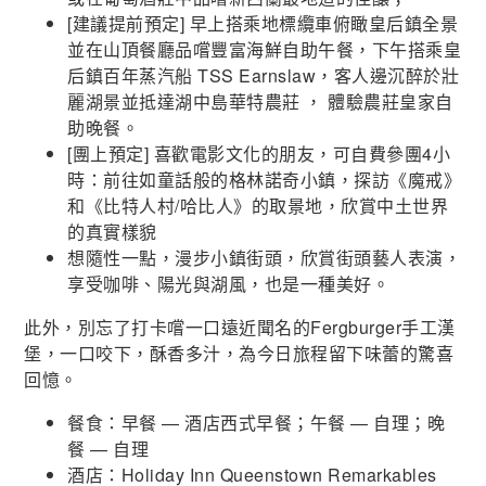
[建議提前預定] 早上搭乘地標纜車俯瞰皇后鎮全景
並在山頂餐廳品嚐豐富海鮮自助午餐，下午搭乘皇
后鎮百年蒸汽船 TSS Earnslaw，客人邊沉醉於壯
麗湖景並抵達湖中島華特農莊 ， 體驗農莊皇家自
助晚餐。
[團上預定] 喜歡電影文化的朋友，可自費參團4小
時：前往如童話般的格林諾奇小鎮，探訪《魔戒》
和《比特人村/哈比人》的取景地，欣賞中土世界
的真實樣貌
想隨性一點，漫步小鎮街頭，欣賞街頭藝人表演，
享受咖啡、陽光與湖風，也是一種美好。
此外，別忘了打卡嚐一口遠近聞名的Fergburger手工漢
堡，一口咬下，酥香多汁，為今日旅程留下味蕾的驚喜
回憶。
餐食：早餐 — 酒店西式早餐；午餐 — 自理；晚
餐 — 自理
酒店：Holiday Inn Queenstown Remarkables