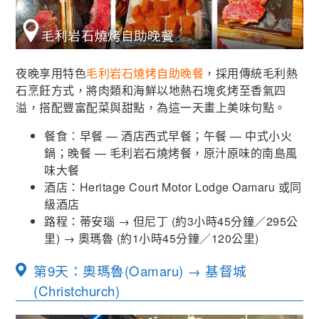
夜晚享用特色
毛利岩石燒烤自助晚餐
，採用傳統毛利熱
石烹飪方式，將肉類和海鮮以地熱石塊炙烤至香氣四
溢，搭配豐富配菜與甜點，為這一天畫上美味句點。
餐食：早餐 — 酒店西式早餐；午餐 — 中式小火
鍋；晚餐 — 毛利岩石燒烤餐，原汁原味的南島風
味大餐
酒店：Heritage Court Motor Lodge Oamaru 或同
級酒店
路程：蒂安瑙 → 但尼丁 (約3小時45分鐘／295公
里) → 奧瑪魯 (約1小時45分鐘／120公里)
第9天：奧瑪魯(Oamaru) → 基督城
(Christchurch)