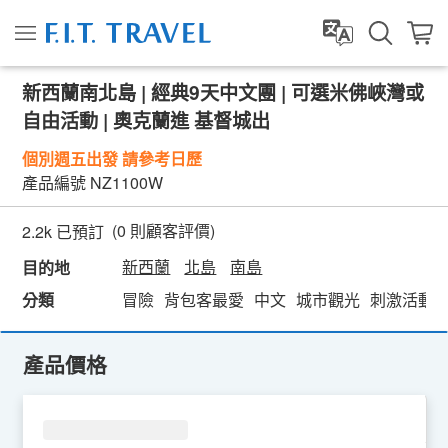
新西蘭南北島 | 經典9天中文團 | 可選米佛峽灣或
自由活動 | 奧克蘭進 基督城出
個別週五出發 請參考日歷
產品編號
NZ1100W
(
0
則顧客評價)
2.2k 已預訂
新西蘭
北島
南島
目的地
分類
冒險
背包客最愛
中文
城市觀光
刺激活動
產品價格