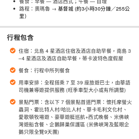
餐食：早餐 — 酒店西式；午餐 — 自理
路程：奧瑪魯 →
基督城 (約3小時30分鐘／255公
里）
行程包含
住宿：北島 4 星酒店住宿及酒店自助早餐，南島 3
–4 星酒店及酒店自助早餐，蒂卡波特色度假屋
餐食：行程中所列餐食
用車安排：全程搭乘 7 至 39 座旅遊巴士，由華語
司機兼導遊提供服務 (旺季車型大小或有所調整)
景點門票：含以下 7 個景點首道門票：懷托摩螢火
蟲洞、霍比特人村/哈比人村、華卡毛利文化村、
愛歌頓牧場遊、豪華遊艇巡航+西式晚餐、米佛峽
灣遊船含餐、企鵝歸巢保護區 (米佛峽灣及藍眼企
鵝只限全覽9天團)