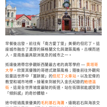
早餐後出發，前往有「南方愛丁堡」美譽的但尼丁。這
座城市融合了濃厚的蘇格蘭文化與建築風格，古樸而迷
人，是南島最具歐洲氣息的城市之一。
抵達後將帶您參觀新西蘭最古老的高等學府 —
奧塔哥
大學
，欣賞其優雅的哥德式建築風格；隨後前往外觀宛
如童話世界中「薑餅屋」的
但尼丁火車站
，以及宏偉的
教堂和城市地標。接著來到被列入金氏紀錄的
鮑德溫
街
，這是全世界坡度最陡的街道，站在街頭就能感受到
「傾斜感」的奇妙體驗。
途中經過風景優美的
毛利基石海灘
，遠眺岩石與海浪交