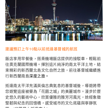
建議預訂上午10點以前抵達基督城的航班
飯店享用早餐後，搭乘機場飯店提供的接駁車，輕鬆前
往奧克蘭國際機場。揮別這片純淨的南太平洋土地，結
束精彩的新西蘭北島文化自然之旅，前往基督城繼續進
行新西蘭南島
深度之旅。
抵達南太平洋充滿英倫古典氣息的基督城後，導遊將帶
您遊覽這座被譽為「花園之城」的美麗城市。漫步於歷
史悠久的藝術中心，欣賞優雅的雅芳河風光，途經象徵
堅韌與紀念的回憶橋，感受城市的文化底蘊與寧靜氛