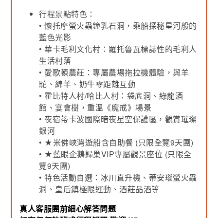
行程景點特色：
• 懷托摩螢火蟲鐘乳石洞，乘船探秘星河般的
藍色光影
• 華卡毛利文化村：羅托魯瓦標誌性的毛利人
生活村落
• 愛歌頓農莊：專屬農場拖拉機體驗，與羊
駝、綿羊、奶牛零距離互動
• 霍比特人村/哈比人村：袋底洞、綠龍酒
館、宴會樹，重溫《魔戒》場景
• 夜宿蒂卡波國際暗夜星空保護區，觀賞璀璨
銀河
• ★米佛峽灣遊船含自助餐 (只限全覽9天團)
• ★藍眼企鵝歸巢VIP專屬觀景座位 (只限全
覽9天團)
• 特色活動自選：冰川直升機、蒂安瑙螢火蟲
洞、皇后鎮極限運動、酒莊品酒等
真人客服團前細心解答問題