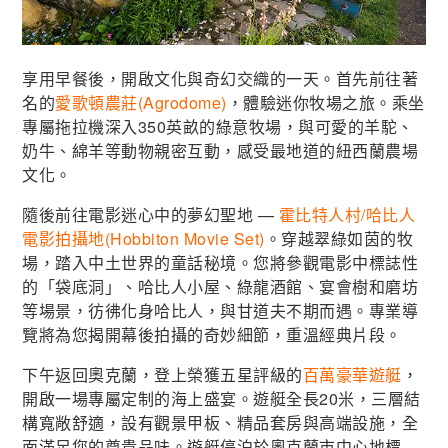
享用早餐後，開啟文化與奇幻交織的一天。首先前往著
名的
愛歌頓農莊(Agrodome)
，體驗迷你牧場之旅。乘坐
專屬拖拉機深入350英畝的綠意牧場，與可愛的羊駝、
奶牛、綿羊等動物親密互動，感受最地道的紐西蘭農場
文化。
隨後前往電影迷心中的夢幻聖地 —
霍比特人村/哈比人
電影拍攝地(Hobbiton Movie Set)
。穿越翠綠如茵的牧
場，踏入中土世界的童話秘境。您將參觀電影中標誌性
的「袋底洞」、哈比人小屋、綠龍酒館、宴會樹和磨坊
等場景，彷彿化身哈比人，與甘道夫不期而遇。專業導
覽將為您揭開幕後拍攝的奇妙細節，重溫經典片段。
下午返回奧克蘭，登上榮獲五星評級的
百萬豪華遊艇
，
開啟一場專屬定制的海上盛宴。遊艇全長20米，三層結
構寬敞舒適，設有觀景甲板、精品套房與高端設施，全
面滿足您的尊貴品味。遊艇停泊於奧克蘭市中心地標 —