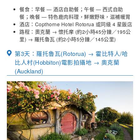
餐食：早餐 — 酒店自助餐；午餐 — 西式自助
餐；晚餐 — 特色鹿肉料理，鮮嫩野味，滋補暖胃
酒店：Copthorne Hotel Rotorua 或同級 4 星飯店
路程：奧克蘭 → 懷托摩 (約2小時45分鐘／195公
里) → 羅托魯瓦
(
約
2
小時
5
分鐘／
145
公里
)
第3天：羅托魯瓦(Rotorua) → 霍比特人/哈
比人村(Hobbiton)電影拍攝地 → 奧克蘭
(Auckland)