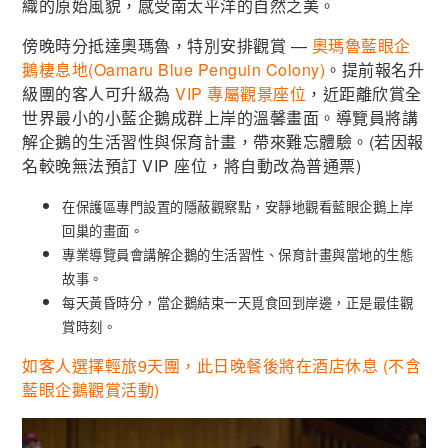
織的原始風貌，感受南太平洋的自然之美。
傍晚時分抵達奧瑪魯，特別安排觀賞 —
奧瑪魯藍眼企
鵝棲息地(Oamaru Blue Penguin Colony)
。提前報名升
級團的客人可升級為
VIP 專屬觀景座位
，近距離欣賞全
世界最小的小藍企鵝成群上岸的溫馨畫面。導覽員將講
解企鵝的生活習性與保育計畫，帶來難忘體驗。(若因報
名較晚無法預訂 VIP 座位，將自動改為普通票)
在保護區專門設置的隱蔽觀察點，安靜地觀看藍眼企鵝上岸
回巢的畫面。
專業導覽員會講解企鵝的生活習性、保育計畫與當地的生態
故事。
每天黃昏時分，當企鵝結束一天覓食回到岸邊，正是最佳觀
賞時刻。
如客人選擇輕旅9天團，此日晚餐後將在酒店休息 (不含
藍眼企鵝觀賞活動)