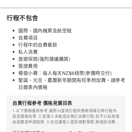
行程不包含
國際、國內機票及航空稅
自費項目
行程中的自費餐飲
私人消費
旅遊保險(強烈建議購買)
簽證費用
導遊小費：每人每天NZ$6紐幣(參團時交付)
聖誕、元旦、農曆新年期間有旺季附加費，請參考
日曆表內價格
自費行程參考 價格見價目表
1.以下價格僅供參考,最終以當地行程供應商現場公佈行程內
容及價格為準. 2.若客人未能成功預訂自費行程,恕不以此為理
由退團或申請退款. 3.旨在讓客人提前規劃預算,無強迫消費.