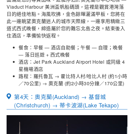
Viaduct Harbour 美洲盃帆船碼頭，這裡是觀賞港灣落
日的絕佳地點。海風吹拂，金色餘暉灑滿甲板，您將在
此一邊眺望奧克蘭迷人的城市天際線，一邊享用精緻三
道式西式晚餐，締造屬於您的難忘北島之夜。結束後入
住酒店，準備愉快返程。
餐食：早餐 — 酒店自助餐；午餐 — 自理；晚餐
— 落日巡遊 + 西式晚餐
酒店：Jet Park Auckland Airport Hotel 或同級 4
星機場酒店
路程：羅托魯瓦 → 霍比特人村/哈比人村 (約1小時
／70公里) →
奧克蘭 (
約
2
小時30分鐘／
170
公里
)
第4天：奧克蘭(Auckland) → 基督城
(Christchurch) → 蒂卡波湖(Lake Tekapo)