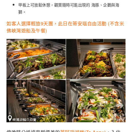
甲板上可放鬆休憩，觀賞隨時可能出現的 海豚、企鵝與海
獅。
如客人選擇輕旅9天團，此日在蒂安瑙自由活動 (不含米
佛峽灣遊船及午餐)