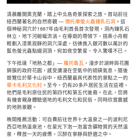
清晨離開奧克蘭，踏上中北島奇景探索之旅。首站前往
紐西蘭著名的自然奇觀 —
懷托摩螢火蟲鐘乳石洞
。這
個神秘洞穴於1887年由毛利酋長首次發現，洞內鐘乳石
林立，地下河蜿蜒流淌。在導遊的帶領下，搭乘小舟輕
輕劃入漆黑寂靜的洞穴深處，彷彿進入銀河數以萬計的
藍色螢光蟲點綴洞頂，宛如夜空繁星，令人驚嘆不已。
下午抵達「地熱之都」—
羅托魯瓦
，漫步於湖畔與花團
錦簇的政府花園，感受瀰漫在空氣中的硫磺氣息。隨後
遊覽位於華卡山谷中，紐西蘭最具代表性的景點之一的
華卡毛利文化村
。至今，仍有20多戶居民生活在這裡，
他們是毛利原住民的第四代和第五代後裔。在此，您將
有機會親身體驗道地的毛利文化和民俗，同時欣賞震撼
的地熱景觀。
晚間推薦活動：可自費前往世界十大溫泉之一的波利尼
西亞地熱溫泉池，在星光下泡一泡富含礦物質的天然溫
泉，釋放一天的疲憊，沉醉在寧靜與舒適之中。