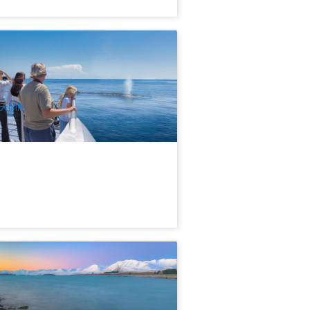
ikapa Moana 豪拉基灣觀鯨、海豚與島
巡航 | 奧克蘭出發
65 已預訂
$
150.00
NZ1137
$
151.00
UD
天開船
西蘭南北島11天中文團(升級安排奔馳旅
巴士) | 10月-3月限定
.8k 已預訂
$
3,758.00
NZ1034S
UD