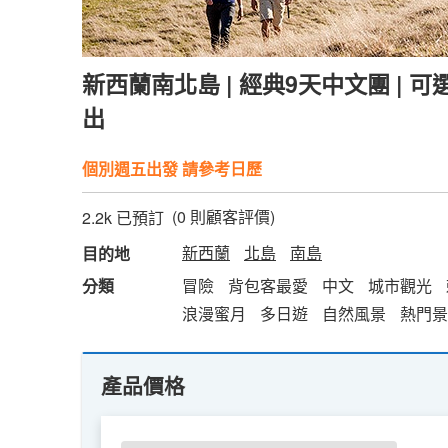
新西蘭南北島 | 經典9天中文團 | 
出
個別週五出發 請參考日歷
(
0
則顧客評價)
2.2k 已預訂
新西蘭
北島
南島
目的地
分類
冒險
背包客最愛
中文
城市觀光
浪漫蜜月
多日遊
自然風景
熱門景
產品價格