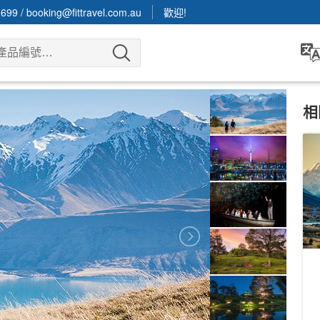
3699
/
booking@fittravel.com.au
歡迎!
相
基
好
5
A
天