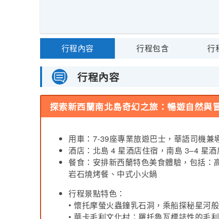
行程內容
行程包含
行
行程內容
探索新西蘭南北島奇幻之旅：暢遊自然與
用車：7-39座專業旅遊巴士，華語司機兼導
酒店：北島 4 星酒店住宿，南島 3–4 
餐食：安排新西蘭特色美食體驗，包括：
岩石燒烤餐、中式小火鍋
行程景點特色：
• 懷托摩螢火蟲鐘乳石洞，乘船探秘星河
• 華卡毛利文化村：羅托魯瓦標誌性的毛