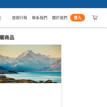
旅遊行程
聯系我們
關於我們
登入
關商品
督城➔庫克山單線半日遊｜蒂卡波湖・
牧羊人教堂・南阿爾卑斯山
61 已預訂
$
178.00
NZ1119
UD
天出發