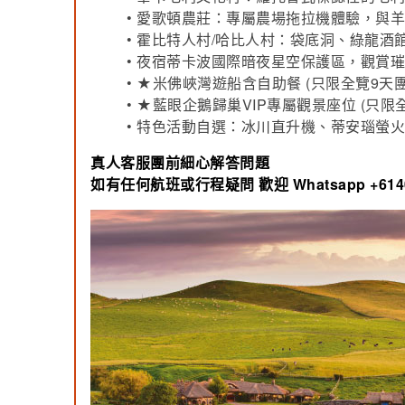
• 愛歌頓農莊：專屬農場拖拉機體驗，與
• 霍比特人村/哈比人村：袋底洞、綠龍
• 夜宿蒂卡波國際暗夜星空保護區，觀賞
• ★米佛峽灣遊船含自助餐 (只限全覽9天團
• ★藍眼企鵝歸巢VIP專屬觀景座位 (只限
• 特色活動自選：冰川直升機、蒂安瑙螢
真人客服團前細心解答問題
如有任何航班或行程疑問
歡迎 Whatsapp +61