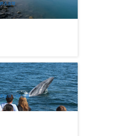
週五出發
西蘭北島 | 豪華島嶼灣3天中文遊 | 奧克
進出
13 已預訂
$
1,183.00
NZ1011
$
1,207.00
UD
天出發，6人成團