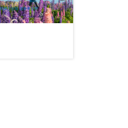
$
3,279.00
NZ1031W-10D
UD
別週日出發 請參考日歷