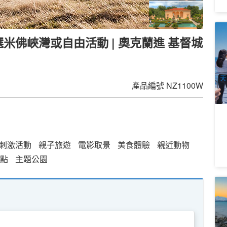
T
可選米佛峽灣或自由活動 | 奧克蘭進 基督城
嶼
6
A
天
產品編號
NZ1100W
刺激活動
親子旅遊
電影取景
美食體驗
親近動物
點
主題公園
新
遊
6
A