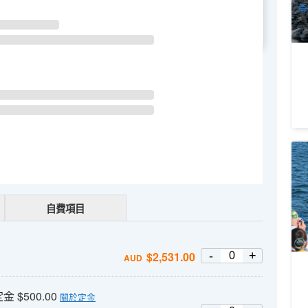
每
WE
TH
FR
SA
新
蘭
8
A
自費項目
天
-
+
$
2,531.00
AUD
 $500.00
關於定金