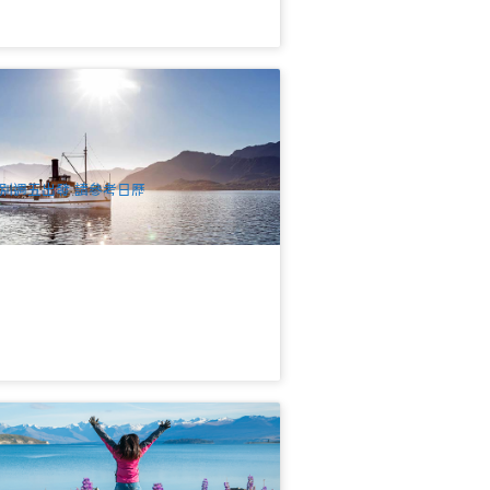
西蘭南島 | 東線6天中文團 | 奔馳15人內
團 | 基督城進 皇后鎮出
62 已預訂
$
2,930.00
NZ1092W
UD
別週五出發 請參考日歷
西蘭南北島 | 中線美食10天中文團 | 米
峽灣+藍眼企鵝 | 基督城進 奧克蘭出
.3k 已預訂