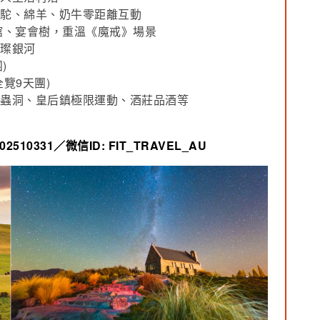
羊駝、綿羊、奶牛零距離互動
酒館、宴會樹，重溫《魔戒》場景
璀璨銀河
)
全覽9天團)
火蟲洞、皇后鎮極限運動、酒莊品酒等
402510331／微信ID: FIT_TRAVEL_AU