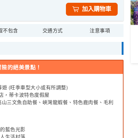
A
加入購物車
個
程不包含
交通方式
注意事項
冒險的絕美景點！
遊 (旺季車型大小或有所調整)
星酒店，蒂卡波特色度假屋
高山三文魚自助餐、峽灣龍蝦餐、特色鹿肉餐、毛利
般的藍色光影
利人生活村落