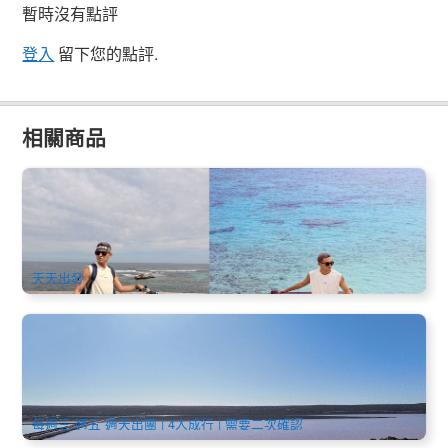
暫時沒有點評
登入
留下您的點評.
相關商品
羅特尼斯島(Rottnest Island)海島冒險一日遊｜SeaLink船票
+自行車+浮潛裝備｜雙港口出發(Fremantle或珀斯) (英文)
1.4k 已預訂
$
146.00
PER09009
$
150.00
AUD
天天出發
西澳童話5日遊(粉色海洋+海上小火車+自然角燈塔+微笑袋鼠
+˙送航拍)(中文)
129 已預訂
$
1,199.00
PER09061
AUD
每週三 週五 週天出團 | 4人成行 | 需要二次確認