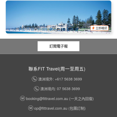
珀斯市區半日遊+弗里曼特爾海灘巡禮 (英文)
841 已預訂
$
81.00
PER09145
$
85.00
AUD
立即確認
4-1月: 週五/六/日 , 11-3月: 週一/二/四/五/六/日
訂閱電子報
聯系FIT Travel(周一至周五)
澳洲境外: +617 5638 3699
澳洲境内: 07 5638 3699
booking@fittravel.com.au
(一天之內回復)
op@fittravel.com.au
(包團訂制)