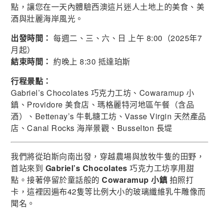
點，讓您在一天內體驗西澳這片迷人土地上的美食、美
酒與壯麗海岸風光。
出發時間：
每週二、三、六、日 上午 8:00（2025年7
月起）
結束時間：
約晚上 8:30 抵達珀斯
行程景點：
Gabriel’s Chocolates 巧克力工坊、Cowaramup 小
鎮、Providore 美食店、瑪格麗特河地區午餐（含品
酒）、Bettenay’s 牛軋糖工坊、Vasse Virgin 天然產品
店、Canal Rocks 海岸景觀、Busselton 長堤
我們將從珀斯向南出發，穿越農場與放牧牛隻的田野，
首站來到
Gabriel’s Chocolates
巧克力工坊享用甜
點。接著停留於童話般的
Cowaramup 小鎮
拍照打
卡，這裡因遍布42隻等比例大小的玻璃纖維乳牛雕像而
聞名。