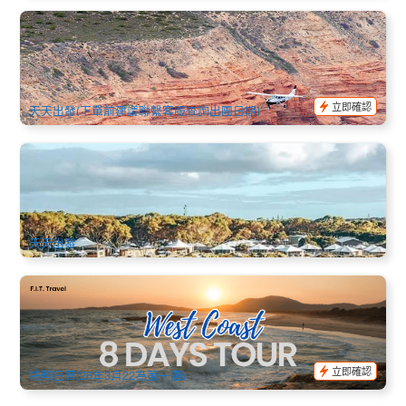
20分鐘卡爾巴里與海岸懸崖 小飛機觀光飛行 (卡爾巴里起飛)
152 已預訂
$
170.00
PER09101
AUD
立即確認
天天出發(下單前建議聯繫客服查詢出團日期)
高級帳篷 | 羅特尼斯島3天2夜(含2晚Glamping+船票) | 弗里曼
特爾出發 (英文)
13 已預訂
$
754.00
PER09301
$
792.00
AUD
天天出發
西澳8天精華小團｜珀斯單線出發｜尖峰石陣 粉紅湖 龍蝦捕撈
猴子米亞海豚 寧格魯珊瑚礁
91 已預訂
$
3,958.00
PER05103
$
4,175.00
AUD
立即確認
按照日曆(26年3月22為第一團)