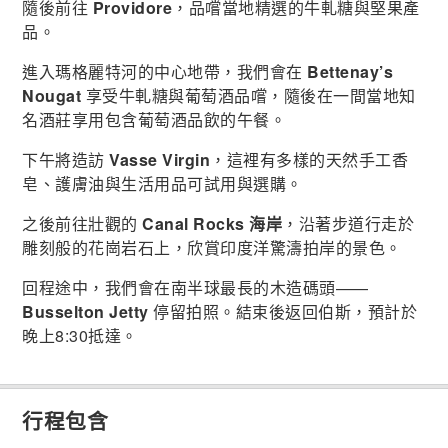
隨後前往
Providore
，品嚐當地精選的牛軋糖與堅果產
品。
進入瑪格麗特河的中心地帶，我們會在
Bettenay’s
Nougat
享受牛軋糖與葡萄酒品嚐，隨後在一間當地知
名酒莊享用包含葡萄酒品飲的午餐。
下午將造訪
Vasse Virgin
，這裡有多樣的天然手工香
皂、護膚油與生活用品可試用與選購。
之後前往壯觀的
Canal Rocks 海岸
，沿著步道行走於
雕刻般的花崗岩石上，欣賞印度洋驚濤拍岸的景色。
回程途中，我們會在南半球最長的木造碼頭——
Busselton Jetty
停留拍照。結束後返回伯斯，預計於
晚上8:30抵達。
行程包含