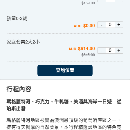
$
159.00
孩童0-2歲
-
+
$
0.00
AUD
家庭套票2大2小
$
614.00
AUD
-
+
$
645.00
查詢位置
行程內容
瑪格麗特河、巧克力、牛軋糖、美酒與海岸一日遊｜從
珀斯出發
瑪格麗特河地區被譽為澳洲最頂級的葡萄酒產區之一，
擁有得天獨厚的自然美景。本行程精選該地區的特色亮