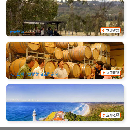
獵人谷馬車葡萄酒之旅｜Hunter Valley 3 小時品酒體驗 (馬車
乘坐前往三個酒莊)
392 已預訂
$
145.00
SYD04139
$
149.00
AUD
立即確認
天天出發
獵人谷酒莊精緻品酒特別行程 (Hunter Valley Boutique Wine
Tour) (英文) 悉尼出發
1k 已預訂
$
239.00
SYD04150
$
249.00
AUD
立即確認
天天出發，詳情請洽旅遊顧問
拜倫灣周邊秘境探索遊 (拜倫灣小鎮接送/出發)
18 已預訂
$
126.00
OOL01194
$
129.00
AUD
立即確認
天天出發