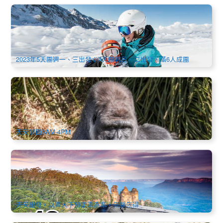
季節限定 | 悉尼(雪梨)雪山5-7日動感之旅(中文)
112 已預訂
$
889.00
SYD04330
AUD
2023年5天團週一、三出發；7天團週日、二出發，滿6人成團
莫戈野生動物園(Mogo Wildlife Park) 門票
91 已預訂
$
41.00
SYD04358
$
44.00
AUD
天天開園9AM-4PM
悉尼中文包車服務 | 48座 (機場酒店接送、市區觀光、景點暢
遊、跨城接駁)
2.5k 已預訂
$
591.00
SYD04011
$
600.00
AUD
天天出發，以客人下預定單為準，先到先得