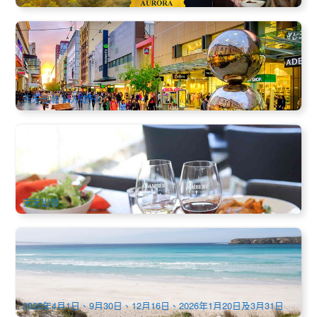
阿德萊德接機 + 市區中文半日打卡遊
2.2k 已預訂
$
98.00
ADL10016
$
108.00
AUD
天天出發 (4人成行)
巴羅莎酒莊美饌美酒一日遊 (阿德雷德市區出發, 英文)
653 已預訂
$
204.00
ADL10043
$
214.00
AUD
天天出發
6天 艾爾半島 & Flinders山脈探險露營之旅（阿德萊德出發）
451 已預訂
$
1,348.00
ADL10328
$
1,545.00
AUD
2025年4月1日、9月30日、12月16日、2026年1月20日及3月31日