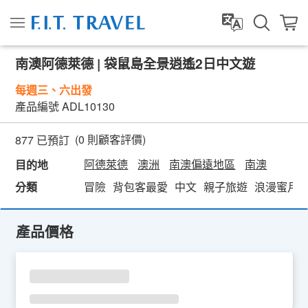
南澳阿德萊德 | 袋鼠島全景逍遙2日中文遊
每週三、六出發
產品編號
ADL10130
(
0
則顧客評價)
877 已預訂
阿德萊德
澳洲
南澳偏遠地區
南澳
目的地
分類
冒險
背包客最愛
中文
親子旅遊
浪漫蜜月
產品價格
SU
MO
TU
WE
TH
FR
SA