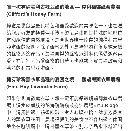
唯一擁有純種利古裡亞蜂的地區 —
克利
福德
蜂蜜
農場
(
Clifford's
Honey
Farm
)
蜂蜜是袋鼠島最具特色和最受歡迎的美味之一，也是送
給親朋好友的極佳伴手禮。袋鼠島由於其特殊的地理位
置和絕佳的自然環境，是全世界唯一倖存的純種利古里
亞蜜蜂的家園。除了蜂蜜之外，農場裡還有很多純天然
的蜂蜜周邊產品，農場自製的蜂蜜冰淇淋也備受遊客喜
愛。在這裡，品嚐蜂蜜的同時，也能夠了解農場故事和
著名的利古里亞蜜蜂。
擁有珍稀薰衣草品種的浪漫之境 — 鴯鶓灣薰衣草農場
(Emu Bay Lavender Farm)
如果你也喜歡薰衣草，那一定不能錯過鴯鶓灣薰衣草農
場！漫步於盛放的花海鴯鶓嶺桉樹油農場Emu Ridge
中，清風拂過，花香四溢，令人心曠神怡。除了芳香宜
人的薰衣草花田，農場裡提供的美食也不容錯過。休閒
地坐在咖啡廳中，喝杯薰衣草茶，別忘了品嚐下新鮮出