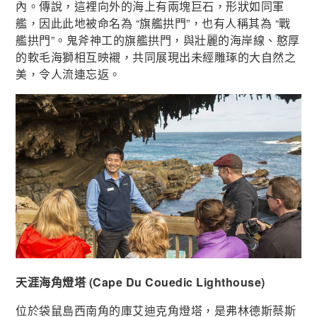
內。傳說，這裡向外的海上有兩塊巨石，形狀如同軍
艦，因此此地被命名為 “旗艦拱門”，也有人稱其為 “戰
艦拱門”。鬼斧神工的旗艦拱門，與壯麗的海岸線、憨厚
的軟毛海獅相互映襯，共同展現出未經雕琢的大自然之
美，令人流連忘返。
天涯海角燈塔 (Cape Du Couedic Lighthouse)
位於袋鼠島西南角的庫艾迪克角燈塔，是弗林德斯蔡斯