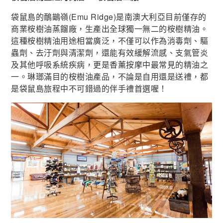
袋鼠島的鴯鶓嶺(Emu Ridge)是南澳大利亞目前僅存的
商業桉樹油蒸餾廠，生產出全球獨一無二的桉樹精油。
這種桉樹精油用途相當廣泛，不僅可以作為消毒劑、驅
蟲劑、去汙劑與清潔劑，還能有效緩解流感、支氣管炎
及其他呼吸系統疾病，更是香薰按摩中最常見的精油之
一。琳瑯滿目的桉樹油產品，不論是自用還是送禮，都
是袋鼠島旅程中不可錯過的伴手禮首選喔！