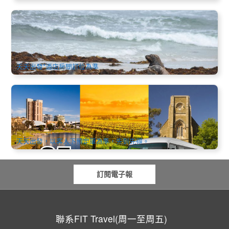
阿德萊德 | 袋鼠島2天1夜全覽極緻遊 (英文)
2.5k 已預訂
$
828.00
ADL10085
$
849.00
AUD
天天出發*酒店房間訂位為準
阿德萊德中文包車服務 | 25座(機場酒店接送、市區觀光、景點
暢遊、跨城接駁)
2.7k 已預訂
$
307.00
ADL10084
AUD
天天出發，以客人下預定單為準，先到先得。
訂閱電子報
聯系FIT Travel(周一至周五)