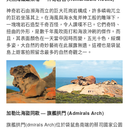
神奇岩石由瀕海而立的巨大花崗岩構成，許多嶙峋兀立
的巨岩坐落其上。在海風與海水鬼斧神工般的雕琢下，
一塊塊岩石造型千奇百怪，令人讚嘆不已。它們奇特、
扭曲的外形，是數千年風吹雨打和海浪沖刷的傑作。而
且，其表面顏色在一天當中因時而變，五光十色，綏爛
多姿，大自然的奇妙藝術在此展露無遺。這裡也是袋鼠
島上遊客拍照留念最多的自然奇觀之一。
加勒比海盜同款 — 旗艦拱門 (Admirals Arch)
旗艦拱門(dmirals Arch)位於袋鼠島南端的蔡司國家公園