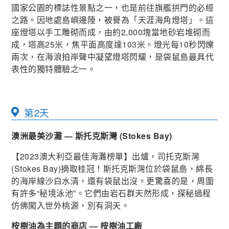
國家公園的標誌性景點之一，也是前往旗艦拱門的必經
之路。因地處島嶼邊陲，被譽為「天涯海角燈塔」。這
座燈塔以手工雕砌而成，由約2,000塊當地砂岩堆砌而
成，塔高25米，焦平面高度達103米。燈光每10秒閃爍
兩次，在海浪拍岸聲中凝望燈塔閃耀，是袋鼠島最具代
表性的獨特體驗之一。
第2天
澳洲最美沙灘 — 斯托克斯灣 (Stokes Bay)
【2023澳大利亞最佳海灘榜單】出爐，司托克斯灣
(Stokes Bay)摘取桂冠！斯托克斯灣位於袋鼠島，綿長
的海岸線沙白水清，還有袋鼠出沒。更驚喜的是，周圍
有許多“秘境泳池”。它們由岩石群天然形成，探秘過程
仿佛闖入世外桃源，別有洞天。
桉樹油為主題的商店 — 桉樹油工廠