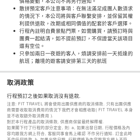
價格變動，本公司不再另行通知。
散拼預定客戶注意事項：在無法滿足成團人數須求
的情況下，本公司將與客戶聯繫安排，並保留其權
利提供退款，改期或相同價值的配套於客戶選擇。
行程內註明自費景點門票，如需購買，請預訂時與
團費一起結清，如不提前預訂，不保證當天該項目
還有空位。
只參加兩日一夜遊的客人，煩請安排前一天抵達的
航班；離境的遊客請安排第三天的航班
取消政策
行程預訂之後如果取消沒有退款.
注意: FIT TRAVEL 將會使用出團供應商的取消條款. 只有出團供應
商需要收取取消費用的情況下我們才會相應收取( FIT TRAVEL 本身
並不收取額外取消費用 ).
對於本行程產品的取消條款, 供應商保留最終解釋權.
如果閣下付了行程的部分定金, 則: a, 如果出發日期, 行程價格及內
容均跟我方網上符合, 客服同事會馬上確認 不作另行通知. 訂金此時
不作任何退款. b, 如果出發日期, 行程價格及內容跟我方網上不符