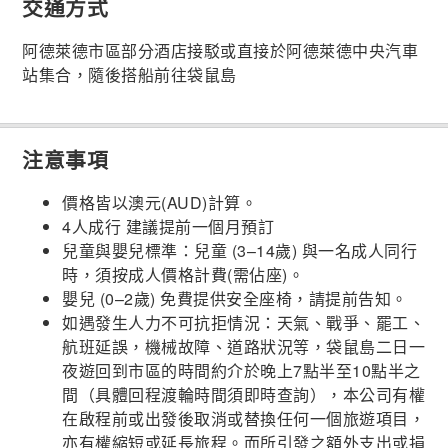
交通方式
阿德萊德市區部分酒店接駁或直接於阿德萊德中央汽車
站集合，隨後搭船前往袋鼠島
注意事項
價格皆以澳元(AUD)計算。
4人成行 建議提前一個月預訂
兒童與嬰兒標準：兒童 (3–14歲) 與一名成人同行
時，須按成人價格計費(需佔座)。
嬰兒 (0–2歲) 免費提供安全座椅，請提前告知。
如遇發生人力不可抗拒情況：天氣、戰爭、罷工、
航班延誤，機械故障、道路狀況等，袋鼠島二日一
夜遊回到市區的時間約介於晚上7點半至10點半之
間（具體回程渡輪時間須即時查詢），本公司有權
在啟程前或出發後取消或替換任何一個旅遊項目，
亦有權縮短或延長旅程。而所引發之額外支出或損