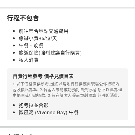
行程不包含
前往集合地點交通費用
導遊小費$5/位/天
午餐、晚餐
旅遊保險(強烈建議自行購買)
私人消費
自費行程參考 價格見價目表
1.以下價格僅供參考,最終以當地行程供應商現場公佈行程內
容及價格為準. 2.若客人未能成功預訂自費行程,恕不以此為理
由退團或申請退款. 3.旨在讓客人提前規劃預算,無強迫消費.
抱考拉並合影
微風灣 (Vivonne Bay) 午餐