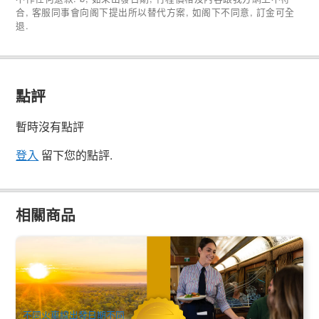
合, 客服同事會向阁下提出所以替代方案, 如阁下不同意, 訂金可全
退.
點評
暫時沒有點評
登入
留下您的點評.
相關商品
澳洲首創移動式鐵路總統套房｜Aurora Australis 2026 全新登
場 (3~5天極境奢華火車之旅)
16 已預訂
$
10,240.00
ADL10779
$
10,490.00
AUD
不同火車線出發日期不同