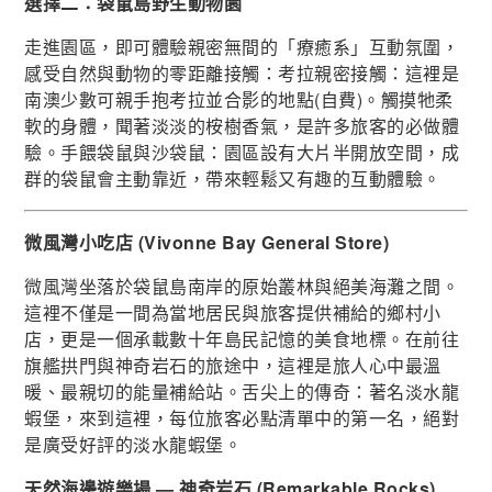
選擇二：袋鼠島野生動物園
走進園區，即可體驗親密無間的「療癒系」互動氛圍，
感受自然與動物的零距離接觸：考拉親密接觸：這裡是
南澳少數可親手抱考拉並合影的地點(自費)。觸摸牠柔
軟的身體，聞著淡淡的桉樹香氣，是許多旅客的必做體
驗。手餵袋鼠與沙袋鼠：園區設有大片半開放空間，成
群的袋鼠會主動靠近，帶來輕鬆又有趣的互動體驗。
微風灣小吃店 (Vivonne Bay General Store)
微風灣坐落於袋鼠島南岸的原始叢林與絕美海灘之間。
這裡不僅是一間為當地居民與旅客提供補給的鄉村小
店，更是一個承載數十年島民記憶的美食地標。在前往
旗艦拱門與神奇岩石的旅途中，這裡是旅人心中最溫
暖、最親切的能量補給站。舌尖上的傳奇：著名淡水龍
蝦堡，來到這裡，每位旅客必點清單中的第一名，絕對
是廣受好評的淡水龍蝦堡。
天然海邊遊樂場 — 神奇岩石 (Remarkable Rocks)