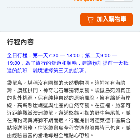
加入購物車
行程內容
全日行程：第一天7:20 — 18
:00；第二天9:00 —
19:30，為了旅行的舒適和順暢，建議預訂提前一天抵
達的航班，離境選擇第三天的航班。
袋鼠島，堪稱沒有圍欄的天然動物園。這裡擁有海豹
灣、旗艦拱門、神奇岩石等獨特景觀。袋鼠島宛如真正
的世外桃源，保有純粹自然的原始風貌，擁有綿延海岸
線、高聳懸崖峭壁與壯麗的自然奇觀。在這裡，旅客可
近距離觀賞澳洲袋鼠，邂逅憨態可掬的野生無尾熊，並
在海豹灣與海獅不期而遇。行程提供阿德萊德市區集合
點接送服務，往返袋鼠島全程交通與船票皆已包含，並
由經驗豐富的當地導遊全程貼心帶領。