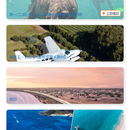
541 已預訂
$
199.00
PER09072
AUD
立即確認
周一/二/四/五/六 (南半球秋季減班/冬季不開)
酒鄉細細品味 | 瑪格麗特河酒莊美酒美饌一日遊 - 搭乘水上飛
機前往 | 從珀斯Queen Street碼頭出發 (英文)
35 已預訂
$
1,171.00
PER09115
$
1,200.00
AUD
每週五、日出發 (最低成團人數6位)
印度太平洋火車(Indian Pacific)：阿德萊德→珀斯3天2晚豪華
鐵路探險一票全包式鐵路遊體驗+豪華臥舖+全程餐飲 | 阿德萊
德出發(英文)
64 已預訂
$
2,758.00
ADL10782
$
2,790.00
AUD
周四
珀斯飛往 朱里恩灣 ／龍蝦工廠｜碧海岸 Turquoise Coast 空
中一日遊
54 已預訂