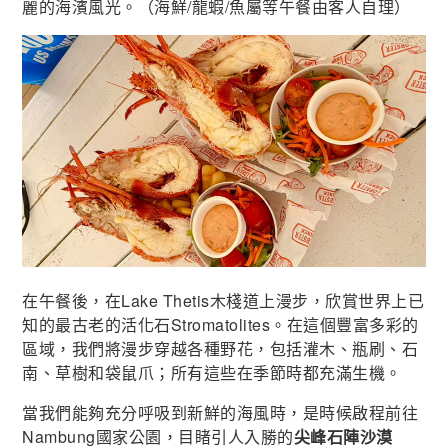
麗的海濱風光。（海鮮/龍蝦/魚屬等午餐由客人自理）
在午餐後，在Lake Thetis木棧道上漫步，欣賞世界上已
知的最古老的活化石Stromatolites。在這個豐富多彩的
區域，我們將漫步穿越各種野花，包括灌木、瓶刷、石
南、草樹和袋鼠爪；所有這些在季節時都充滿生機。
當我們能夠充分呼吸到新鮮的海風時，是時候啟程前往
Nambung國家公園，目睹引人入勝的
尖峰石陣沙漠