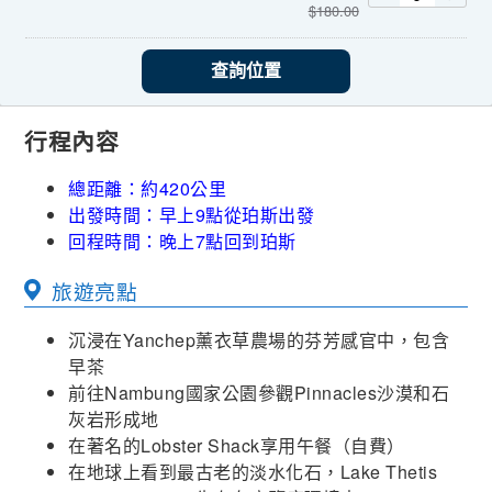
$
180.00
查詢位置
行程內容
總距離：約420公里
出發時間：早上9點從珀斯出發
回程時間：晚上7點回到珀斯
旅遊亮點
沉浸在Yanchep薰衣草農場的芬芳感官中，包含
早茶
前往Nambung國家公園參觀Pinnacles沙漠和石
灰岩形成地
在著名的Lobster Shack享用午餐（自費）
在地球上看到最古老的淡水化石，Lake Thetis