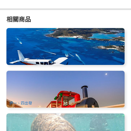
相關商品
羅特尼斯島 觀光飛行 | 1小飛機10/20/35分鐘 夢幻體驗 (羅特
尼斯島起降)
661 已預訂
$
110.00
PER09396
AUD
天天出發
瑪格麗特河 | 神隱少女長提 | 包酒莊品酒和午餐 一日遊 (中文)
珀斯出發
1.1k 已預訂
$
195.00
PER09020
$
197.00
AUD
週一、四出發
與海獅約會 | 三島野生動物浮潛之旅 | 西澳淺水群島海洋公園
（Penguin Island/Shoalwater碼頭出發）