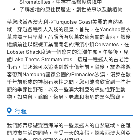
Stromatolites，生存在高鹽度環境中
了解當地的原住民歷史、創世故事以及動植物
帶您欣賞西澳大利亞Turquoise Coast美麗的自然區
域，穿越各種引人入勝的風景。首先，在Yanchep薰衣
草農場享用早茶，品嚐所有與薰衣草有關的東西，然後
繼續前往以龍蝦工業而聞名的海濱小鎮Cervantes，在
Lobster Shack度過一個悠閑的海灘午餐。午餐後，見
證Lake Thetis Stromatolites，這是一種迷人的古老活
化石，其起源可以追溯到數十億年前。隨後，旅遊將遊
客帶到Nambung國家公園的Pinnacles沙漠，漫步在數
千年前形成的神秘石灰柱之間。您可能會欣賞到一些壯
觀的季節性野花，以及一些澳大利亞的標誌性野生動
物，如袋鼠、鴯鶓、懶蟲、老鷹和瀕危的黑色鸚鵡。
行程
我們將帶您遊覽西海岸的一些最迷人的自然區域。在離
開城市生活的同時，享受一天的度假，探索西澳大利亞