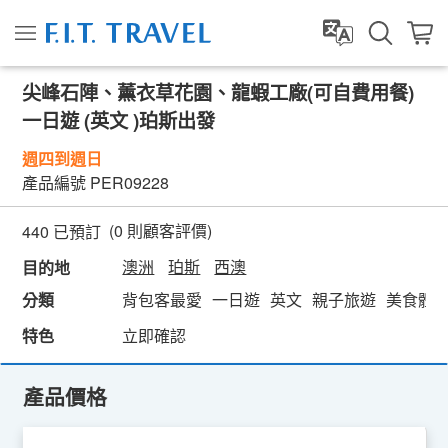
尖峰石陣、薰衣草花園、龍蝦工廠(可自費用餐)
一日遊 (英文 )珀斯出發
週四到週日
產品編號
PER09228
(
0
則顧客評價)
440 已預訂
澳洲
珀斯
西澳
目的地
分類
背包客最愛
一日遊
英文
親子旅遊
美食體
特色
立即確認
產品價格