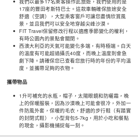
我們以最多17名乘客操作此旅遊，我們使用的是
17座的豐田考斯特巴士。這款車輛確保旅途安全
舒適（空調），大型乘客窗戶可讓您盡情欣賞風
景，並且我們可以安全地穿越尖峰沙漠。
FIT Travel保留修改行程以適應季節變化的權利，
有時公園內的景點會關閉。
西澳大利亞的天氣可能變化多端，有時極端。白天
的溫度有可能超過攝氏40度，而晚上溫度則會急
劇下降。請確保您已查看您旅行時的年份的平均溫
度，並攜帶足夠的衣物。
攜帶物品
1升可補充的水瓶，帽子，太陽眼鏡和防曬霜，晚
上的保暖服裝，因為沙漠晚上可能會很冷，外加一
件防風外套，保暖的毛衣，舒適的步行鞋（有踏實
的封閉式鞋），小型背包5-7kg，用於小吃和餐點
的現金，攝影機捕捉每一刻。