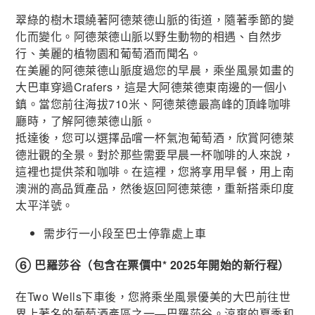
翠綠的樹木環繞著阿德萊德山脈的街道，隨著季節的變
化而變化。阿德萊德山脈以野生動物的相遇、自然步
行、美麗的植物園和葡萄酒而聞名。
在美麗的阿德萊德山脈度過您的早晨，乘坐風景如畫的
大巴車穿過Crafers，這是大阿德萊德東南邊的一個小
鎮。當您前往海拔710米、阿德萊德最高峰的頂峰咖啡
廳時，了解阿德萊德山脈。
抵達後，您可以選擇品嚐一杯氣泡葡萄酒，欣賞阿德萊
德壯觀的全景。對於那些需要早晨一杯咖啡的人來說，
這裡也提供茶和咖啡。在這裡，您將享用早餐，用上南
澳洲的高品質產品，然後返回阿德萊德，重新搭乘印度
太平洋號。
需步行一小段至巴士停靠處上車
⑥ 巴羅莎谷（包含在票價中* 2025年開始的新行程）
在Two Wells下車後，您將乘坐風景優美的大巴前往世
界上著名的葡萄酒產區之一—巴羅莎谷。涼爽的夏季和