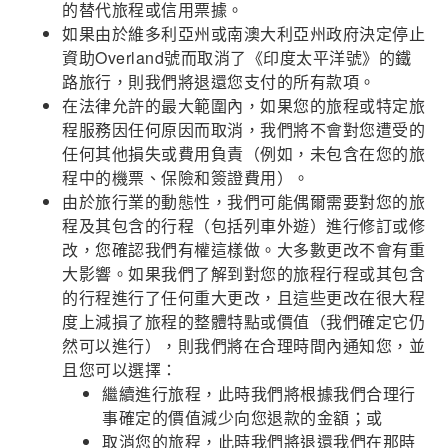
的替代旅程或信用票據。
如果由於維多利亞州或南澳大利亞州政府決定停止
資助Overland號而取消了《印度太平洋號》的鐵
路旅行，則我們將退還您支付的所有款項。
在法律允許的最大範圍內，如果您的旅程或特定旅
程服務因任何原因而取消，我們將不會對您遭受的
任何其他損失或費用負責（例如，未包含在您的旅
程中的機票、保險和簽證費用）。
由於旅行業的動態性，我們可能偶爾需要對您的旅
程及其包含的行程（包括列車外遊）進行修訂或修
改，您確認我們有權這樣做。大多數更改不會有重
大影響。如果我們了解到對您的旅程行程或其包含
的行程進行了任何重大更改，且這些更改在很大程
度上減損了旅程的整體特點或價值（我們確定它仍
然可以進行），則我們將在合理時間內通知您，並
且您可以選擇：
繼續進行旅程，此時我們將根據我們合理行
事確定的價值減少向您退款的金額；或
取消您的旅程，此時我們將退還我們在那時