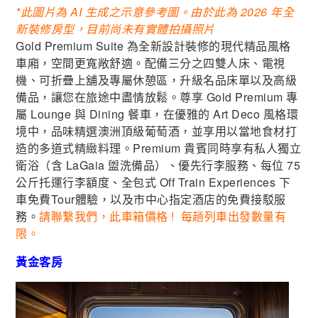
*此圖片為 AI 生成之示意參考圖。由於此為 2026 年全
新裝修房型，目前尚未有實體拍攝照片
Gold Premium Suite 為全新設計裝修的現代精品風格
車廂，空間更寬敞舒適。配備三分之四雙人床、電視
機、可折疊上舖及專屬休憩區，升級名品床單以及高級
備品，讓您在旅途中盡情放鬆。尊享 Gold Premium 專
屬 Lounge 與 Dining 餐車，在優雅的 Art Deco 風格環
境中，品味精選澳洲頂級葡萄酒，並享用以當地食材打
造的多道式精緻料理。Premium 貴賓同時享有私人獨立
衛浴（含 LaGaia 盥洗備品）、優先行李服務、每位 75
公斤托運行李額度、全包式 Off Train Experiences 下
車免費Tour體驗，以及市中心指定酒店的免費接駁服
務。
請聯繫我們，此車箱價格 ! 每趟列車出發數量有
限。
黃金客房