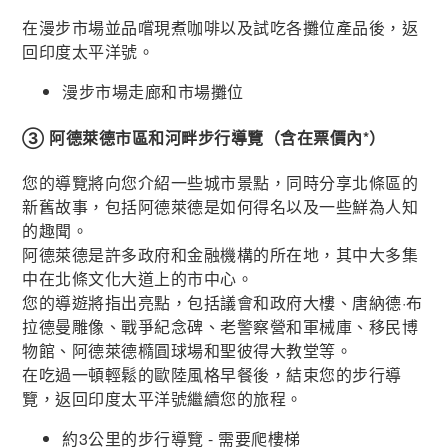
在漫步市場並品嚐現煮咖啡以及試吃各攤位產品後，返
回印度太平洋號。
漫步市場走廊和市場攤位
③ 阿德萊德市區和河畔步行導覽（含在票價內*）
您的導覽將向您介紹一些城市景點，同時分享北條區的
新舊故事，包括阿德萊德是如何得名以及一些鮮為人知
的趣聞。
阿德萊德是許多政府和金融機構的所在地，其中大多集
中在北條文化大道上的市中心。
您的導遊將指出亮點，包括議會和政府大樓、唐納德·布
拉德曼雕像、戰爭紀念碑、老警察營和軍械庫、移民博
物館、阿德萊德橢圓球場和聖彼得大教堂等。
在吃過一頓輕鬆的歐陸風格早餐後，結束您的步行導
覽，返回印度太平洋號繼續您的旅程。
約3公里的步行導覽 - 需要爬樓梯