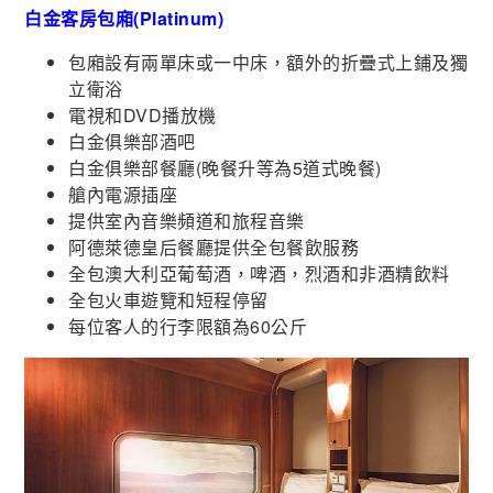
白金客房包廂(Platinum)
包廂設有兩單床或一中床，額外的折疊式上鋪及獨
立衛浴
電視和DVD播放機
白金俱樂部酒吧
白金俱樂部餐廳(晚餐升等為5道式晚餐)
艙內電源插座
提供室內音樂頻道和旅程音樂
阿德萊德皇后餐廳提供全包餐飲服務
全包澳大利亞葡萄酒，啤酒，烈酒和非酒精飲料
全包火車遊覽和短程停留
每位客人的行李限額為60公斤