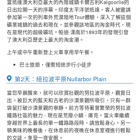
當抵達澳大利亞最大的內陸城鎮卡爾古利Kalgoorlie的
日出拉開一天的序幕，印度太平洋號抵達，客人被邀請
參加第一次的列車外荒漠陸地Tour體驗，深入了解這個
礦業城鎮的過去和現在，並參觀該地區的淘金時代，現
在是現代的超級礦坑。帕迪·漢南於1893年的發現引發
了澳大利亞歷史上最大的淘金潮。
上午或中午重新登上火車享用早午餐。
巴士旅遊，僅需短途步行小徒步
第2天：紐拉波平原Nullarbor Plain
當您早晨醒來，就可以欣賞壯觀的努拉波平原，觀賞日
出。被巨大的藍天和古老的沙漠景觀所吸引，只有一群
袋鼠打破沙漠景觀的寧靜。前方等待著曾繁榮的努拉波
鐵路社區的魅力 - 現在是荒廢小鎮 - 庫克。當火車繼續
穿越世界上最長的單一鐵路路段時，請放鬆身心。另一
頓美味的晚餐後，在休息前的夜晚在休息室裡進行輕鬆
的交談，享受一夜安眠。