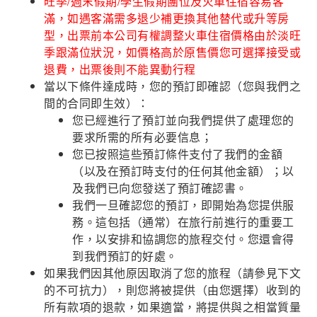
旺季/週末假期/學生假期團位及火車住宿容易客
滿，如遇客滿需多退少補更換其他替代或升等房
型，出票前本公司有權調整火車住宿價格由於淡旺
季跟滿位狀況，如價格高於原售價您可選擇接受或
退費，出票後則不能異動行程
當以下條件達成時，您的預訂即確認（您與我們之
間的合同即生效）：
您已經進行了預訂並向我們提供了處理您的
要求所需的所有必要信息；
您已按照這些預訂條件支付了我們的金額
（以及在預訂時支付的任何其他金額）；以
及我們已向您發送了預訂確認書。
我們一旦確認您的預訂，即開始為您提供服
務。這包括（通常）在旅行前進行的重要工
作，以安排和協調您的旅程交付。您還會得
到我們預訂的好處。
如果我們因其他原因取消了您的旅程（請參見下文
的不可抗力），則您將被提供（由您選擇）收到的
所有款項的退款，如果適當，將提供與之相當質量