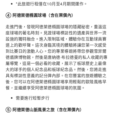
*此旅遊行程僅在10月至4月期間運作。
④ 阿德萊德橢圓球場（含在票價內）
走進門後，發現阿德萊德橢圓球場的隱藏秘密，重溫這
座球場的著名時刻。見證球場標誌性的遺產與世界一流
設施的獨特融合。進入限制區域，體驗你在互動球員賽
道上的歡呼聲。這次身臨其境的體驗將讓您第一次感受
到比賽日的激動人心。您的專業導遊將帶您參觀雪菲爾
德盾牌博物館，然後是唐納德·布拉德曼的私人收藏的專
屬導覽，這是一個必看的收藏，展示了板球歷史上最偉
大的球手的個人紀念品和板球紀念品。然後，您將走進
具有標誌性意義的記分牌內部。在您豐富的旅遊體驗之
後，您可以在阿德萊德橢圓球場享用輕鬆的歐陸風格早
餐，並繼續享受阿德萊德橢圓球場的氛圍。
需要進行短暫步行
⑤ 阿德萊德山脈風景之旅（含在票價內）