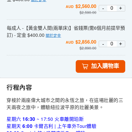
$
2,560.00
AUD
-
+
$
2,590.00
每成人 -【黃金雙人間(兩單床)】省錢票(需6個月前提早預
訂) - 定金 $400.00
關於定金
$
2,856.00
AUD
-
+
$
2,890.00
加入購物車
行程內容
穿梭於兩座偉大城市之間的永恆之旅，在這場壯麗的三
天兩夜之旅中，體驗紐拉波平原的壯麗美景。
星期六
16:30
~ 17:50 火車離開珀斯
星期天
6:00
卡爾古利 | 上午車外Tour體驗