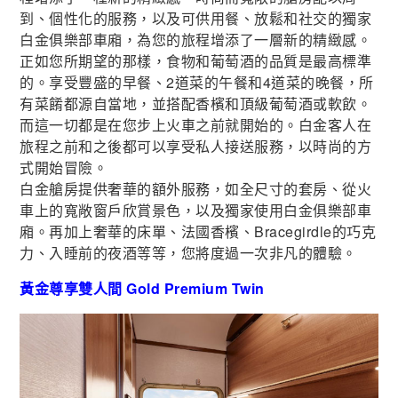
到、個性化的服務，以及可供用餐、放鬆和社交的獨家
白金俱樂部車廂，為您的旅程增添了一層新的精緻感。
正如您所期望的那樣，食物和葡萄酒的品質是最高標準
的。享受豐盛的早餐、2道菜的午餐和4道菜的晚餐，所
有菜餚都源自當地，並搭配香檳和頂級葡萄酒或軟飲。
而這一切都是在您步上火車之前就開始的。白金客人在
旅程之前和之後都可以享受私人接送服務，以時尚的方
式開始冒險。
白金艙房提供奢華的額外服務，如全尺寸的套房、從火
車上的寬敞窗戶欣賞景色，以及獨家使用白金俱樂部車
廂。再加上奢華的床單、法國香檳、Bracegirdle的巧克
力、入睡前的夜酒等等，您將度過一次非凡的體驗。
黃金尊享雙人間 Gold Premium Twin