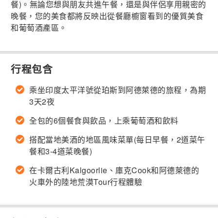
餐)。無論您想與朋友共進午餐，還是與伴侶享用親密的
晚餐，您的美食都將反映出從餐廳櫥窗看到的優質美食
和葡萄酒產區。
行程包含
乘坐印度太平洋號從珀斯到阿德萊德的旅程，為期
3天2夜
全包的6個餐食與飲品，上乘葡萄酒和飲料
搭配當地美酒的地區風味菜單(每日早餐，2道菜午
餐和3-4道菜晚餐)
在卡爾古利Kalgoorlie、庫克Cook和阿德萊德的
火車外的陸地荒漠Tour行程體驗