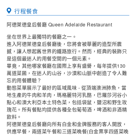
行程餐食
阿德萊德皇后餐廳 Queen Adelaide Restaurant
坐在世界上最獨特的餐廳之一。
進入阿德萊德皇后餐廳後，您將會被華麗的造型所震
撼，讓人想起舊世界的鐵路旅行。然而，經典的裝飾只
是這個最迷人的用餐空間的一個元素。
畢竟，其他哪家餐廳在國際上享有盛譽，每年提供130
萬道菜餚，在迷人的山谷，沙漠和山脈中創造了令人難
忘的用餐體驗？
動態菜單展示了最好的區域風味 - 從頂端澳洲肺魚，當
地生產的牛肉和羊肉，瑪格麗特河乳酪，巴羅莎河谷小
點心和澳大利亞本土特色菜，包括袋鼠，鹽沼和野生玫
瑰花。所有餐點均提供各種全包葡萄酒，啤酒和非酒精
飲料。
阿德萊德皇后餐廳向所有白金和金牌服務的客人開放，
供應早餐，兩道菜午餐和三道菜晚餐(白金票享四道菜晚