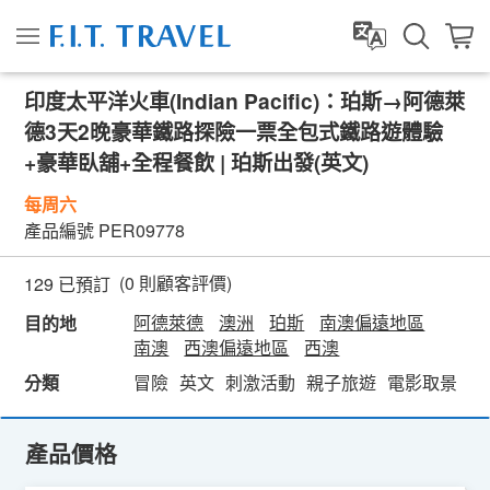
印度太平洋火車(Indian Pacific)：珀斯→阿德萊
德3天2晚豪華鐵路探險一票全包式鐵路遊體驗
+豪華臥舖+全程餐飲 | 珀斯出發(英文)
每周六
產品編號
PER09778
(
0
則顧客評價)
129 已預訂
阿德萊德
澳洲
珀斯
南澳偏遠地區
目的地
南澳
西澳偏遠地區
西澳
分類
冒險
英文
刺激活動
親子旅遊
電影取景
美
產品價格