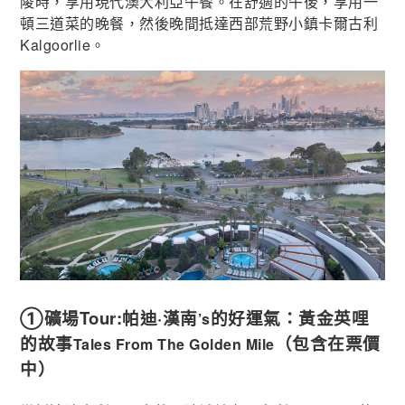
陵時，享用現代澳大利亞午餐。在舒適的午後，享用一
頓三道菜的晚餐，然後晚間抵達西部荒野小鎮卡爾古利
Kalgoorlie。
①礦場Tour:帕迪·漢南
的好運氣：黃金英哩
’s
的故事
（包含在票價
Tales From The Golden Mile
中）