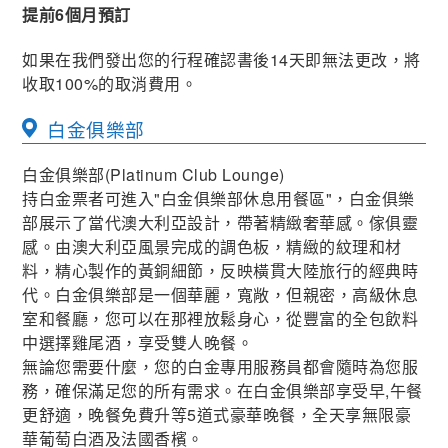
提前6個月預訂
如果在我們發出您的行程確認書後14天即無法更改，將
收取100%的取消費用。
白金俱樂部
白金俱樂部(Platinum Club Lounge)
持白金票者可進入"白金俱樂部休息用餐區"，白金俱樂
部展示了當代澳大利亞設計，帶著精緻奢華感。傢俱靈
感。由澳大利亞風景完成的調色板，精緻的紋理和材
料，精心製作的黃銅細節，反映橫貫大陸旅行的經典時
代。白金俱樂部是一個華麗，寬敞，但親密，高級休息
室和餐廳，您可以在那裡放鬆身心，從豐富的全包飲料
中選擇雞尾酒，享受雙人晚餐。
無論您需要什麼，您的白金專用服務員都會隨時為您服
務，確保滿足您的所有需求。在白金俱樂部享受早,午餐
更舒適，晚餐免費升等5道式豪華晚餐，全天享無限豪
華葡萄白酒及法國香檳。