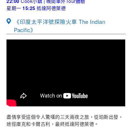
22:00
Cook小鎮 | 晚間車外Tour體驗
星期一
15:25
抵達阿德萊德
《印度太平洋號探險火車 The Indian
Pacific》
盡情享受這個令人驚嘆的三天兩夜之旅，從珀斯出發，
途徑庫克和卡爾古利，最終抵達阿德萊德。