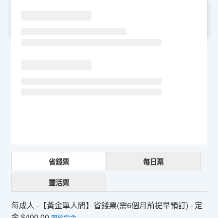
SU
MO
TU
WE
TH
FR
SA
省錢票
每日票
靈活票
每成人 -【黃金單人間】省錢票(需6個月前提早預訂) - 定
金 $400.00
關於定金