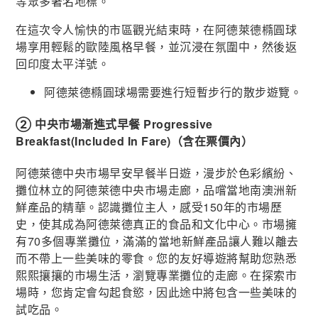
等眾多著名地標。
在這次令人愉快的市區觀光結束時，在阿德萊德橢圓球
場享用輕鬆的歐陸風格早餐，並沉浸在氛圍中，然後返
回印度太平洋號。
阿德萊德橢圓球場需要進行短暫步行的散步遊覽。
② 中央市場漸進式早餐
Progressive
Breakfast(Included In Fare)
（含在票價內）
阿德萊德中央市場早安早餐半日遊，漫步於色彩繽紛、
攤位林立的阿德萊德中央市場走廊，品嚐當地南澳洲新
鮮產品的精華。認識攤位主人，感受150年的市場歷
史，使其成為阿德萊德真正的食品和文化中心。市場擁
有70多個專業攤位，滿滿的當地新鮮產品讓人難以離去
而不帶上一些美味的零食。您的友好導遊將幫助您熟悉
熙熙攘攘的市場生活，瀏覽專業攤位的走廊。在探索市
場時，您肯定會勾起食慾，因此途中將包含一些美味的
試吃品。