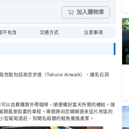
加入購物車
亞
(
程不包含
交通方式
注意事項
3
A
每
包括高空步道（Tahune Airwalk）、鐘乳石洞
！
這裡您可以自費購買外帶咖啡，順便備好當天所需的補給。接
er)展開風景如畫的車程。導遊將向您娓娓道來這片地區的
東
出
小型葡萄酒莊，到聞名遐邇的鮭魚養殖產業。
3