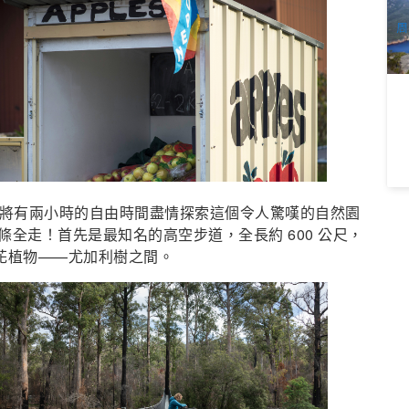
A
周
k），您將有兩小時的自由時間盡情探索這個令人驚嘆的自然園
全走！首先是最知名的高空步道，全長約 600 公尺，
開花植物——尤加利樹之間。