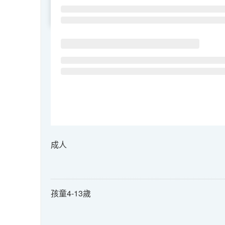
SU
MO
TU
成人
孩童4-13歲