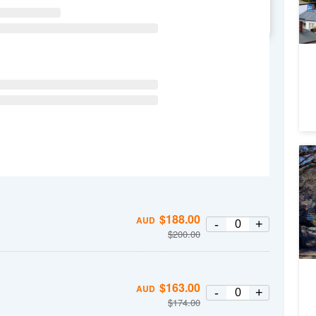
周
星
WE
TH
FR
SA
探
0
每
$
188.00
AUD
-
+
$
200.00
$
163.00
AUD
-
+
$
174.00