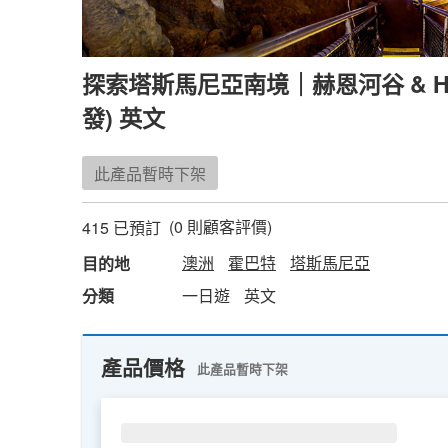
探索塔斯馬尼亞南境｜赫恩河谷 & Has
發) 英文
此產品暫時下架
(
0
則顧客評價)
415 已預訂
澳洲
霍巴特
塔斯馬尼亞
目的地
分類
一日遊
英文
產品價格
此產品暫時下架