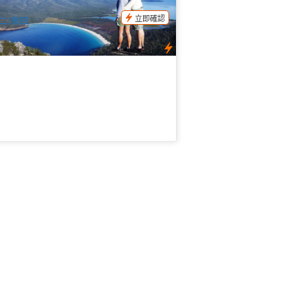
$
205.00
TAS06048
$
215.00
UD
立即確認
二/周四