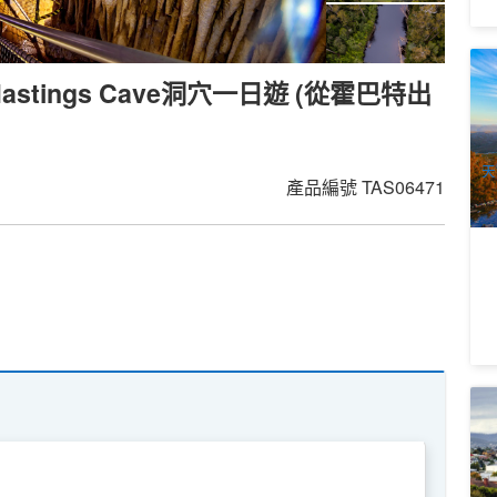
藝
tings Cave洞穴一日遊 (從霍巴特出
小
1
A
天
產品編號
TAS06471
霍
B
（
1
A