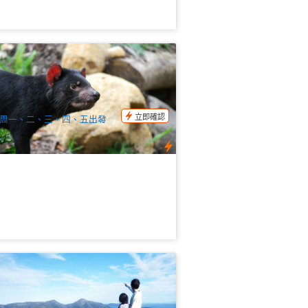
瑟港國家公園+塔斯馬尼亞惡魔 1日遊
霍巴特出發) 英文
02 已預訂
$
190.00
TAS06079
$
199.00
UD
立即確認
周一、二、三、四、五出發
海岸酒杯灣探險1日遊+酒莊 (朗賽斯頓
發/回到霍巴特) 英文
24 已預訂