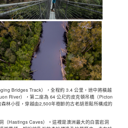
Bridges Track），全程約 3.4 公里，途中將橫越
 River），第二座為 64 公尺的皮克頓吊橋（Picton
的森林小徑，穿越由2,500年樹齡的古老胡恩鬆所構成的
astings Caves）。這裡是澳洲最大的白雲岩洞