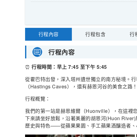
行程內容
行程包含
行
行程內容
⏰
行程時間：早上 7:45 至下午 5:45
從霍巴特出發，深入塔州遺世獨立的南方秘境。行程亮點
（Hastings Caves），還有赫恩河谷的美食之路
行程概覽：
我們的第一站是赫恩維爾（Huonville），在
下來請坐好放鬆，沿著美麗的胡恩河(Huon Riv
歷史與特色——從蘋果果園、手工蘋果酒釀造者、