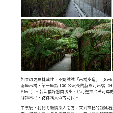
如果想更具挑戰性，不妨試試「吊橋步道」（Swinging 
兩座吊橋，第一座為 100 公尺長的赫恩河吊橋（Huon
River）。若您偏好悠閒漫步，也可選擇沿著河岸
靜謐林地，彷彿踏入遠古時代。
午餐後，我們將繼續深入南方，來到神秘的鐘乳石洞（H