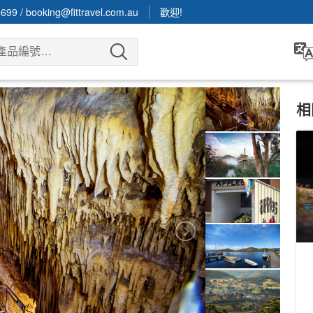
3699
/
booking@fittravel.com.au
歡迎!
相
塔
朗
4
A
天