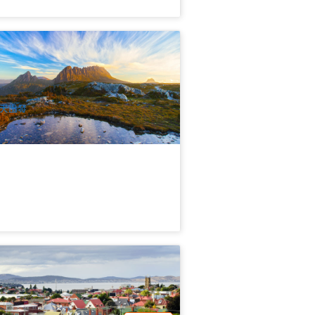
術與自然- 搖籃山Cradle Mountain 壁畫
鎮中文1日遊 | 朗塞斯頓接送
45 已預訂
$
168.00
TAS06008
$
172.00
UD
天出發
巴特市區遊、威靈頓山、歷史遺跡和
onorong塔斯惡魔野生動物園 全天遊
英文, 霍巴特出發）
59 已預訂
$
170.00
TAS06435
$
190.00
UD