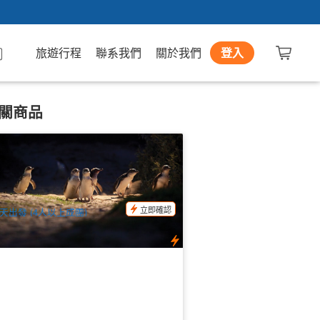
旅遊行程
聯系我們
關於我們
登入
關商品
斯馬尼亞｜小藍企鵝探尋之旅 (英文)｜
塞斯頓往返
51 已預訂
$
117.00
TAS06468
$
120.00
UD
立即確認
天出發 (4人以上成團)