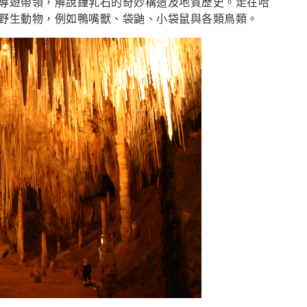
導遊帶領，解說鐘乳石的奇妙構造及地質歷史。走在哈
野生動物，例如鴨嘴獸、袋鼬、小袋鼠與各類鳥類。