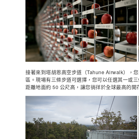
接著來到塔胡恩高空步道（Tahune Airwal
區。現場有三條步道可選擇，您可以任選其一或三條
距離地面約 50 公尺高，讓您徜徉於全球最高的