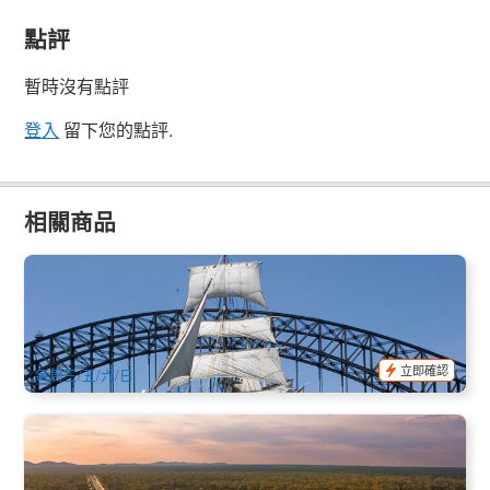
點評
暫時沒有點評
登入
留下您的點評.
相關商品
澳洲｜悉尼港高帆船午後愜意巡航 (Sydney Harbour Tall Ship
Afternoon Discovery Cruise)
50 已預訂
$
60.00
SYD04131
$
69.00
AUD
立即確認
每周三/五/六/日
印度太平洋火車(Indian Pacific)：悉尼→珀斯4天3晚全景豪華
鐵路探險一票全包式鐵路遊體驗+豪華臥舖+全程餐飲 | 悉尼出
發(英文)
291 已預訂