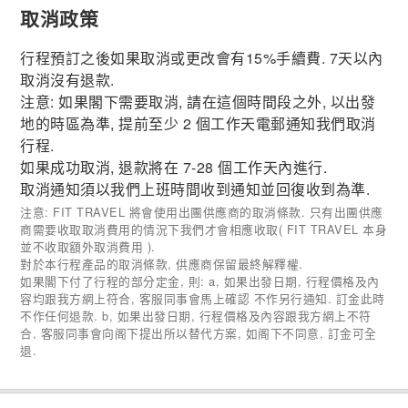
取消政策
行程預訂之後如果取消或更改會有15%手續費. 7天以內
取消沒有退款.
注意: 如果閣下需要取消, 請在這個時間段之外, 以出發
地的時區為準, 提前至少 2 個工作天電郵通知我們取消
行程.
如果成功取消, 退款將在 7-28 個工作天內進行.
取消通知須以我們上班時間收到通知並回復收到為準.
注意: FIT TRAVEL 將會使用出團供應商的取消條款. 只有出團供應
商需要收取取消費用的情況下我們才會相應收取( FIT TRAVEL 本身
並不收取額外取消費用 ).
對於本行程產品的取消條款, 供應商保留最終解釋權.
如果閣下付了行程的部分定金, 則: a, 如果出發日期, 行程價格及內
容均跟我方網上符合, 客服同事會馬上確認 不作另行通知. 訂金此時
不作任何退款. b, 如果出發日期, 行程價格及內容跟我方網上不符
合, 客服同事會向阁下提出所以替代方案, 如阁下不同意, 訂金可全
退.