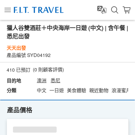
獵人谷雙酒莊＋中央海岸一日遊 (中文) | 含午餐 |
悉尼出發
天天出發
產品編號
SYD04192
(
0
則顧客評價)
410 已預訂
澳洲
悉尼
目的地
分類
中文
一日遊
美食體驗
親近動物
浪漫蜜月
產品價格