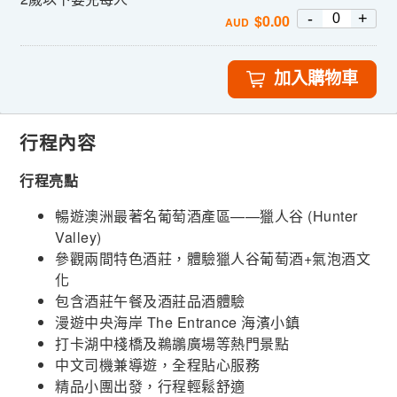
-
+
$
0.00
AUD
加入購物車
行程內容
行程亮點
暢遊澳洲最著名葡萄酒產區——獵人谷 (Hunter
Valley)
參觀兩間特色酒莊，體驗獵人谷葡萄酒+氣泡酒文
化
包含酒莊午餐及酒莊品酒體驗
漫遊中央海岸 The Entrance 海濱小鎮
打卡湖中棧橋及鵜鶘廣場等熱門景點
中文司機兼導遊，全程貼心服務
精品小團出發，行程輕鬆舒適