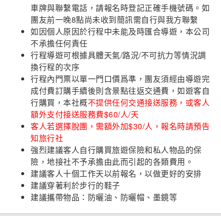
車牌與聯繫電話，請報名時登記正確手機號碼。如
團友前一晚8點尚未收到簡訊需自行與我方聯繫
如因個人原因於行程中未能及時匯合導遊，本公司
不承擔任何責任
行程導遊可根據具體天氣/路況/不可抗力等情況調
換行程的次序
行程內門票以單一門口價爲準，團友須經由導遊完
成付費訂購手續後則含景點往返交通費，如遊客自
行購買，本社概
不提供任何交通接送服務，或客人
額外支付接送服務費$60/人/天
客人若選擇脫團，需額外加$30/人，報名時請預告
知旅行社
強烈建議客人自行購買旅遊保險和私人物品的保
險，地接社不予承擔由此而引起的各類費用。
建議客人十個工作天以前報名，以做更好的安排
建議穿著利於步行的鞋子
建議攜帶物品：防曬油、防曬帽、墨鏡等