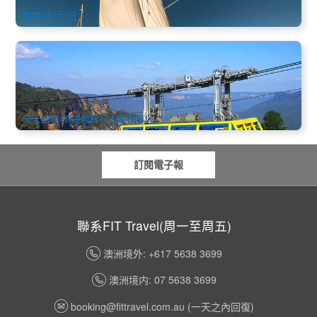
周四/五/六/日
悉尼藍山有氧一日遊 (中文團體出發)
2.2k 已預訂
$
167.00
SYD04180
$
169.00
AUD
天天出發(須按照程行人數為準)
訂閱電子報
聯系FIT Travel(周一至周五)
澳洲境外: +617 5638 3699
澳洲境内: 07 5638 3699
booking@fittravel.com.au
(一天之內回復)