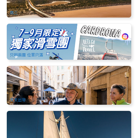
$
3,054.00
SYD04777
$
3,090.00
AUD
周三
全城獨家悉尼墨爾本出發包機票團 | 南島經典輕鬆6日中文遊 |
基督城入 皇后鎮出
213 已預訂
NZSKI001
只辦兩團 位置已滿
悉尼巷弄秘境步行導覽 | Sydney Hidden Gems Walking Tour
(英文)
84 已預訂
$
109.00
SYD04177
$
112.00
AUD
天天出發
悉尼港帆船遊艇體驗(曼利出發)｜Southwinds 61ft 帆船 2.5 小
時掌舵航行體驗 (Try Yachting)
248 已預訂
$
214.00
SYD04258
$
225.00
AUD