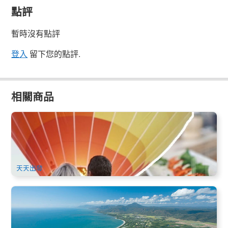
點評
暫時沒有點評
登入
留下您的點評.
相關商品
凱恩斯熱氣球升空｜阿瑟頓高原日出飛行・含接送與水族館午
餐/晚餐券
514 已預訂
$
489.00
CNS03347
$
555.00
AUD
天天出發
棕櫚灣+鱷魚園+道格拉斯港一日遊 (中文)
963 已預訂