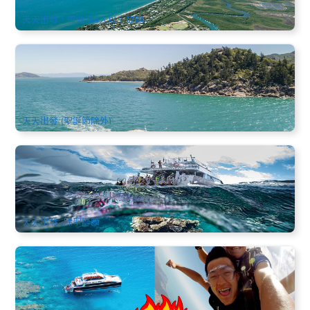
$
190.00
CNS03200
AUD
天天出發，需收滿4人以上成團
湯斯維爾 | 磁島渡輪來回船票(Townsville - Magnetic Island)
及島上租車 (英文)
321 已預訂
$
44.00
TSV03994
AUD
天天出發 (聖誕節除外)
凱恩斯真勇者(跳傘體驗+大堡礁一日遊)
1.5k 已預訂
$
546.00
CNS03470
$
602.00
AUD
天天出發, 除聖誕節
深度冒險凱恩斯4日套餐(跳傘+夢幻大堡礁潛水+全天塔利河激
流泛舟+天空之城)
487 已預訂
$
1,418.00
CNS03488
$
1,515.00
AUD