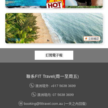
天天出發
凱恩斯城市風光 & 周邊景點半日遊 (英文) 北部海灘出發
204 已預訂
$
127.00
CNS03339
$
134.00
AUD
立即確認
天天出發
訂閱電子報
聯系FIT Travel(周一至周五)
澳洲境外: +617 5638 3699
澳洲境内: 07 5638 3699
booking@fittravel.com.au
(一天之內回復)