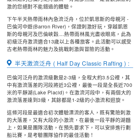
激的您絕對不能錯過的體驗。
下午半天熱帶雨林內急流泛舟，位於凱恩斯的母親河 -
巴倫河中遊(Barron River)，保證刺激好玩，穿越凱恩
斯的母親河及巴倫峽穀....熱帶雨林風光盡收眼底，此為
初級泛舟激流適合13歲以上各種旅客。此活動可以感受
古老熱帶雨林的魅力及挑戰刺激與冒險的活動。
半天激流泛舟 ( Half Day Classic Rafting ) :
巴倫河泛舟的激流級數是2-3級，全程大約3.5公裡，其
中有激流落差的河段將近3公裡，最後一段是全長近700
米的平靜湖(Lake Placid)。在激流河段中，有兩個大的
激流落差達到3級，其餘都是1-2級的小激流和迴旋。
這條河段是最適合初次體驗漂流的客人，既有驚險刺激
的大落差，又有大段的小激流，在最後一段平靜的湖麵
上，如果是團隊活動，在預先要求下，可以安排進行劃
船比賽，是考驗團隊協作的最佳活動！