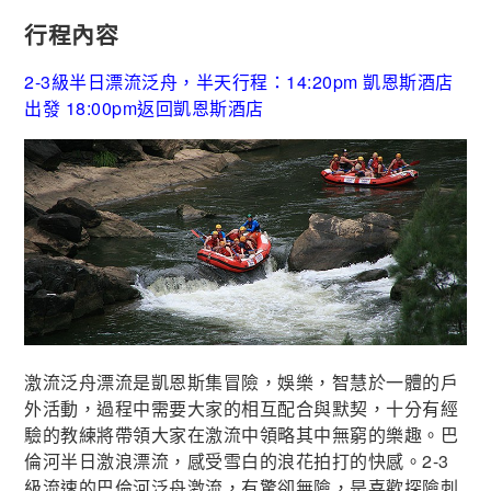
行程內容
2-3級半日漂流泛舟，半天行程：14:20pm 凱恩斯酒店
出發 18:00pm返回凱恩斯酒店
激流泛舟漂流是凱恩斯集冒險，娛樂，智慧於一體的戶
外活動，過程中需要大家的相互配合與默契，十分有經
驗的教練將帶領大家在激流中領略其中無窮的樂趣。巴
倫河半日激浪漂流，感受雪白的浪花拍打的快感。2-3
級流速的巴倫河泛舟激流，有驚卻無險，是喜歡探險刺