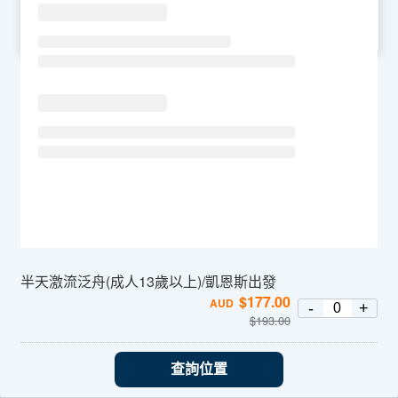
SU
MO
TU
WE
TH
FR
SA
半天激流泛舟(成人13歲以上)/凱恩斯出發
$
177.00
AUD
-
+
$
193.00
查詢位置