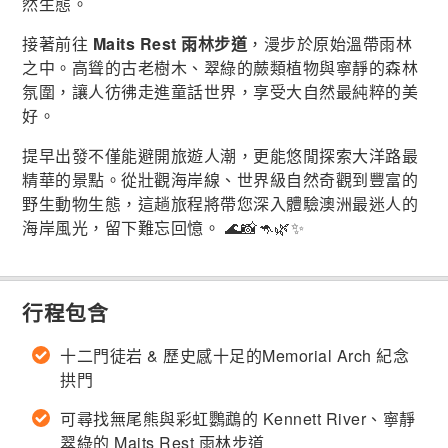
然生態。
接著前往
Maits Rest 雨林步道
，漫步於原始溫帶雨林
之中。高聳的古老樹木、翠綠的蕨類植物與寧靜的森林
氛圍，讓人彷彿走進童話世界，享受大自然最純粹的美
好。
提早出發不僅能避開旅遊人潮，更能悠閒探索大洋路最
精華的景點。從壯觀海岸線、世界級自然奇觀到豐富的
野生動物生態，這趟旅程將帶您深入體驗澳洲最迷人的
海岸風光，留下難忘回憶。 🌊📸🦘🌿✨
行程包含
十二門徒岩 & 歷史感十足的Memorial Arch 紀念
拱門
可尋找無尾熊與彩虹鸚鵡的 Kennett River、寧靜
翠綠的 Maits Rest 雨林步道