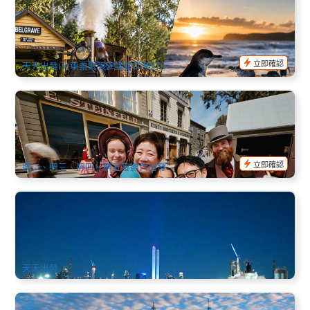
普芬比利蒸汽小火車+企鵝歸巢生態之旅一日遊 (墨爾本出發)
(Puffing Billy Railway & Penguin Parade) (英文)
1.4k 已預訂
$
209.00
MEL05567
$
229.00
AUD
立即確認
天天出發(火車票緊張建議提前預訂)
疏芬山金礦淘金小鎮一日遊 (Sovereign Hill Ballarat Day
Tour) 英文（墨爾本出發）
475 已預訂
$
155.00
MEL05329
$
169.00
AUD
立即確認
週二、週三、週四、週五及週六出發
墨爾本市區亞拉河觀光遊船1小時(英文) Yarra River Cruise
813 已預訂
$
37.00
MEL05120
$
38.00
AUD
天天出發
墨爾本城市探索半日遊 (英文,墨爾本市區出發)