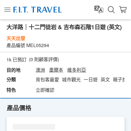
大洋路｜十二門徒岩 & 吉布森石階1日遊 (英文)
天天出發
產品編號
MEL05294
(
0
則顧客評價)
1k 已預訂
澳洲
墨爾本
維多利亞
目的地
分類
背包客最愛
城市觀光
一日遊
英文
親子旅
特色
立即確認
產品價格