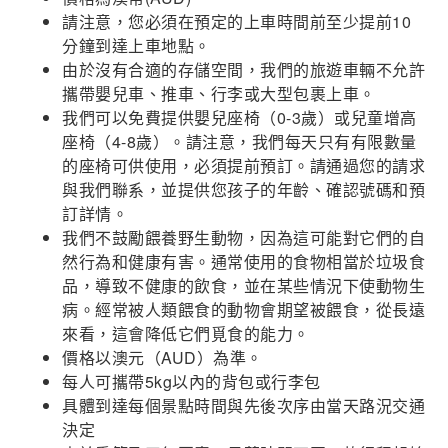
請注意，您必須在預定的上車時間前至少提前10
分鐘到達上車地點。
由於沒有合適的存儲空間，我們的旅遊車輛不允許
攜帶嬰兒車、推車、行李或大型包裹上車。
我們可以免費提供嬰兒座椅（0-3歲）或兒童增高
座椅（4-8歲）。請注意，我們每天只有有限數量
的座椅可供使用，必須提前預訂。請通過您的請求
與我們聯系，並提供您孩子的年齡、確認號碼和預
訂詳情。
我們不鼓勵餵養野生動物，因為這可能對它們的自
然行為和健康有害。通常使用的食物相當於垃圾食
品，導致不健康的飲食，並在某些情況下使動物生
病。經常被人類餵食的動物會期望被餵食，從長遠
來看，這會降低它們覓食的能力。
價格以澳元（AUD）為準。
每人可攜帶5kg以內的背包或行李包
具體到達每個景點時間與先後次序由當天路況交通
決定