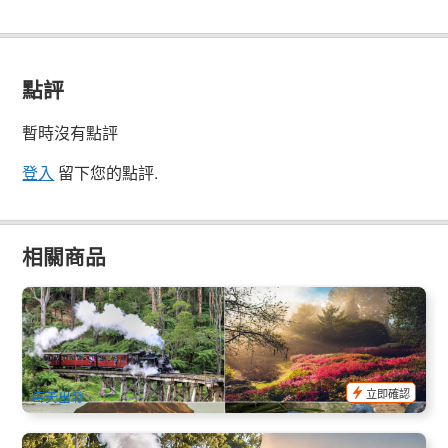
點評
暫時沒有點評
登入
留下您的點評.
相關商品
普芬比利蒸汽小火車+菲利普島企鵝歸巢 1日遊(英文) ( 墨爾本
市區出發)
471 已預訂
$
214.00
MEL05023
$
234.00
AUD
立即確認
每天出發