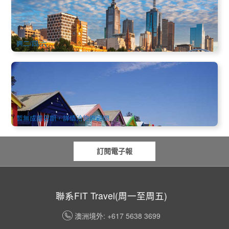
174 已預訂
$
81.00
MEL05166
$
89.00
AUD
週二/四/六
【尊爵墨爾本】五星朗廷酒店大洋路日落+彩虹小屋4天3晚半
自助套餐 (英文司導,中文GPS講解可選)
2.9k 已預訂
$
1,200.00
MEL05260
AUD
暫無成團日期，詳情洽旅遊顧問
訂閱電子報
聯系FIT Travel(周一至周五)
澳洲境外: +617 5638 3699