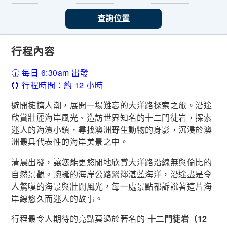
查詢位置
行程內容
🕡 每日 6:30am 出發
⏰ 行程時間：約 12 小時
避開擁擠人潮，展開一場難忘的大洋路探索之旅。沿途
欣賞壯麗海岸風光、造訪世界知名的十二門徒岩，探索
迷人的海濱小鎮，尋找澳洲野生動物的身影，沉浸於澳
洲最具代表性的海岸美景之中。
清晨出發，讓您能更悠閒地欣賞大洋路沿線無與倫比的
自然景觀。蜿蜒的海岸公路緊鄰湛藍海洋，沿途盡是令
人驚嘆的海景與壯闊風光，每一處景點都訴說著這片海
岸線悠久而迷人的故事。
行程最令人期待的亮點莫過於著名的
十二門徒岩（12