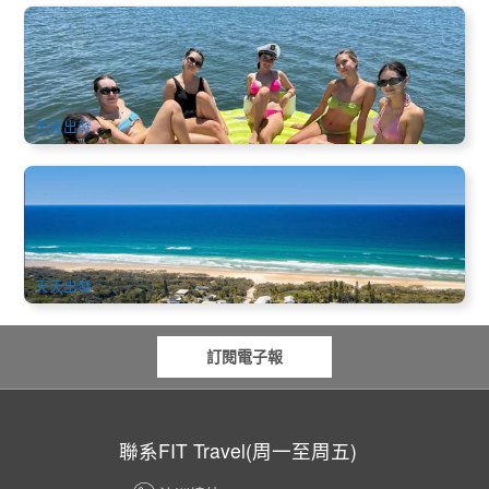
黃金海岸私人遊艇包船｜Sun Sailing 水上歡樂時光 4 小時
108 已預訂
$
1,483.00
OOL01222
$
1,500.00
AUD
天天出發
玩好住滿｜費沙島 超值輕奢 終極精華5天4晚之旅+贈Illumina
光影秀 (荷維灣出發)翠鳥灣度假村 Kgari - 5 Day 4 Night
Ultimate Tour ex Hervey Bay
74 已預訂
$
1,169.00
BNE02179
AUD
天天出發
訂閱電子報
聯系FIT Travel(周一至周五)