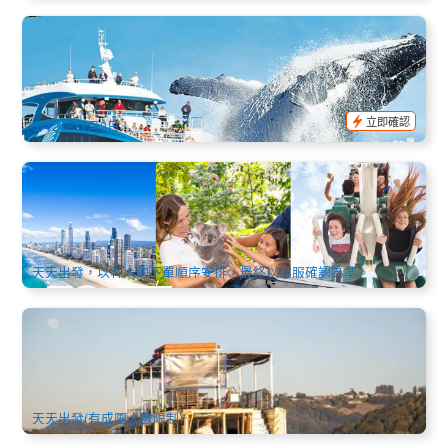
最佳季節 | 黃金海岸 海洋世界季節賞鯨船 5-11月 Sea World
Cruises Whale Watch
2.3k 已預訂
$
89.00
OOL01122
$
95.00
AUD
立即確認
5月24~11月3日
黃金海岸中文包車服務 | 50-57座 (機場酒店接送, 市區觀光, 景
點暢遊, 跨城接駁)
688 已預訂
$
507.00
OOL01013
AUD
天天出發，以客人的下單順序安排，最終以客服確認為準。
半天雨林生態翠兒河遊船 Tweed River and Rainforest Cruise
(含冷盤午餐)
54 已預訂
$
92.00
OOL01155
$
104.00
AUD
天天出發(有成團人數限制)