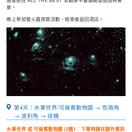
隨後前往 ALL THE BEST 等觀景平臺遠眺整個雨林美
景。
晚上參加螢火蟲夜遊活動，結束後返回酒店。
第4天：水果世界/可倫賓動物園 → 危險角
→ 波利角 → 送機
水果世界 或 可倫賓動物園 (2選1：下單時請在額外資訊