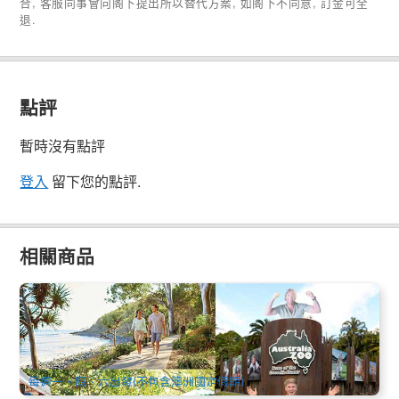
合, 客服同事會向阁下提出所以替代方案, 如阁下不同意, 訂金可全
退.
點評
暫時沒有點評
登入
留下您的點評.
相關商品
澳洲動物園(Australia Zoo)鱷魚先生+陽光海岸一日遊 (布里斯
本/黃金海岸出發)
1.8k 已預訂
$
156.00
BNE02110
$
159.00
AUD
每週一、四、六出發(不包含澳洲國定假期)