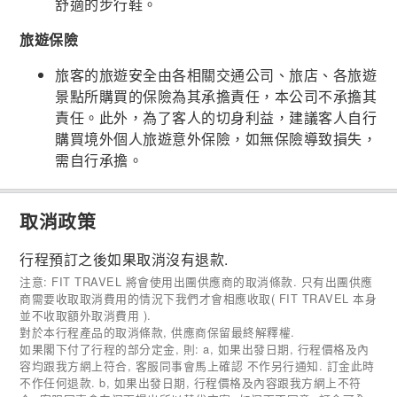
舒適的步行鞋。
旅遊保險
旅客的旅遊安全由各相關交通公司、旅店、各旅遊
景點所購買的保險為其承擔責任，本公司不承擔其
責任。此外，為了客人的切身利益，建議客人自行
購買境外個人旅遊意外保險，如無保險導致損失，
需自行承擔。
取消政策
行程預訂之後如果取消沒有退款.
注意: FIT TRAVEL 將會使用出團供應商的取消條款. 只有出團供應
商需要收取取消費用的情況下我們才會相應收取( FIT TRAVEL 本身
並不收取額外取消費用 ).
對於本行程產品的取消條款, 供應商保留最終解釋權.
如果閣下付了行程的部分定金, 則: a, 如果出發日期, 行程價格及內
容均跟我方網上符合, 客服同事會馬上確認 不作另行通知. 訂金此時
不作任何退款. b, 如果出發日期, 行程價格及內容跟我方網上不符