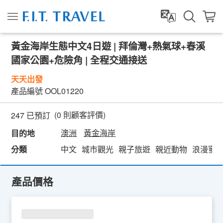
黃金海岸生態中文4日遊 | 拜倫灣+熱氣球+春溪
國家公園+危險角 | 全程交通接送
天天出發
產品編號
OOL01220
(
0
則顧客評價)
247 已預訂
澳洲
黃金海岸
目的地
分類
中文
城市觀光
親子旅遊
親近動物
浪漫蜜
產品價格