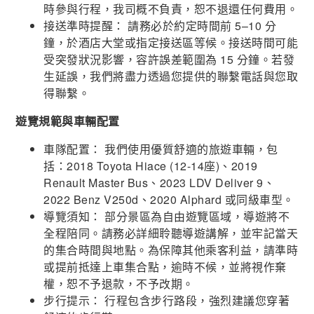
時參與行程，我司概不負責，恕不退還任何費用。
接送準時提醒： 請務必於約定時間前 5–10 分
鐘，於酒店大堂或指定接送區等候。接送時間可能
受突發狀況影響，容許誤差範圍為 15 分鐘。若發
生延誤，我們將盡力透過您提供的聯繫電話與您取
得聯繫。
遊覽規範與車輛配置
車隊配置： 我們使用優質舒適的旅遊車輛，包
括：2018 Toyota Hiace (12-14座)、2019
Renault Master Bus、2023 LDV Deliver 9、
2022 Benz V250d、2020 Alphard 或同級車型。
導覽須知： 部分景區為自由遊覽區域，導遊將不
全程陪同。請務必詳細聆聽導遊講解，並牢記當天
的集合時間與地點。為保障其他乘客利益，請準時
或提前抵達上車集合點，逾時不候，並將視作棄
權，恕不予退款，不予改期。
步行提示： 行程包含步行路段，強烈建議您穿著