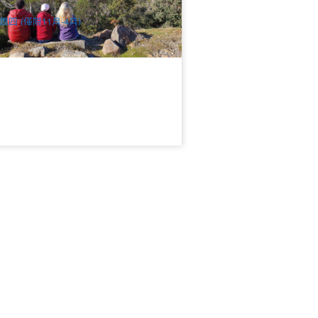
$
250.00
TAS06766
$
260.00
UD
周四 (僅限11月-4月)