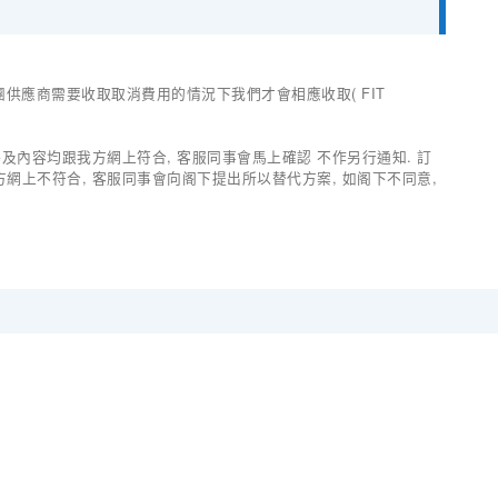
有出團供應商需要收取取消費用的情況下我們才會相應收取( FIT
價格及內容均跟我方網上符合, 客服同事會馬上確認 不作另行通知. 訂
我方網上不符合, 客服同事會向阁下提出所以替代方案, 如阁下不同意,