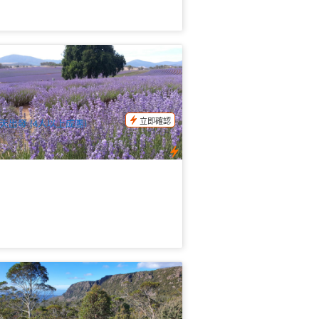
斯馬尼亞 布萊斯多薰衣草莊園接駁車｜
塞斯頓往返 (Bridestowe Lavender
arm)
7 已預訂
$
98.00
TAS06466
$
100.00
UD
立即確認
天出發 (4人以上成團)
斯馬尼亞 高地湖泊與野性小團體之旅
The Great Lake and Untamed High
ountry) (霍巴特出發)
5 已預訂