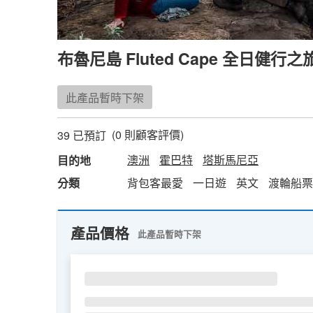
布魯尼島 Fluted Cape 全日健
此產品暫時下架
(
0
則顧客評價)
39 已預訂
澳洲
霍巴特
塔斯馬尼亞
目的地
分類
背包客最愛
一日遊
英文
渡輪船票
產品價格
此產品暫時下架
SU
MO
TU