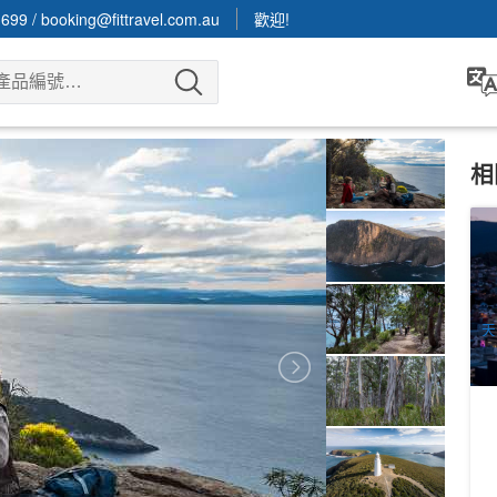
3699
/
booking@fittravel.com.au
歡迎!
相
5
文
0
A
天