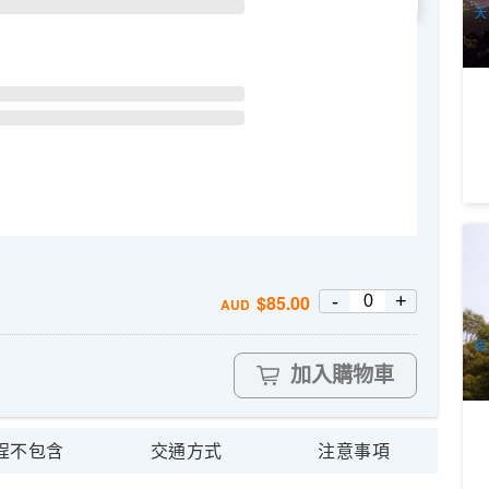
天
威
霍
3
-
+
$
85.00
AUD
A
每
加入購物車
程不包含
交通方式
注意事項