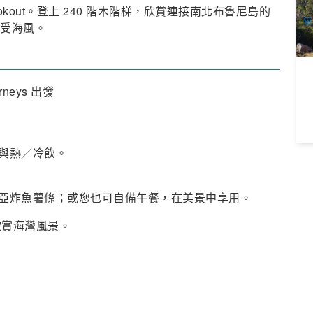
A
okout。登上 240 階木階梯，欣賞連接南北布魯尼島的
每
 感受海風。
urneys 出發
與熱／冷飲。
亞炸魚薯條；或您也可自備午餐，在美景中享用。
地欣賞海灣風景。