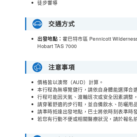
徒步響導
交通方式
出發地點：
霍巴特市區 Pennicott Wilderness J
Hobart TAS 7000
注意事項
價格皆以澳幣（AUD）計算。
本行程為無導覽健行，請依自身體能選擇合
行程可能因天氣、渡輪班次或安全因素調整
請穿著舒適的步行鞋，並自備飲水、防曬用
請準時抵達出發地點，巴士將依時刻表準時
若您有行動不便或相關醫療狀況，請於報名