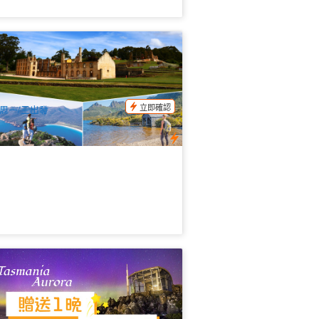
斯三日超級精選套餐：亞瑟港 + 酒杯灣
 搖籃山(英文, 霍巴特出發/朗賽斯頓結束)
9 已預訂
$
536.00
TAS06000
$
570.00
UD
立即確認
周一/三出發
026年5-9月南極光 | 塔斯馬尼亞追光之
中文5日遊
94 已預訂
$
819.00
TAS06145
$
860.00
UD