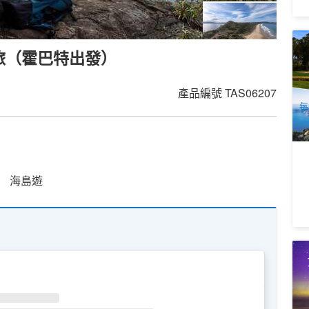
塔
行之旅（霍巴特出發）
+
5
A
產品編號
TAS06207
每
海島遊
2
旅
9
A
WE
TH
FR
SA