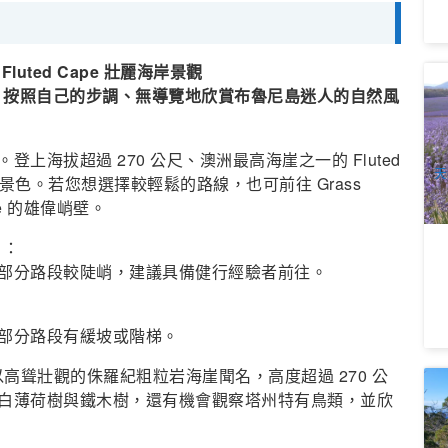
ted Cape 壯麗海岸景觀
塔
ks 之一，按照自己的步調、無導覽地欣賞布魯尼島迷人的自然風
朗
F
7
A
海拔超過 270 公尺、澳洲最高海崖之一的 Fluted
天
ay 的壯闊景色。若您想選擇較輕鬆的路線，也可前往 Grass
pe 的雄偉峭壁。
）：
部分路段較陡峭，建議具備健行經驗者前往。
部分路段有緩坡或階梯。
al Park，以高聳壯觀的侏羅紀粗粒岩海崖聞名，高度超過 270 公
塔
白薄荷樹與鐵木樹，還有機會觀察塔州特有鳥類，並欣
(
C
4