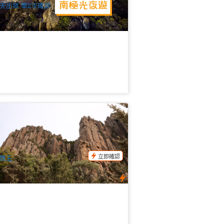
天出發 需2次確認
靈頓山 山頂尖峰 2小時巴士遊（英文,
巴特出發）
9 已預訂
$
55.00
TAS06765
UD
立即確認
周五