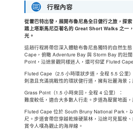
行程內容
從霍巴特出發，展開布魯尼島全日健行之旅，探索 Flu
踏上塔斯馬尼亞著名的 Great Short Wal
光。
這趟行程將帶您深入體驗布魯尼島獨特的自然生態。登上
Cape，俯瞰 Adventure Bay 與 Storm B
Point，沿途景觀同樣迷人，還可仰望 Fluted Ca
Fluted Cape（2.5 小時環狀步道，全程 5.5 公里
刺激且充滿挑戰性的環狀健行道，擁有壯麗海景；
Grass Point（1.5 小時來回，全程 4 公里）：
難度較低，適合大多數人行走。步道為壓實地面，
Fluted Cape 位於 South Bruny Nation
尺。步道會帶您穿越乾燥硬葉林，沿途可見藍桉、
賞令人嘆為觀止的海岸線。