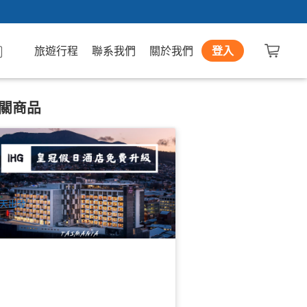
旅遊行程
聯系我們
關於我們
登入
關商品
-9月限定特惠 | 塔斯馬尼亞南極光之旅中
3日遊 | IHG皇冠假日酒店免費升級
 已預訂
$
752.00
TAS06138Crown
$
790.00
UD
天出發