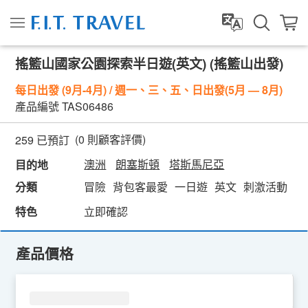
搖籃山國家公園探索半日遊(英文) (搖籃山出發)
每日出發 (9月-4月) / 週一、三、五、日出發(5月 — 8月)
產品編號
TAS06486
(
0
則顧客評價)
259 已預訂
澳洲
朗塞斯頓
塔斯馬尼亞
目的地
分類
冒險
背包客最愛
一日遊
英文
刺激活動
親
特色
立即確認
產品價格