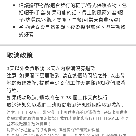
建議攜帶物品:適合步行的鞋子/各式保暖衣物，包
括帽子/手套/如果可能的話，帶上防風雨外套/帽
子/防曬霜/水瓶，零食，午餐(可當天自費購買）
📸 適合喜愛自然景觀、夜遊探險旅客、野生動物
愛好者
取消政策
3天以外免費取消. 3天以內取消沒有退款.
注意: 如果閣下需要取消, 請在這個時間段之外, 以出發
地的時區為準, 提前至少 2 個工作天電郵通知我們取消
行程.
如果成功取消, 退款將在 7-28 個工作天內進行.
取消通知須以我們上班時間收到通知並回復收到為準.
注意: FIT TRAVEL 將會使用出團供應商的取消條款. 只有出團供應
商需要收取取消費用的情況下我們才會相應收取( FIT TRAVEL 本身
並不收取額外取消費用 ).
對於本行程產品的取消條款, 供應商保留最終解釋權.
如果閣下付了行程的部分定金, 則: a, 如果出發日期, 行程價格及內