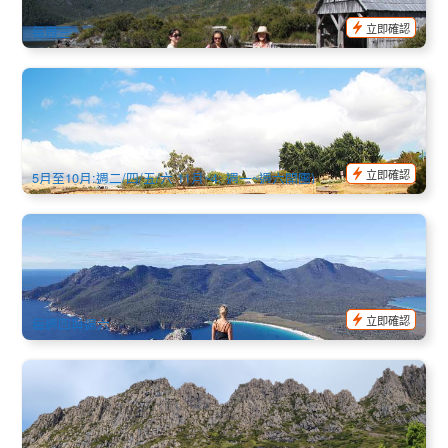
$
264.00
TAS06101
$
275.00
AUD
立即確認
每周三
里奇蒙小鎮半日遊(英文) 霍巴特出發
172 已預訂
$
96.00
TAS06019
$
105.00
AUD
立即確認
5月至10月:週二/四/五/六 11月~4: 週一~週六開團)
塔斯馬尼亞│探索荒野與歷史6日英文團│霍巴特進出 Explorer
6
2.4k 已預訂
$
1,300.00
TAS06185
$
1,365.00
AUD
立即確認
每週四與週六
塔洲全景中文5日遊
1.8k 已預訂
$
848.00
TAS06143
AUD