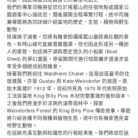
我們的專業司機將從您位於搖籃山的住宿地點或國家公
園遊客中心接送您。隨後展開全程導覽行程，途中司機
兼導遊將為您詳細介紹當地的歷史、生態、植物與野生
動物。
抵達鴿子湖後，您將有機會拍攝搖籃山最經典壯觀的景
色。有時山峰可能被雲霧籠罩，但也因此形成另一種迷
人的景致，包括鴿子湖與歷史悠久的小船屋 (Boat
Shed) 的夢幻畫面。停留期間可進行短距離步道漫步並
享受多個絕佳拍照機會。
接著我們將前往 Waldheim Chalet，這是該區最早的住
宿建築，亦是 Gustav 與 Kate Weindorfer 的故居。原
始木屋建於 1912 年，目前所見為 1970 年代依照原始
工法與當地 King Billy Pine 木材完整重建的復刻版本。
之後我們將漫步於涼爽的溫帶雨林中，探索
Weindorfers Forest 的 King Billy Pine 傳奇故事。導遊
將介紹各種不同樹種與植物生態，途中也有機會遇見當
地野生動物。
在這趟充滿互動與知識性的行程結束後，我們將送您返