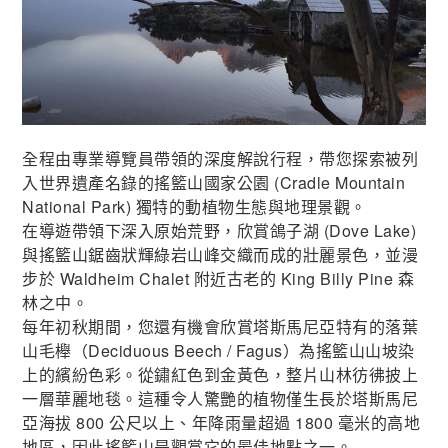
全程由專業導覽員帶領的深度解說行程，帶您探索被列
入世界遺產名錄的搖籃山國家公園 (Cradle Mountain
National Park) 獨特的動植物生態與地理景觀。
在導遊帶領下深入原始荒野，欣賞鴿子湖 (Dove Lake)
與搖籃山鋸齒狀輝綠岩山峰交織而成的壯麗景色，並漫
步於 Waldheim Chalet 附近古老的 King Billy Pine 森
林之中。
每年初秋期間，您還有機會欣賞塔斯馬尼亞特有的落葉
山毛櫸（Deciduous Beech / Fagus）為搖籃山山坡染
上的繽紛色彩。從鏽紅色到金黃色，整片山林彷彿披上
一層華麗地毯。這種令人驚艷的植物僅生長於塔斯馬尼
亞海拔 800 公尺以上、年降雨量超過 1800 毫米的高地
地區，因此搖籃山是觀賞它的最佳地點之一。