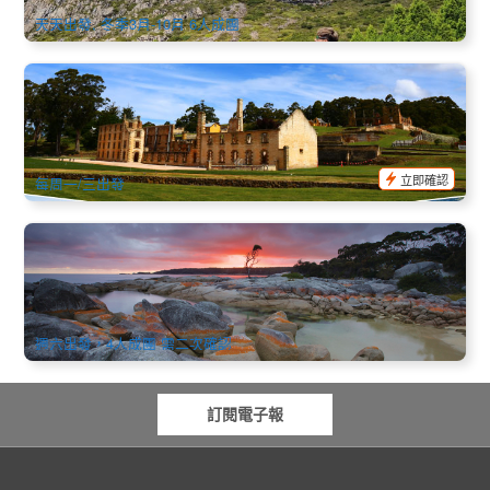
天天出發, 冬季3月-10月 6人成團
塔斯三日超級精選套餐：亞瑟港 + 酒杯灣 + 搖籃山(英文, 霍巴
特出發/朗賽斯頓結束)
59 已預訂
$
536.00
TAS06000
$
570.00
AUD
立即確認
每周一/三出發
塔斯馬尼亞東海岸中文3日遊 | 霍巴特出發 朗塞斯頓回程
152 已預訂
$
738.00
TAS06135
AUD
週六出發，4人成團 需二次確認
訂閱電子報