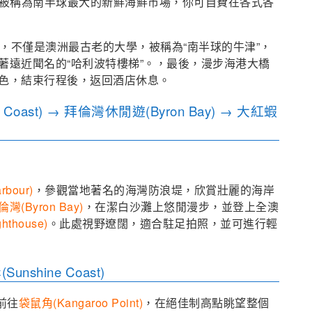
被稱為南半球最大的新鮮海鮮市場，你可自費在各式各
，不僅是澳洲最古老的大學，被稱為“南半球的牛津”，
著遠近聞名的“哈利波特樓梯”。，最後，漫步海港大橋
色，
結束行程後，返回酒店休息。
Coast) → 拜倫灣休閒遊(Byron Bay) → 大紅蝦
bour)
，參觀當地著名的海灣防浪堤，欣賞壯麗的海岸
倫灣(Byron Bay)
，在潔白沙灘上悠閒漫步，並登上全澳
hthouse)
。此處視野遼闊，適合駐足拍照，並可進行輕
nshine Coast)
前往
袋鼠角(Kangaroo Point)
，在絕佳制高點眺望整個