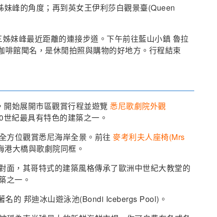
攝三姊妹峰的角度；再到英女王伊利莎白觀景臺(Queen
，體驗與三姊妹峰最近距離的連接步道。下午前往藍山小鎮 魯拉
品小店及咖啡館聞名，是休閒拍照與購物的好地方。行程結束
車，開始展開市區觀賞行程並遊覽
悉尼歌劇院外觀
0世紀最具有特色的建築之一。
全方位觀賞悉尼海岸全景。前往
麥考利夫人座椅(Mrs
海港大橋與歌劇院同框。
對面，其哥特式的建築風格傳承了歐洲中世紀大教堂的
築之一。
 邦迪冰山遊泳池(Bondi Icebergs Pool)。