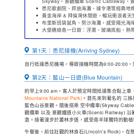
Skyway，景觀纜車 Scenic Cableway
悉尼歌劇院、邦迪海灘、達令港等經典地
黃金海岸 & 拜倫灣休閒遊，暢玩衝浪者天
布里斯班袋鼠角、努沙海灘，感受陽光海
大堡礁綠島一日遊：浮潛、玻璃底船、熱
第1天：悉尼接機(Arriving Sydney)
自行抵達悉尼機場，導遊接機時間為9:00-20:0
第2天：藍山一日遊(Blue Mountain)
約早上9:00 am，客人於預定時間抵達集合點上
Mountains National Park)
。首先來到著名的 三姊妹峰
藍色山谷景觀。隨後搭乘 空中纜車(Skyway Cabl
觀纜車 以及 景觀鐵道小火車(Scenic Railw
激。接著漫步於叢林步道，感受南半球獨特的動植
午餐後，前往壯觀的林肯石(Lincoln’s Roc