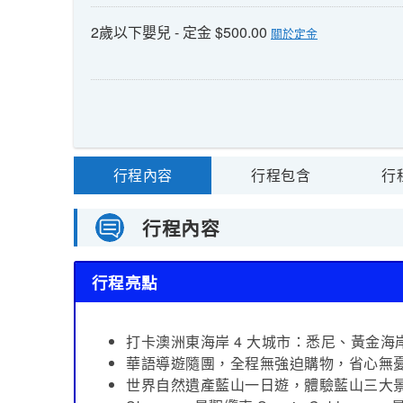
2歲以下嬰兒 - 定金 $500.00
關於定金
行程內容
行程包含
行
行程內容
行程亮點
打卡澳洲東海岸 4 大城市：悉尼、黃金
華語導遊隨團，全程無強迫購物，省心無
世界自然遺產藍山一日遊，體驗藍山三大景觀設施(S