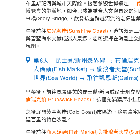
布里斯班河與城市天際線。接著
參觀世博遺址 —
博覽會的舉辦地，如今已成為結合人文與自然的河
事橋(Story Bridge)，欣賞這座跨越河流的宏偉建
午後前往
陽光海岸(Sunshine Coast)
，造訪澳洲三
與碧藍海水交織成迷人景緻，您可選擇在海灘上悠
氛圍。
第6天：昆士蘭/新州邊界碑 → 布倫瑞克鎮(Br
人碼頭(Fish Market) → 衝浪者天堂(Surf
世界(Sea World) → 飛往凱恩斯(Cairns)
早餐後，前往風景優美的昆士蘭/新南威爾士州交界
倫瑞克鎮(Brunswick Heads)
，這個充滿濃厚小鎮
之後展開黃金海岸(Gold Coast)市區遊，途經豪宅區
延百里的特色沙灘。
午後前往
漁人碼頭(Fish Market)與衝浪者天堂(Surfer