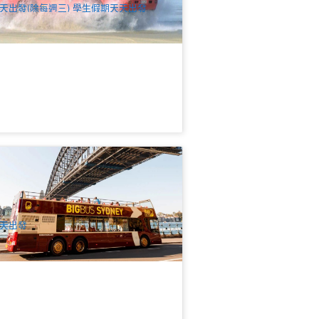
天出發(除每週三) 學生假期天天出發
尼隨上隨下觀光巴士｜Big Bus Sydney
路線城市＋邦代海灘一票暢遊
.5k 已預訂
$
71.00
SYD04106
$
73.00
UD
天出發