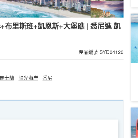
卡
+布里斯班+凱恩斯+大堡礁 | 悉尼進 凱
(
+
3
A
天
產品編號
SYD04120
昆士蘭
陽光海岸
悉尼
摩
沙
黃
1
A