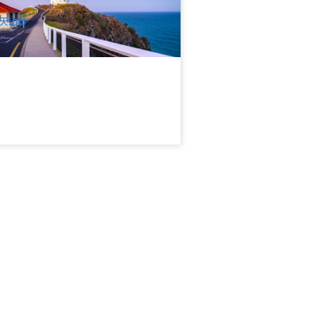
$
589.00
OOL01216
UD
天出發