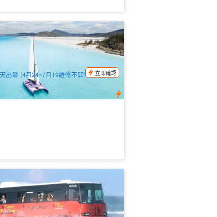
米拉紫色帆船白天堂海灘一日遊
Camira Sailing Adventure)艾爾利灘出發
希爾灣觀景臺+午餐
.1k 已預訂
$
244.00
PPP07035
$
259.00
UD
立即確認
天出發 (4月24~7月19維修不開)
頓島日落探險生態一日遊 (沉船浮潛+滑
+透明底獨木舟) 不同點進去:布里斯本/
金海岸
.6k 已預訂
$
199.00
BNE02005
$
209.00
UD