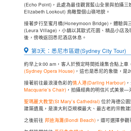
(Echo Point)，此處為最佳觀賞藍山全景與拍
Elizabeth Lookout) 鳥瞰整個山嶺地貌。
接著步行至蜜月橋(Honeymoon Bridge)
(Leura Village)，小鎮以其歐式花園、精
後，傍晚返回悉尼酒店休息。
第3天：悉尼市區遊(Sydney City Tour)
約早上9:00 am，客人於預定時間抵達集合點上
(Sydney Opera House)
，這也是悉尼的象徵，是2
接著前往最浪漫色彩的
情人港(Darling Harbour)
，
Macquarie’s Chair)
，拍攝經典的明信片式美景—
聖瑪麗大教堂(St Mary’s Cathedral)
位於海德公園
建築遺風，是澳大利亞規模最大、最古老的宗教建
之後前往
邦迪海灘(Bondi Beach)
，還可選擇參觀著名的