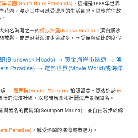
南岸公園
(South Bank Parklands)
，這裡是1988年世界
岸花園，漫步其中可感受濃厚的生活氣息。隨後前往故
築。
大知名海灘之一的
努沙海灘(Noosa Beach)
。潔白細沙
閒放鬆，或是沿著海濱步道散步，享受無與倫比的度假
unswick Heads) → 黃金海岸市區遊 → 漁
ers Paradise) → 電影世界(Movie World)或海洋
處 —
邊界碑(Border Marker)
，拍照留念。隨後造訪
布
風情的海濱社區，以悠閒氛圍和壯麗海岸景觀聞名。
與著名的南碼頭(Southport Marina)，並自由漫步於綿
s Paradise)
，感受熱鬧的濱海城市魅力。