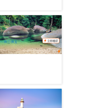
丹樹雨林探索行程 半天遊 (道格拉斯港
發)
1 已預訂
$
149.00
CNS03181
UD
立即確認
ㄧ/周三/周五
里斯班+黃金海岸雙城中文2日遊 | 南岸
園+拜倫灣 | 全程交通接送
.8k 已預訂