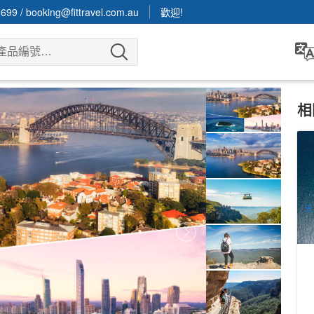
3699
/
booking@fittravel.com.au
歡迎!
相
謝
W
文
1
A
天