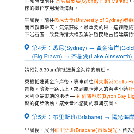
午餐時間前往
悉尼魚市場(Sydney Fish Market)
，
樣的攤位享用現做海鮮。
午餐後，前往
悉尼大學(University of Sydney)參觀
而且顏值逆天，氣氛莊嚴。最重要的是，這裡隱藏
下岩石區，欣賞海港大橋及澳洲殖民地古舊建築特
第4天：悉尼(Sydney) → 黃金海岸(Gold 
(Big Prawn) → 茶樹湖(Lake Ainsworth)
請預訂8:30am前抵達黃金海岸的航班。
乘機抵達黃金海岸後，專車前往
科夫斯港(Coffs Har
景觀。隨後一路北上，來到風情迷人的海濱小鎮
拜
大利亞最東端的地標 —
拜倫灣燈塔(Byron Bay Lig
鬆的徒步活動，感受當地悠閒的濱海氛圍。
第5天：布里斯班(Brisbane) → 陽光海岸(Su
早餐後，展開
布里斯班(Brisbane)市區觀光
。首先