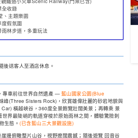
，景觀鐵道小火車Scenic Railway(門票已含)
A
標全收錄
天
堂、主題樂園
岸度假氛圍
帶雨林步道，多重玩法
0，隨後送客人至酒店休息。
車，專車前往世界自然遺產 —
藍山國家公園(Blue
(Three Sisters Rock)，欣賞雄偉壯麗的砂岩地貌與
e Car) 橫越峽谷，360度全景飽覽壯闊美景；再轉乘 景
ay) 沿著世界最陡峭的軌道穿梭於原始雨林之間，體驗驚險刺
物生態。
(已含藍山三大景觀設施)
k)，在懸崖邊俯瞰整片山谷，視野遼闊震撼；隨後遊覽 回音谷