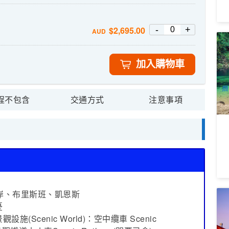
-
+
$
2,695.00
AUD
南
出
7
加入購物車
A
周
程不包含
交通方式
注意事項
海岸、布里斯班、凱恩斯
布
憂
公
cenic World)：空中纜車 Scenic
7