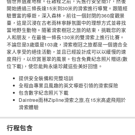
個世界遺產地標。在啟程之前，先進行安全簡介，然後
開始通過三條長達15米到30米的滑索進行導覽。跟隨經
驗豐富的導遊，深入森林，前往一個封閉的360度觀景
臺，這是沉浸在古老雨林寧靜氛圍中的理想方式並尋找
當地野生動物。隨著滑索樹冠之旅的結束，挑戰您的家
人和朋友，在最後一條長130米的雙滑索上進行比賽。
不論您是3歲還是103歲，滑索樹冠之旅都是一個適合全
家人享受的絕佳活動，並且已經設計成可以以緩慢的速
度飛行，以欣賞蔥翠的風景。包含免費紀念照片贈送(數
位下載)，使您能夠永遠珍藏這些美好回憶。
提供安全裝備和完整培訓
全程由專業且風趣的英文導遊引領的滑索探險
包含數字紀念照片下載
Daintree雨林Zipline滑索之旅,在15米高處飛翔於
滑索體驗
行程包含