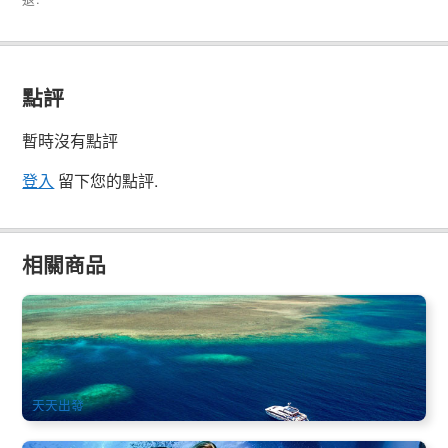
點評
暫時沒有點評
登入
留下您的點評.
相關商品
藍海追尋號(Aqua Quest) 凱恩斯大堡礁浮潛一日遊
2.2k 已預訂
$
262.00
CNS03110
$
275.00
AUD
天天出發