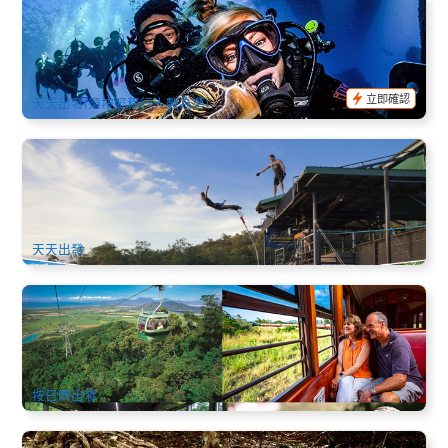
Open Water潛水牌課程4日套餐 (理論課*2天+出海一日遊*2
天) (英文課程可選)
974 已預訂
$
995.00
CNS03530
$
1,045.00
AUD
立即確認
天天出發(須按照程行人數為準)
庫蘭達觀光火車+熱帶雨林纜車(Skyrail)+蹦極跳(高空彈跳)或
叢林鞦韆一日遊
2.4k 已預訂
$
355.00
CNS03240
$
361.00
AUD
天天出發
凱恩斯1日經典｜觀景火車＋空中纜車＋庫蘭達小鎮 + 鱷魚探
險公園 (英文)
127 已預訂
$
278.00
CNS03520
$
285.00
AUD
按日曆出發