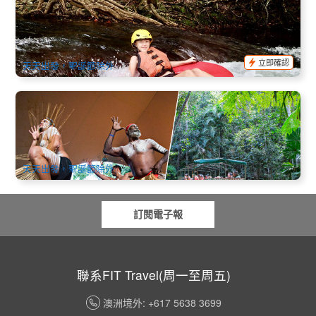
凱恩斯雨林漂漂河半日遊(River Tubing Mulgrave River) 早上/
下午
1.8k 已預訂
$
121.00
CNS03305
$
124.00
AUD
立即確認
天天出發，聖誕節除外
庫蘭達熱帶雨林公園各種方案可選 (野生動物園+水陸兩用車
+土著文化體驗+加值纜車/觀光火車/午餐)
2.3k 已預訂
$
118.00
CNS03265
$
130.00
AUD
天天出發，聖誕節除外
訂閱電子報
聯系FIT Travel(周一至周五)
澳洲境外: +617 5638 3699