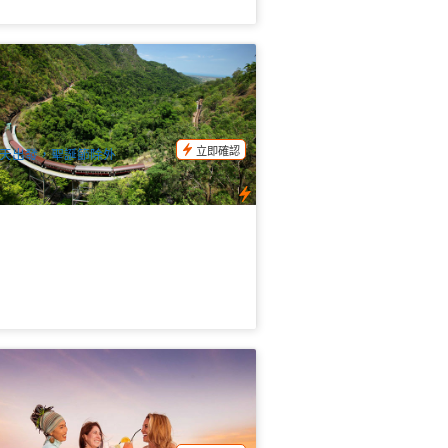
蘭達熱帶雨林公園一日遊(雨林火車+野
動物園+水陸兩用車+土著文化體驗)
41 已預訂
$
185.00
CNS03271
$
200.00
UD
立即確認
天出發，聖誕節除外
恩斯精神號 | 三聖灣浪漫海上日落晚宴
pirit of Cairns Dinner Cruise)
27 已預訂
$
140.00
CNS03370
$
145.00
UD