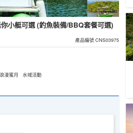
庫
你小艇可選 (釣魚裝備/BBQ套餐可選)
生
5
A
產品編號
CNS03975
天
浪漫蜜月
水域活動
凱
(S
8
A