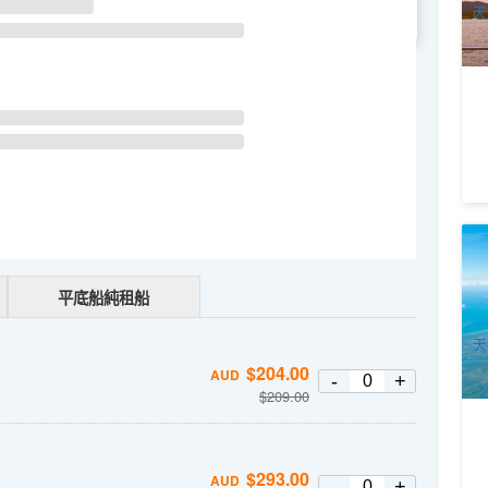
天
WE
TH
FR
SA
凱
Ca
1
平底船純租船
A
天
$
204.00
AUD
-
+
$
209.00
$
293.00
AUD
-
+