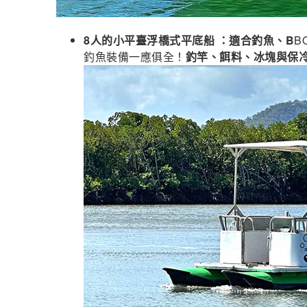
8人的小平臺浮橋式平底船 ：適合釣魚、B
B
釣魚裝備一應俱全！
釣竿、餌料、冰塊與保冷