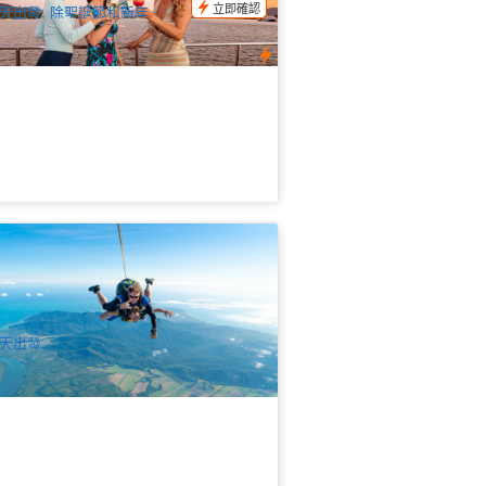
立即確認
天出發, 除聖誕節和新年
恩斯市景灣景15,000英呎高空跳傘 (
irns Skydive )
.3k 已預訂
$
332.00
CNS03280
$
349.00
UD
天出發