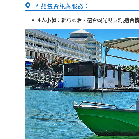
📍 船隻資訊與服務：
4人小艇
：輕巧靈活，適合觀光與垂釣,
適合情