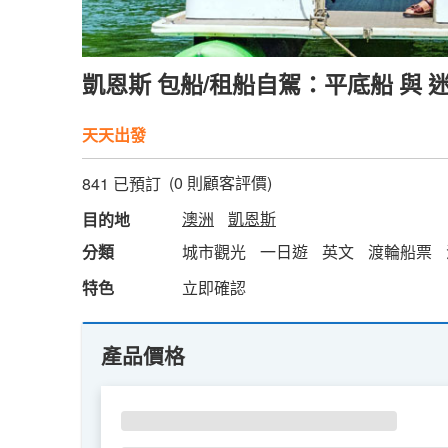
凱恩斯 包船/租船自駕：平底船 與 迷
天天出發
(
0
則顧客評價)
841 已預訂
澳洲
凱恩斯
目的地
分類
城市觀光
一日遊
英文
渡輪船票
特色
立即確認
產品價格