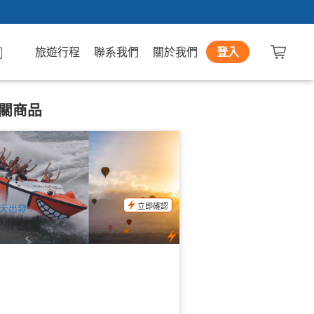
旅遊行程
聯系我們
關於我們
登入
關商品
恩斯熱氣球升空之旅(Hot Air Balloon
airns)+噴射快艇(Bad Fishy Jet Boat)特
套餐
56 已預訂
$
489.00
CNS03288
$
555.00
UD
立即確認
天出發