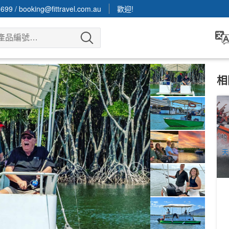
3699
/
booking@fittravel.com.au
歡迎!
相
凱
C
價
1
A
天