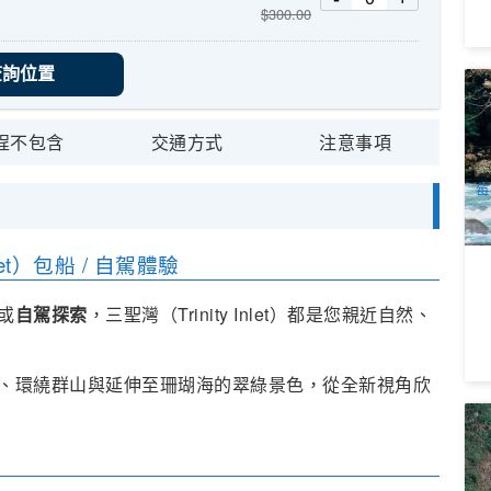
$
300.00
查詢位置
苦
(
2
程不包含
交通方式
注意事項
A
每
let）包船 / 自駕體驗
或
自駕探索
，三聖灣（Trinity Inlet）都是您親近自然、
、環繞群山與延伸至珊瑚海的翠綠景色，從全新視角欣
雨
送
7