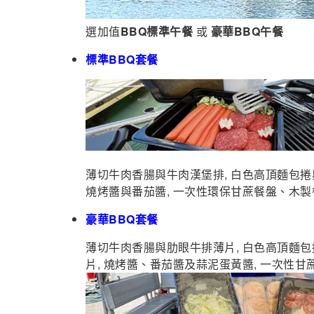
選加值
BBQ標準午餐
或
豪華BBQ午餐
標準BBQ套餐
薄切牛肉香腸與牛肉漢堡排, 白色高頂麵包捲與奶
燒烤醬與番茄醬, 一次性環保甘蔗餐盤、木
豪華BBQ套餐
薄切牛肉香腸與肋眼牛排薄片, 白色高頂麵包捲與
片, 燒烤醬、番茄醬及蒜泥蛋黃醬, 一次性