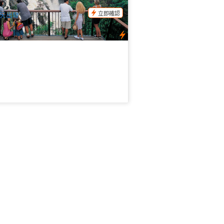
$
162.00
CNS03389
$
175.00
UD
立即確認
天出發