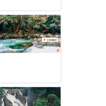
難角+丹樹國家公園+雨林清肺一日遊
英文)
.6k 已預訂
$
246.00
CNS03175
$
259.00
UD
立即確認
週2/4/6出發
林與瀑布半日四驅巴士探險 (凱恩斯接
)
71 已預訂