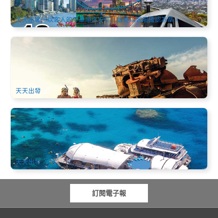
$
240.00
BNE02009
AUD
天天出發，以客人的下單順序安排，最終以客服確認為準。
布里斯本 | 摩頓島度假村 享樂冒險一日遊(4WD滑沙+沉船浮
潛) 布里斯本碼頭出發
1k 已預訂
$
221.00
BNE02254
$
231.00
AUD
天天出發
大冒險號 外堡礁一日遊(Great Barrier Reef Adventure)
2.4k 已預訂
$
250.00
CNS03015
$
311.00
AUD
天天出發
訂閱電子報