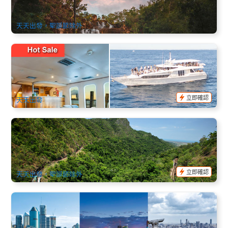
92 已預訂
$
169.00
PPP07041
AUD
天天出發，聖誕節除外
黃金海岸 | 精品巡遊 豪華賞鯨體驗2小時
228 已預訂
$
74.00
OOL01248
$
79.00
AUD
立即確認
天天出發
庫蘭達熱帶雨林公園一日遊(雨林火車+野生動物園+水陸兩用
車+土著文化體驗)
541 已預訂
$
185.00
CNS03271
$
200.00
AUD
立即確認
天天出發，聖誕節除外
布里斯本中文包車服務 | 12座BENZ Sprinter (機場酒店接送、
市區觀光、景點暢遊、跨城接駁)
872 已預訂