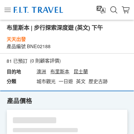
布里斯本 | 步行探索深度遊 (英文) 下午
天天出發
產品編號
BNE02188
(
0
則顧客評價)
81 已預訂
澳洲
布里斯本
昆士蘭
目的地
分類
城市觀光
一日遊
英文
歷史古跡
產品價格
SU
MO
TU
WE
TH
FR
SA