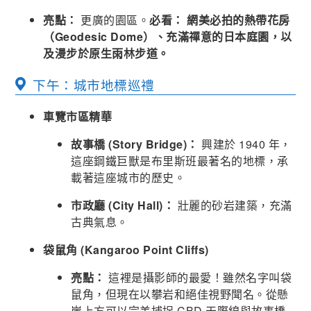
亮點：
更廣的園區。
必看： 網美必拍的熱帶花房
（Geodesic Dome）、充滿禪意的日本庭園，以
及漫步於原生雨林步道。
下午：城市地標巡禮
車覽市區精華
故事橋 (Story Bridge)：
興建於 1940 年，
這座鋼鐵巨獸是布里斯班最著名的地標，承
載著這座城市的歷史。
市政廳 (City Hall)：
壯麗的砂岩建築，充滿
古典氣息。
袋鼠角 (Kangaroo Point Cliffs)
亮點：
這裡是攝影師的最愛！雖然名字叫袋
鼠角，但現在以攀岩和絕佳視野聞名。從懸
崖上方可以完美捕捉 CBD 天際線與故事橋