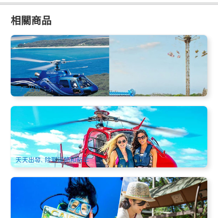
相關商品
黃金海岸全覽中文5日遊 | 可倫賓動物園+藍光蟲+直昇機+海豚
島+拜倫灣 | 全程交通接送
0 已預訂
$
1,299.00
OOL01206
AUD
天天出發
進化號(DownUnder Cruise)直升機飛去船回半日遊
(Fly/Cruise)
1.1k 已預訂
$
469.00
CNS03400
$
550.00
AUD
天天出發, 除聖誕節和新年
凱恩斯經典半自助套餐 (大堡礁+庫蘭達雨林+觀光火車)
2.7k 已預訂