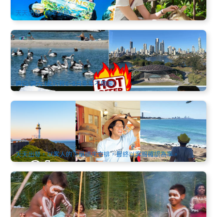
$
419.00
CNS03425
$
472.00
AUD
天天出發, 除聖誕節
春暖花開 | 黃金海岸天寶林山、德國村、HOTA藝術館、大嘴
鳥、衝浪者天堂一日遊(中文) 布里斯本出發 (2025年9月後開
團)
768 已預訂
$
89.00
BNE02036
$
95.00
AUD
週四/週六 (此行程6~8月冬季不開團)
黃金海岸中文包車服務 | 21座 (機場酒店接送, 市區觀光, 景點
暢遊、跨城接駁)
0 已預訂
$
320.00
OOL01008A
AUD
天天出發，以客人的下單順序安排，最終以客服確認為準。
巡河遊船 探訪原住民保護區 親身體驗生態之旅 | 凱恩斯．北
昆士蘭
73 已預訂
$
157.00
CNS03371
$
164.00
AUD