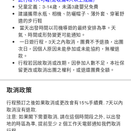
兒童定義：3-14歲，未滿3歲嬰兒免費
建議攜帶水瓶、相機、防曬帽子、薄外套、穿著舒
適的步行鞋
當天出發時間以司機導遊的最終安排為準。天
氣、時間或形勢變更可能通知。
一日遊行程，3天之內取消，團費不予退換，出團
次日，因個人原因未能參加或未能協約，無權退
款。
行程若因故取消或改期，因參加人數不足，本社保
留更改或取消出團之權利，或退還團費全額。
取消政策
行程預訂之後如果取消或更改會有15%手續費. 7天以內
取消沒有退款.
注意: 如果閣下需要取消, 請在這個時間段之外, 以出發
地的時區為準, 提前至少 2 個工作天電郵通知我們取消
行程.