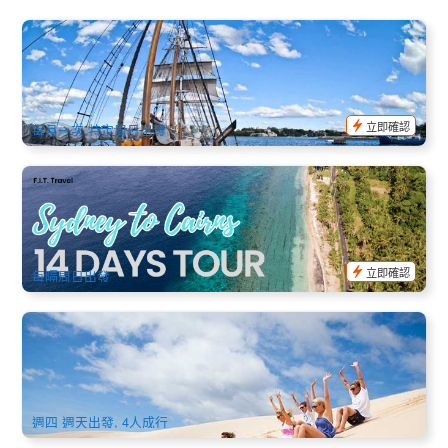
悉尼港高帆船｜香檳早午餐巡航 (Champagne Brunch Cruise)
74 已預訂
$
104.00
SYD04861
$
119.00
AUD
立即確認
每月一次,特定周日出發
悉尼到凱恩斯14天東岸精華小團｜白天堂海灘 大堡礁 K’gari沙
島 探索之旅
34 已預訂
$
8,283.00
SYD05102
$
8,490.00
AUD
立即確認
每隔周日出發
悉尼 史蒂芬港 | 乘風破浪追海豚一日遊 (含午餐) 中文導遊
1.7k 已預訂
$
183.00
SYD04185
$
190.00
AUD
週四 週天出發, 4人成行