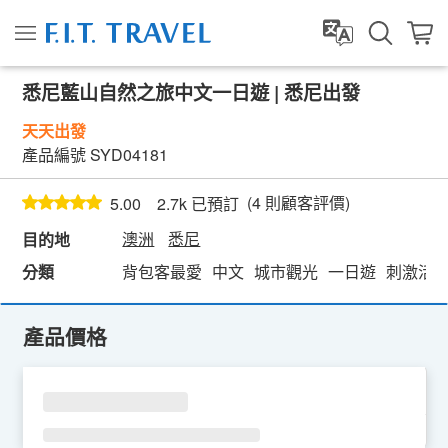
悉尼藍山自然之旅中文一日遊 | 悉尼出發
天天出發
產品編號
SYD04181
(
4
則顧客評價)
5.00
2.7k 已預訂
澳洲
悉尼
目的地
分類
背包客最愛
中文
城市觀光
一日遊
刺激活
產品價格
SU
MO
TU
WE
TH
FR
SA