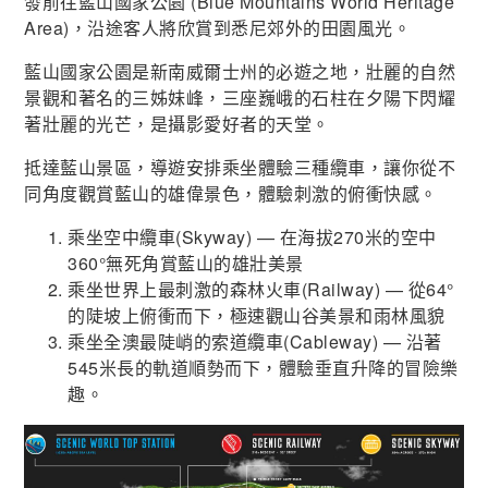
發前往藍山國家公園 (Blue Mountains World Heritage
Area)，沿途客人將欣賞到悉尼郊外的田園風光。
藍山國家公園是新南威爾士州的必遊之地，壯麗的自然
景觀和著名的三姊妹峰，三座巍峨的石柱在夕陽下閃耀
著壯麗的光芒，是攝影愛好者的天堂。
抵達藍山景區，導遊安排乘坐體驗三種纜車，讓你從不
同角度觀賞藍山的雄偉景色，體驗刺激的俯衝快感。
乘坐空中纜車(Skyway) — 在海拔270米的空中
360°無死角賞藍山的雄壯美景
乘坐世界上最刺激的森林火車(Railway) — 從64°
的陡坡上俯衝而下，極速觀山谷美景和雨林風貌
乘坐全澳最陡峭的索道纜車(Cableway) — 沿著
545米長的軌道順勢而下，體驗垂直升降的冒險樂
趣。