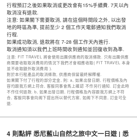
行程預訂之後如果取消或更改會有15%手續費. 7天以內
取消沒有退款.
注意: 如果閣下需要取消, 請在這個時間段之外, 以出發
地的時區為準, 提前至少 2 個工作天電郵通知我們取消
行程.
如果成功取消, 退款將在 7-28 個工作天內進行.
取消通知須以我們上班時間收到通知並回復收到為準.
注意: FIT TRAVEL 將會使用出團供應商的取消條款. 只有出團供應
商需要收取取消費用的情況下我們才會相應收取( FIT TRAVEL 本身
並不收取額外取消費用 ).
對於本行程產品的取消條款, 供應商保留最終解釋權.
如果閣下付了行程的部分定金, 則: a, 如果出發日期, 行程價格及內
容均跟我方網上符合, 客服同事會馬上確認 不作另行通知. 訂金此時
不作任何退款. b, 如果出發日期, 行程價格及內容跟我方網上不符
合, 客服同事會向阁下提出所以替代方案, 如阁下不同意, 訂金可全
退.
4 則點評
悉尼藍山自然之旅中文一日遊 | 悉