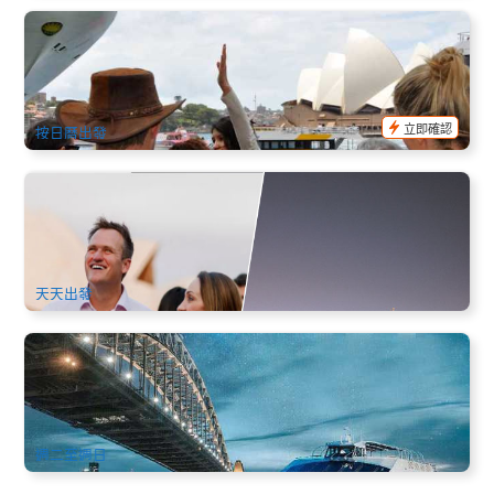
悉尼歷史徒步導覽｜探索岩石區 The Rocks 與悉尼古老街區
｜文化與歷史之旅
941 已預訂
$
45.00
SYD04116
AUD
立即確認
按日曆出發
悉尼半自助美酒美饌3日遊(五星酒店可選) | 日落港灣晚餐船、
獵人谷酒莊一日遊、歌劇院用餐與入內參觀
1.3k 已預訂
$
453.00
SYD04266
$
466.00
AUD
天天出發
悉尼巡航360° | 雪梨灣 唯美玻璃船 四道菜晚宴 (含4杯酒)
Clearview Glass Boat Dinner Cruise
1.1k 已預訂
$
169.00
SYD04996
$
210.00
AUD
週二至週日