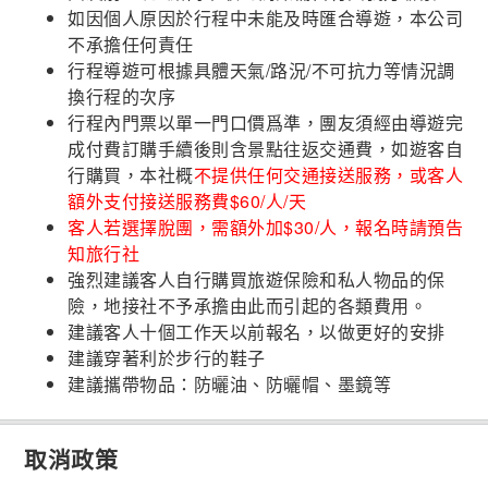
如因個人原因於行程中未能及時匯合導遊，本公司
不承擔任何責任
行程導遊可根據具體天氣/路況/不可抗力等情況調
換行程的次序
行程內門票以單一門口價爲準，團友須經由導遊完
成付費訂購手續後則含景點往返交通費，如遊客自
行購買，本社概
不提供任何交通接送服務，或客人
額外支付接送服務費$60/人/天
客人若選擇脫團，需額外加$30/人，報名時請預告
知旅行社
強烈建議客人自行購買旅遊保險和私人物品的保
險，地接社不予承擔由此而引起的各類費用。
建議客人十個工作天以前報名，以做更好的安排
建議穿著利於步行的鞋子
建議攜帶物品：防曬油、防曬帽、墨鏡等
取消政策