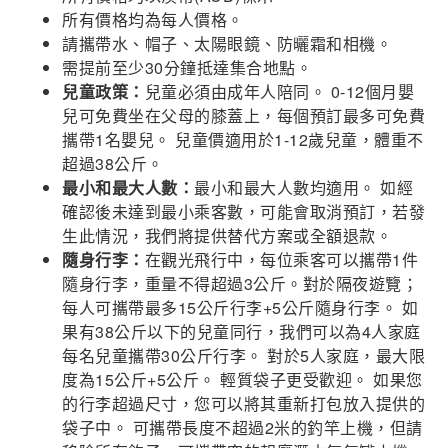
所有價格均為每人價格。
請攜帶水、帽子、太陽眼鏡、防曬霜和相機。
需提前至少30分鐘抵達集合地點。
兒童政策：
兒童必須由成年人陪同。 0-12個月嬰
兒可免費坐在父母的膝蓋上，每個預訂最多可免費
攜帶1名嬰兒。 兒童價適用於1-12歲兒童，體重不
超過38公斤。
最小和最大人數：
最小和最大人數均適用。 如經
確認後未達到最小乘客數，可能會取消預訂，若發
生此情況，我們將提供替代方案或全額退款。
隨身行李：
在觀光飛行中，每位乘客可以攜帶1件
隨身行李，重量不得超過3公斤。對於隔夜遊覽；
每人可攜帶最多15公斤行李+5公斤隨身行李。 如
果有38公斤以下的兒童同行，我們可以為4人家庭
每名兒童攜帶30公斤行李。 對於5人家庭，最大限
度為15公斤+5公斤。 輕質袋子更受歡迎。 如果您
的行李超過尺寸，您可以將其重新打包放入提供的
袋子中。 可攜帶長度不超過2米的釣竿上機，但請