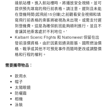
達航站樓。進入航站樓時，將播放安全視頻，並可
提供預先填寫的飛行前表格。請注意，遲到且未能
在登機時間(起飛前15分鐘)之前觀看安全視頻和填
寫飛行前表格的乘客將被視為未出現，或需支付遲
到登機費。這是為確保航班能夠順利進行，並且不
會讓其他乘客處於不利地位。'
Kalbarri Scenic Flights 和 Nationwest 保留在出
發前漲價資格，由於因素如通貨膨脹、國際燃油價
格、戰爭或其他不可預見事件而隨時更改或調整價
格和行程的權利。
需要攜帶物品：
飲用水
帽子
太陽眼鏡
防曬霜
相機
泳裝