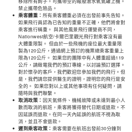
移除所有鉤子。可攜帶空的報廢潛水氧氣罐上機。
禁止攜帶危險品。
乘客體重：
所有乘客體重必須在出發前事先告知。
如果飛行員認為已告知的重量不正確，他們將會對
乘客進行稱重。 與其他風景飛行運營商不同，
Nationwest航空/卡爾巴里觀光飛行對乘客沒有最
大體重限製。 但由於一些飛機的座位最大重量限
製為120公斤，通過網上預訂的機票總乘客重量上
限為120公斤。 如果您的團隊中有人體重超過119
公斤，請緻電我們的預訂專線，以討論預訂選擇。
對於懷孕的客戶，我們歡迎您參加我們的飛行。但
是，我們請您提供醫生的證明，證明您的飛行是安
全的。 如果您對以上或其他事項有任何疑問，請
隨時與我們聯繫。
取消政策：
因天氣條件、機械故障或未達到最小人
數而取消的航班，乘客將獲得替代日期或退款。不
因延誤而退款。在同一天內延誤的航班不視為取
消，並且不會退款。
遲到乘客政策：
乘客需要在航班出發前30分鐘到