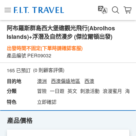
阿布羅斯群島西大堡礁觀光飛行(Abrolhos
Islands)+浮潛及自然漫步 (傑拉爾頓出發)
出發時間不固定(下單時請確認客服)
產品編號
PER09032
(
0
則顧客評價)
165 已預訂
澳洲
西澳偏遠地區
西澳
目的地
分類
冒險
一日遊
英文
刺激活動
浪漫蜜月
海島
特色
立即確認
產品價格