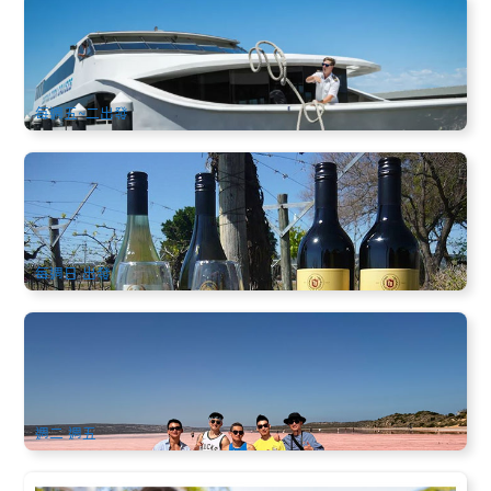
庫克船長2小時45分鐘天鵝河觀光遊船 | 弗里曼特爾
(Fremantle)出發 (英文)
871 已預訂
$
64.00
PER09206
$
65.00
AUD
每週五~二出發
天鵝河谷一日遊 Swan Valley Day Tour (中文) 珀斯往返
2.2k 已預訂
$
162.00
PER09010
$
164.00
AUD
每週日 出發
西澳奇景6日探索遊 | 粉紅湖+波浪岩+尖峰石陣+自然角燈塔
+龍蝦美食(中文)
1.2k 已預訂
$
1,499.00
PER09062
AUD
週二 週五