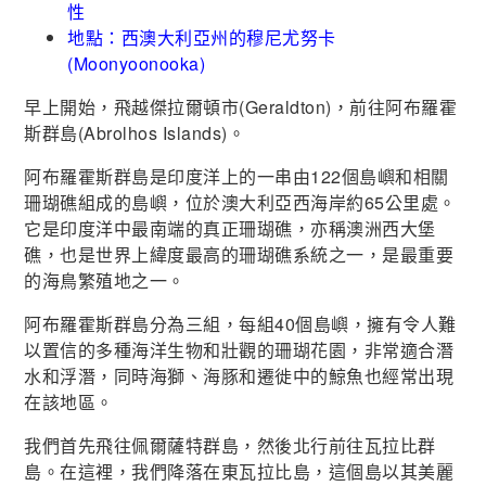
性
地點：西澳大利亞州的穆尼尤努卡
(Moonyoonooka)
早上開始，飛越傑拉爾頓市(Geraldton)，前往阿布羅霍
斯群島(Abrolhos Islands)。
阿布羅霍斯群島是印度洋上的一串由122個島嶼和相關
珊瑚礁組成的島嶼，位於澳大利亞西海岸約65公里處。
它是印度洋中最南端的真正珊瑚礁，亦稱澳洲西大堡
礁，也是世界上緯度最高的珊瑚礁系統之一，是最重要
的海鳥繁殖地之一。
阿布羅霍斯群島分為三組，每組40個島嶼，擁有令人難
以置信的多種海洋生物和壯觀的珊瑚花園，非常適合潛
水和浮潛，同時海獅、海豚和遷徙中的鯨魚也經常出現
在該地區。
我們首先飛往佩爾薩特群島，然後北行前往瓦拉比群
島。在這裡，我們降落在東瓦拉比島，這個島以其美麗