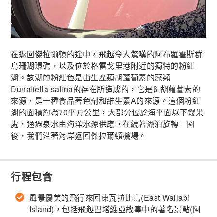
在返回傑拉爾頓的途中，飛越令人驚嘆的阿布羅霍斯群
島珊瑚環礁，以及位於格雷戈里港附近的獨特的粉紅
湖。該湖的粉紅色是由生產類胡蘿蔔素的藻類
Dunaliella salina的存在所造成的，它是β-胡蘿蔔素的
來源，是一種食品著色劑和維生素A的來源。這個粉紅
湖的面積約為70平方公里，大部分位於海平面以下幾米
處，通過泉水由海洋水源供應。在繞著湖泊旋轉一圈
後，我們沿著海岸返回傑拉爾頓機場。
行程包含
風景優美的飛行來回東瓦拉比島(East Wallabi
Island)，包括飛越巴塔維亞故事中的著名景點(阿