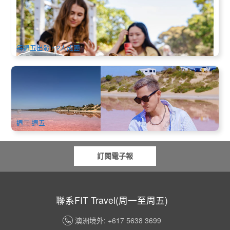
西澳輕鬆4日遊｜尖峰石陣＋粉紅湖＋傑拉爾頓＋羅特尼斯島
邂逅小袋鼠(中文)
0 已預訂
$
799.00
PER09078
AUD
每週五出發，2人成團
西澳心動7日全景遊｜粉紅湖航拍＋羅特尼斯島＋波浪岩＋棧
橋小火車＋龍蝦餐(中文)
1.5k 已預訂
$
1,656.00
PER09096
$
1,699.00
AUD
週二 週五
訂閱電子報
聯系FIT Travel(周一至周五)
澳洲境外: +617 5638 3699