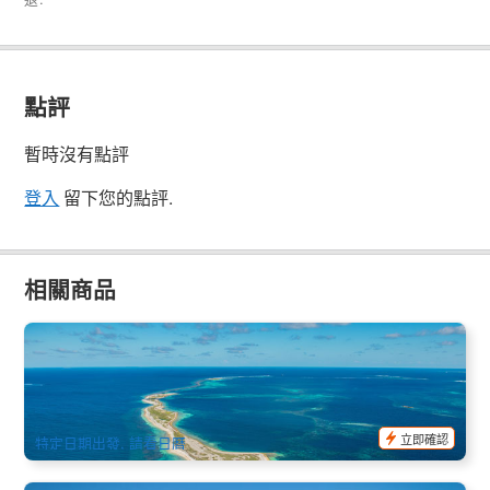
點評
暫時沒有點評
登入
留下您的點評.
相關商品
終極上天下海 | 阿布羅霍斯群島(Abrolhos Island)+粉紅湖飛行
+西大堡礁浮潛 全日之旅(英文,卡爾巴里出發)
92 已預訂
$
600.00
PER09040
AUD
立即確認
特定日期出發, 請看日曆