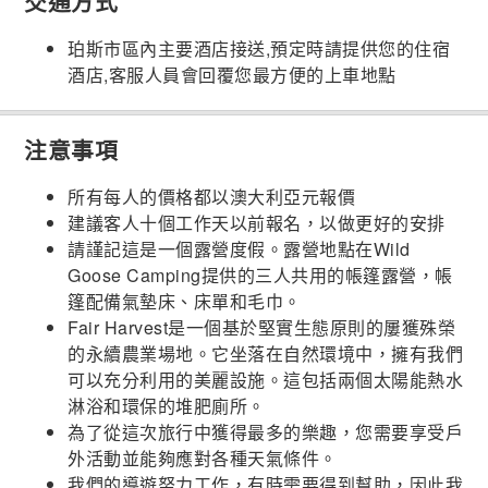
交通方式
珀斯市區內主要酒店接送,預定時請提供您的住宿
酒店,客服人員會回覆您最方便的上車地點
注意事項
所有每人的價格都以澳大利亞元報價
建議客人十個工作天以前報名，以做更好的安排
請謹記這是一個露營度假。露營地點在Wild
Goose Camping提供的三人共用的帳篷露營，帳
篷配備氣墊床、床單和毛巾。
Fair Harvest是一個基於堅實生態原則的屢獲殊榮
的永續農業場地。它坐落在自然環境中，擁有我們
可以充分利用的美麗設施。這包括兩個太陽能熱水
淋浴和環保的堆肥廁所。
為了從這次旅行中獲得最多的樂趣，您需要享受戶
外活動並能夠應對各種天氣條件。
我們的導遊努力工作，有時需要得到幫助，因此我