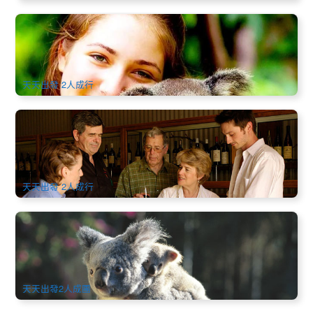
探索阿德萊德│自然、文化與美酒的奇妙5日遊
1.4k 已預訂
ADL10084
天天出發 2人成行
舌尖上的阿德萊德│南半球最大中央市場+打咭世界頂級葡萄酒
莊5天4夜中文遊
1.6k 已預訂
$
1,298.00
ADL10080
$
1,318.00
AUD
天天出發 2人成行
南澳阿德萊德│6天5夜袋鼠島+麥克拉倫谷+莫納托動物園+巴
羅莎與奔富酒莊
2.6k 已預訂
$
1,498.00
ADL10081
AUD
天天出發2人成團