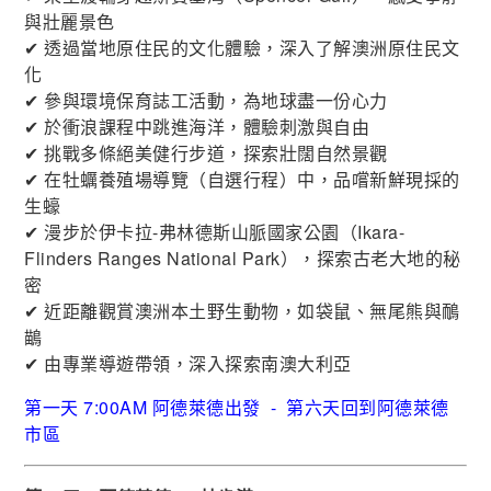
與壯麗景色
✔ 透過當地原住民的文化體驗，深入了解澳洲原住民文
化
✔ 參與環境保育誌工活動，為地球盡一份心力
✔ 於衝浪課程中跳進海洋，體驗刺激與自由
✔ 挑戰多條絕美健行步道，探索壯闊自然景觀
✔ 在牡蠣養殖場導覽（自選行程）中，品嚐新鮮現採的
生蠔
✔ 漫步於伊卡拉-弗林德斯山脈國家公園（Ikara-
Flinders Ranges National Park），探索古老大地的秘
密
✔ 近距離觀賞澳洲本土野生動物，如袋鼠、無尾熊與鴯
鶓
✔ 由專業導遊帶領，深入探索南澳大利亞
第一天 7:00AM 阿德萊德出發 - 第六天回到阿德萊德
市區