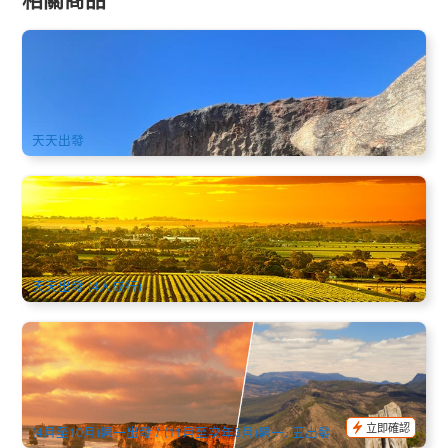
阿德萊德經典行程 | 德國村+阿德萊德山+袋鼠島+巴羅莎谷4日
中文遊
158 已預訂
$
1,388.00
ADL10106
AUD
天天出發
芭蘿莎酒谷+回音壁+蒙勒斯山瞭望臺+德國小鎮一日遊(中文)
2.6k 已預訂
$
188.00
ADL10045
$
198.00
AUD
天天出發 (4人成行)
墨爾本大洋路+格蘭坪國家公園2天1夜深度探索 (英文) 可選墨
爾本來回 或 墨爾本出發-阿德雷德下車
262 已預訂
$
511.00
MEL05239
$
595.00
AUD
立即確認
(4月至10月)週一出發 / (11月至次年3月)週一, 五出發