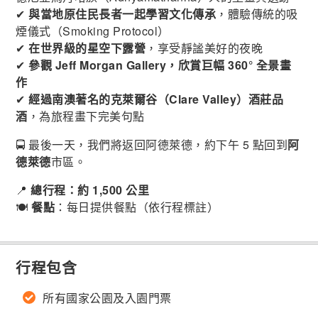
✔
與當地原住民長者一起學習文化傳承
，體驗傳統的吸
煙儀式（Smoking Protocol）
✔
在世界級的星空下露營
，享受靜謐美好的夜晚
✔
參觀 Jeff Morgan Gallery，欣賞巨幅 360° 全景畫
作
✔
經過南澳著名的克萊爾谷（Clare Valley）酒莊品
酒
，為旅程畫下完美句點
🚍 最後一天，我們將返回阿德萊德，約下午 5 點回到
阿
德萊德
市區。
📍
總行程：約 1,500 公里
🍽
餐點
：每日提供餐點（依行程標註）
行程包含
所有國家公園及入園門票