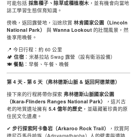
可能包括
採集種子、除草或種植樹木
，並有機會向當地
誌工學習生態保育知識。
傍晚，返回露營地，沿途欣賞
林肯國家公園（Lincoln
National Park）
與
Wanna Lookout
的壯闊風景，然
後享用晚餐。
📍 今日行程：約 60 公里
🏕
住宿
：米基拉站 Swag 露營（設有衛浴設備）
🍽
餐點
：早餐、午餐、晚餐
第 4 天 - 第 6 天（弗林德斯山脈 & 返回阿德萊德）
接下來的行程將帶你探索
弗林德斯山脈國家公園
（Ikara-Flinders Ranges National Park）
，這片古
老的地質遺址擁有
5.4 億年的歷史
，並蘊藏著珍貴的原
住民文化遺產。
✔
步行探索阿卡魯岩（Arkaroo Rock Trail）
，欣賞阿
德尼亞馬丹哈族（Adnyamathanha）人的壁畫與遺跡