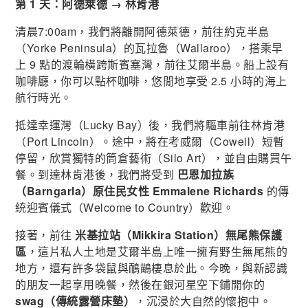
第 1 天：阿德萊德 → 林肯港
清晨7:00am，我們將離開阿德萊德，前往約克半島
（Yorke Peninsula）的瓦拉魯（Wallaroo），搭乘早
上 9 點的渡輪橫跨斯賓塞灣，前往艾爾半島。船上設有
咖啡廳，你可以點杯咖啡，悠閒地享受 2.5 小時的海上
航行時光。
抵達幸運灣（Lucky Bay）後，我們將驅車前往林肯港
（Port Lincoln）。途中，將在考威爾（Cowell）短暫
停留，欣賞獨特的筒倉藝術（Silo Art），並自由購買午
餐。到達林肯港後，我們將受到
巴恩加拉族
（Barngarla）原住民女性 Emmalene Richards
的傳
統迎賓儀式（Welcome to Country）歡迎。
接著，前往
米基拉站（Mikkira Station）無尾熊保護
區
，這片私人土地是艾爾半島上唯一擁有野生無尾熊的
地方，還有許多袋鼠與鴯鶓棲息於此。今晚，與新認識
的朋友一起享用晚餐，然後在銀河星空下鋪開你的
swag（傳統露營床墊）
，沉浸於大自然的懷抱中。