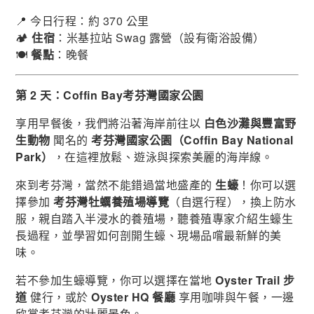
📍 今日行程：約 370 公里
🏕
住宿
：米基拉站 Swag 露營（設有衛浴設備）
🍽
餐點
：晚餐
第 2 天：Coffin Bay考芬灣國家公園
享用早餐後，我們將沿著海岸前往以
白色沙灘與豐富野
生動物
聞名的
考芬灣國家公園（Coffin Bay National
Park）
，在這裡放鬆、遊泳與探索美麗的海岸線。
來到考芬灣，當然不能錯過當地盛產的
生蠔
！你可以選
擇參加
考芬灣牡蠣養殖場導覽
（自選行程），換上防水
服，親自踏入半浸水的養殖場，聽養殖專家介紹生蠔生
長過程，並學習如何剖開生蠔、現場品嚐最新鮮的美
味。
若不參加生蠔導覽，你可以選擇在當地
Oyster Trail 步
道
健行，或於
Oyster HQ 餐廳
享用咖啡與午餐，一邊
欣賞考芬灣的壯麗景色。