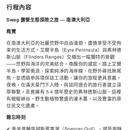
行程內容
Swag 露營生態探險之旅 — 南澳大利亞
概覽
在南澳大利亞的壯麗荒野中自由漫遊，盡情享受不受拘
束的生活方式。艾爾半島（Eyre Peninsula）與弗林德
斯山脈（Flinders Ranges）交織出一幅獨特的景觀
——荒野與海洋的完美結合，喚醒你的感官。踏上艾爾
半島，學習衝浪、探索純淨的海岸線、在野外尋找無尾
熊，並透過參與環保誌工活動，讓你的旅程更具意義。
夜晚，在滿天星鬥下入睡，與誌同道合的旅行者建立深
厚聯繫。走進擁有 5.4 億年歷史的弗林德斯山脈，這裡
有蜿蜒峽谷、野生動植物繁盛的灌木叢，以及豐富的原
住民文化遺產。
難忘時刻
✔ 乘坐渡輪穿越斯賓塞灣（Spencer Gulf），感受寧靜