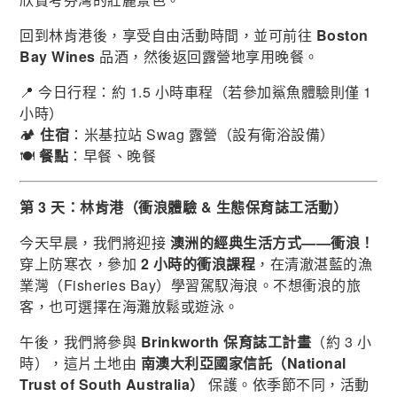
回到林肯港後，享受自由活動時間，並可前往
Boston
Bay Wines
品酒，然後返回露營地享用晚餐。
📍 今日行程：約 1.5 小時車程（若參加鯊魚體驗則僅 1
小時）
🏕
住宿
：米基拉站 Swag 露營（設有衛浴設備）
🍽
餐點
：早餐、晚餐
第 3 天：林肯港（衝浪體驗 & 生態保育誌工活動）
今天早晨，我們將迎接
澳洲的經典生活方式——衝浪！
穿上防寒衣，參加
2 小時的衝浪課程
，在清澈湛藍的漁
業灣（Fisheries Bay）學習駕馭海浪。不想衝浪的旅
客，也可選擇在海灘放鬆或遊泳。
午後，我們將參與
Brinkworth 保育誌工計畫
（約 3 小
時），這片土地由
南澳大利亞國家信託（National
Trust of South Australia）
保護。依季節不同，活動