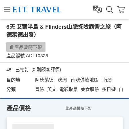
6天 艾爾半島 & Flinders山脈探險露營之旅（阿
德萊德出發）
此產品暫時下架
產品編號
ADL10328
(
0
則顧客評價)
451 已預訂
阿德萊德
澳洲
南澳偏遠地區
南澳
目的地
分類
冒險
英文
電影取景
美食體驗
多日遊
自然
產品價格
此產品暫時下架