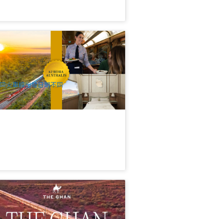
洲首創移動式鐵路總統套房｜Aurora
ustralis 2026 全新登場 (3~5天極境奢華
車之旅)
6 已預訂
$
10,240.00
ADL10779
$
10,490.00
UD
同火車線出發日期不同
節限定 | 甘號火車(The Ghan
xpedition)：達爾文→愛麗絲泉2天1晚豪
鐵路探險一票全包式+豪華臥舖+全程餐
9 已預訂
 | 達爾文出發(英文)