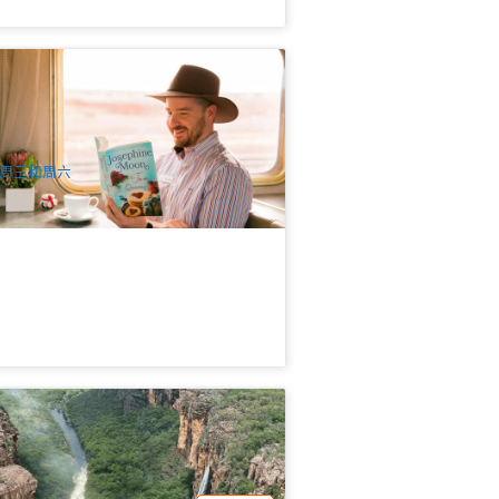
華鐵路深度遠征 | 甘號火車(The Ghan
xpedition)：達爾文→阿德萊德4天3晚豪
鐵路探險一票全包式+奢華臥舖+全程餐
38 已預訂
 | 達爾文出發(英文)
$
4,438.00
DAW11889
$
4,490.00
UD
周三和周六
索卡卡杜國家公園及濕地精華一日遊(英
)
.9k 已預訂
$
280.00
DAW11039
$
295.00
UD