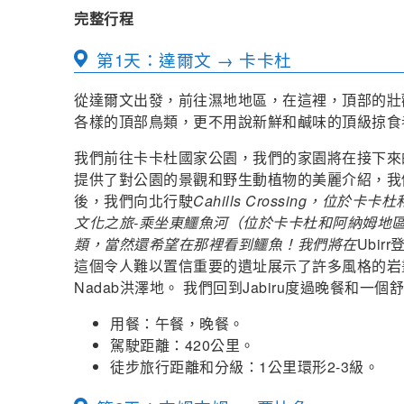
完整行程
第1天：達爾文 → 卡卡杜
從達爾文出發，前往濕地地區，在這裡，頂部的壯
各樣的頂部鳥類，更不用說新鮮和鹹味的頂級掠食者..
我們前往卡卡杜國家公園，我們的家園將在接下來的兩個
提供了對公園的景觀和野生動植物的美麗介紹，我
後，我們向北行駛
Cahills Crossing，
文化之旅-乘坐東鱷魚河（位於卡卡杜和阿納姆地
類，當然還希望在那裡看到鱷魚！我們將在
Ubi
這個令人難以置信重要的遺址展示了許多風格的岩
Nadab洪澤地。 我們回到Jabiru度過晚餐和一
用餐：午餐，晚餐。
駕駛距離：420公里。
徒步旅行距離和分級：1公里環形2-3級。