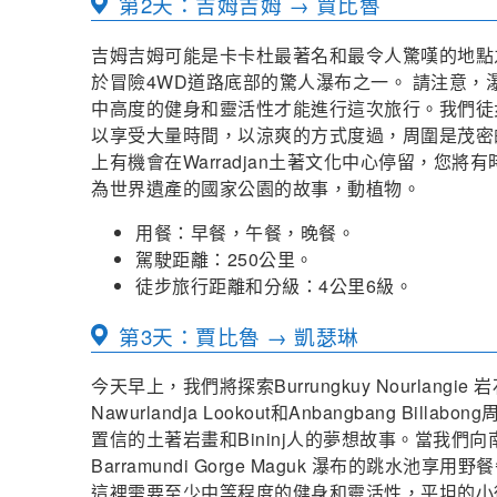
第2天：吉姆吉姆 → 賈比魯
吉姆吉姆可能是卡卡杜最著名和最令人驚嘆的地點
於冒險4WD道路底部的驚人瀑布之一。 請注意
中高度的健身和靈活性才能進行這次旅行。我們徒
以享受大量時間，以涼爽的方式度過，周圍是茂密
上有機會在Warradjan土著文化中心停留，您
為世界遺產的國家公園的故事，動植物。
用餐：早餐，午餐，晚餐。
駕駛距離：250公里。
徒步旅行距離和分級：4公里6級。
第3天：賈比魯 → 凱瑟琳
今天早上，我們將探索Burrungkuy Nourlangie 岩
Nawurlandja Lookout和Anbangbang Billab
置信的土著岩畫和Bininj人的夢想故事。當我們
Barramundi Gorge Maguk 瀑布的跳
這裡需要至少中等程度的健身和靈活性，平坦的小