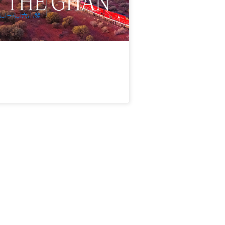
$
1,990.00
DAW11780
UD
周三/周六出發