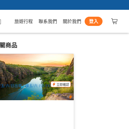
旅遊行程
聯系我們
關於我們
登入
關商品
爾文至凱瑟琳峽谷遊船遊覽 | 尼特米盧
國家公園和瀑布一日遊
35 已預訂
$
334.00
DAW11027
$
365.00
UD
立即確認
/五/六/日出發 / 僅五/六 (10-11月) / 僅周日
2-4月)