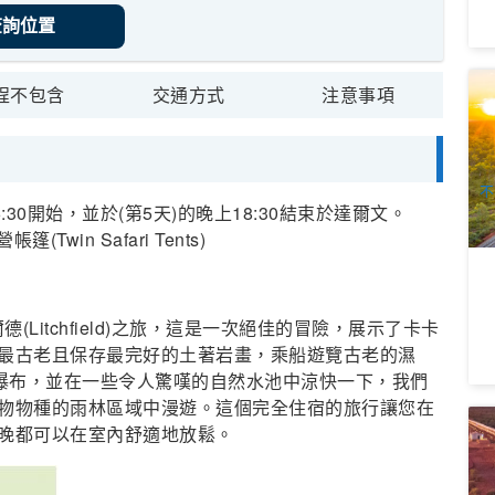
查詢位置
澳
程不包含
交通方式
注意事項
A
火
1
A
不
30開始，並於(第5天)的晚上18:30結束於達爾文。
篷(Twin Safari Tents)
(Litchfield)之旅，這是一次絕佳的冒險，展示了卡卡
最古老且保存最完好的土著岩畫，乘船遊覽古老的濕
的瀑布，並在一些令人驚嘆的自然水池中涼快一下，我們
物物種的雨林區域中漫遊。這個完全住宿的旅行讓您在
季
晚都可以在室內舒適地放鬆。
E
華
4
飲