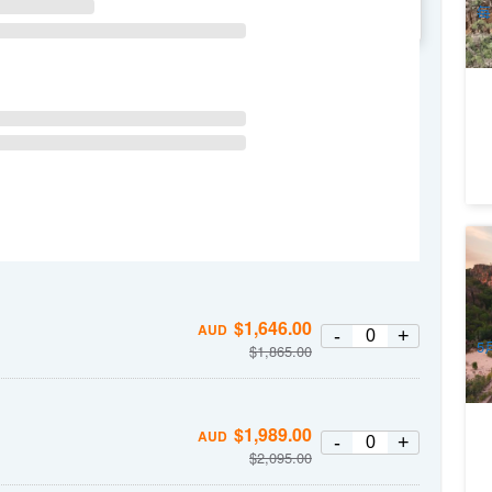
每
WE
TH
FR
SA
發
卡
天
Ri
1
A
$
1,646.00
AUD
-
+
5
$
1,865.00
$
1,989.00
AUD
-
+
$
2,095.00