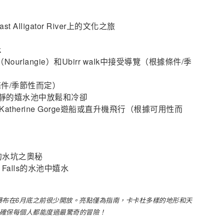
ligator River上的文化之旅
k
ourlangie）和Ubirr walk中接受導覽（根據條件/季
條件/季節性而定）
瀑布和寧靜的嬉水池中放鬆和冷卻
的Katherine Gorge遊船或直升機飛行（根據可用性而
的水坑之奧秘
ngi Falls的水池中嬉水
瀑布在6月底之前很少開放。亮點僅為指南，卡卡杜多樣的地形和天
確保每個人都能度過最驚奇的冒險！