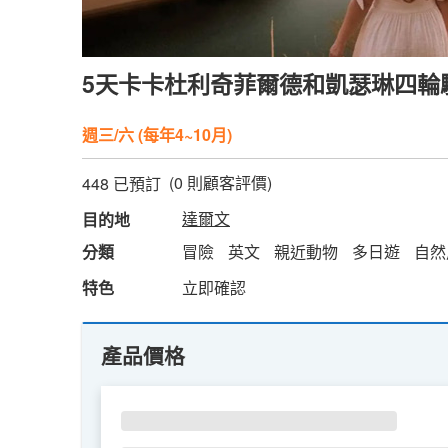
5天卡卡杜利奇菲爾德和凱瑟琳四輪驅
週三/六 (每年4~10月)
(
0
則顧客評價)
448 已預訂
達爾文
目的地
分類
冒險
英文
親近動物
多日遊
自然
特色
立即確認
產品價格