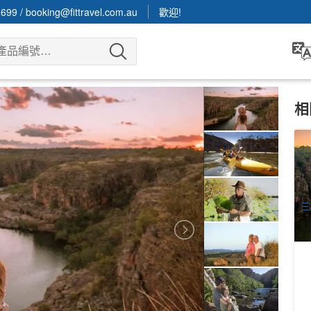
3699
/
booking@fittravel.com.au
歡迎!
相
達
克
1
A
三
(1