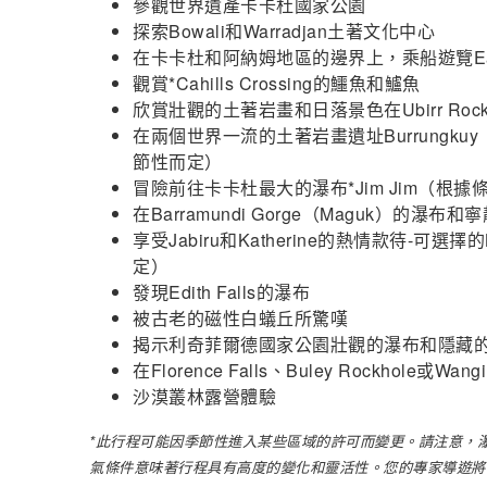
參觀世界遺產卡卡杜國家公園
探索Bowali和Warradjan土著文化中心
在卡卡杜和阿納姆地區的邊界上，乘船遊覽East Al
觀賞*Cahills Crossing的鱷魚和鱸魚
欣賞壯觀的土著岩畫和日落景色在Ubirr Roc
在兩個世界一流的土著岩畫遺址Burrungkuy（N
節性而定）
冒險前往卡卡杜最大的瀑布*Jim Jim（根據
在Barramundi Gorge（Maguk）的
享受Jabiru和Katherine的熱情款待-可選擇
定）
發現Edith Falls的瀑布
被古老的磁性白蟻丘所驚嘆
揭示利奇菲爾德國家公園壯觀的瀑布和隱藏
在Florence Falls、Buley Rockhole或Wa
沙漠叢林露營體驗
*此行程可能因季節性進入某些區域的許可而變更。請注意，
氣條件意味著行程具有高度的變化和靈活性。您的專家導遊將