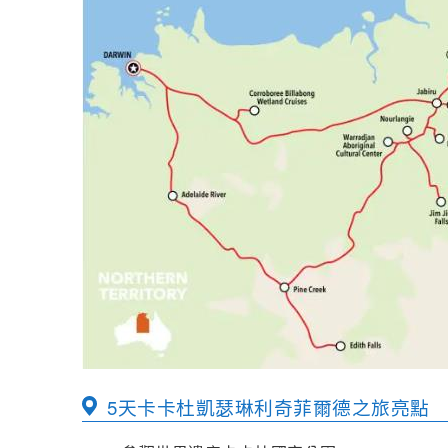
5天卡卡杜凱瑟琳利奇菲爾德之旅亮點