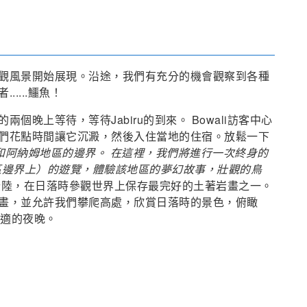
觀風景開始展現。沿途，我們有充分的機會觀察到各種
....鱷魚！
晚上等待，等待Jabiru的到來。 Bowali訪客中心
們花點時間讓它沉澱，然後入住當地的住宿。放鬆一下
位於卡卡杜和阿納姆地區的邊界。 在這裡，我們將進行一次終身的
區邊界上）的遊覽，體驗該地區的夢幻故事，壯觀的鳥
rr登陸，在日落時參觀世界上保存最完好的土著岩畫之一。
畫，並允許我們攀爬高處，欣賞日落時的景色，俯瞰
個舒適的夜晚。