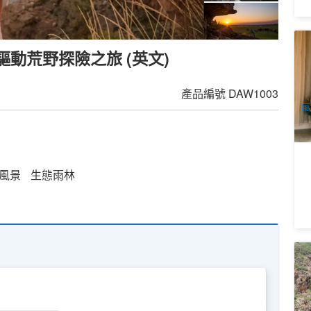
豪
動荒野探險之旅 (英文)
E
華
2
飲
A
產品編號
DAW1003
每
風景
生態雨林
探
文
1
A