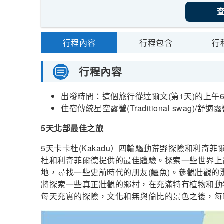
行程內容
行程包含
行
行程內容
出發時間：這個旅行從達爾文(第1天)的上午6:
住宿
傳統星空露營(Traditional swag)/舒適露營帳
5天北部最佳之旅
5天卡卡杜(Kakadu）四輪驅動荒野探險和利奇菲爾德
杜和利奇菲爾德提供的最佳體驗。探索一些世界上
地，尋找一些史前時代的朋友(鱷魚)。參觀壯觀
將探索一些真正壯觀的鄉村，在充滿特有植物和動
每天充實的探險，文化和無與倫比的景色之後，每