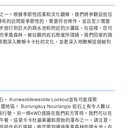
之一。根據季節性因素和文化觀察，我們將參觀這些位
，瀑布的訪問是季節性的，需要符合條件，並且至少需要
步旅行到巨大的跳水池和附近的沙灘區，在這裡，您可
的季風森林，被壯觀的岩石懸崖所環繞。我們回家的路
將有時間深入瞭解卡卡杜的文化，並更深入地瞭解這個被列
石， Kunwarddewardde Lookout並有可能探索
ong周圍地區。 Burrungkuy Nourlangie 岩石上有令人難以
向南行駛，另一條4WD道路在我們前方等待，我們可以在
水池享用野餐午餐，這是卡卡杜最美麗和原始的瀑布之一。請注意，
徑結合岩石穿越，將您帶到通過季風森林的跳水池。在