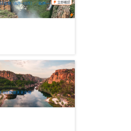
立即確認
日出發（6月–10月）／每週一、四、六出
（11月–5月）
卡杜國家公園+東鱷魚河文化生態之旅 2
1夜 (英文)｜Kakadu & East Alligator
ver Short Break
.3k 已預訂
$
1,020.00
DAW11001
$
1,045.00
UD
月-9月期間天天出發